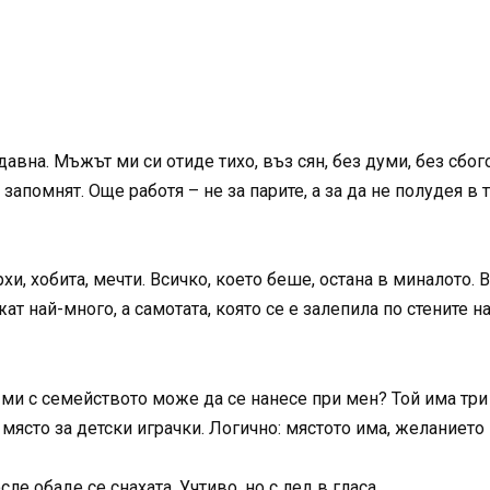
авна. Мъжът ми си отиде тихо, въз сян, без думи, без сбог
е запомнят. Още работя – не за парите, а за да не полудея в
и, хобита, мечти. Всичко, което беше, остана в миналото. В
ат най-много, а самотата, която се е залепила по стените 
ми с семейството може да се нанесе при мен? Той има три 
 място за детски играчки. Логично: мястото има, желанието 
е обаде се снахата. Учтиво, но с лед в гласа.