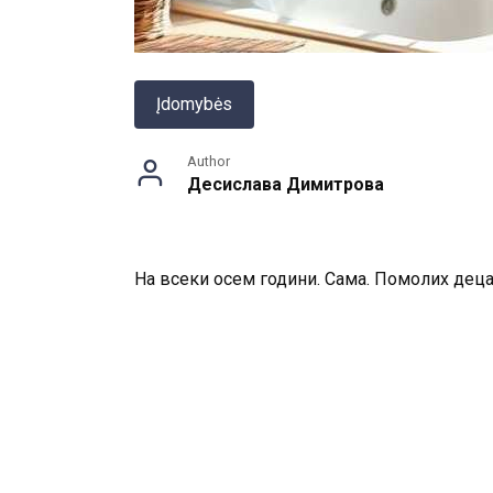
Įdomybės
Author
Десислава Димитрова
На всеки осем години. Сама. Помолих децат