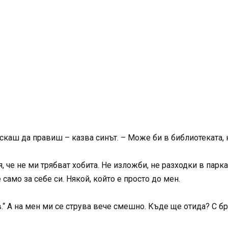
скаш да правиш – казва синът. – Може би в библиотеката,
я, че не ми трябват хобита. Не изложби, не разходки в парк
само за себе си. Някой, който е просто до мен.
 А на мен ми се струва вече смешно. Къде ще отида? С бръ