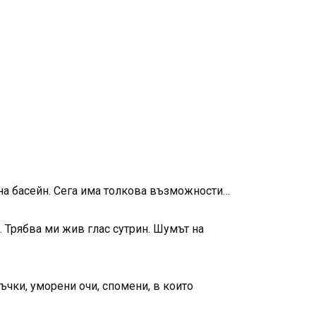
 на басейн. Сега има толкова възможности…
а. Трябва ми жив глас сутрин. Шумът на
чки, уморени очи, спомени, в които