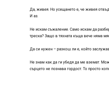
Да, живея. Но усещането е, че живея отвъд
И аз.
Не искам съжаление. Само искам да разбера
треска? Защо в тяхната къща вече няма мяс
Да си нужен – разкош ли е, който заслужа
Не знам как да ги убедя да ме вземат. Мож
сърцето не познава гордост. То просто коп