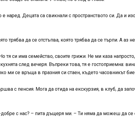
о е наред. Децата са свикнали с пространството си. Да и из
оято трябва да се отстъпва, която трябва да се търпи. А аз 
о тя си има семейство, своите грижи. Не ми каза напросто,
 кухнята след вечеря. Въпреки това, тя е гостоприемна: вин
ко ми се връща в празния си стаен, където часовникът бие
ршва с пенсия. Мога да отида на екскурзия, в клуб, да започ
о-добре с нас? – пита дъщеря ми. – Ти няма да можеш да се