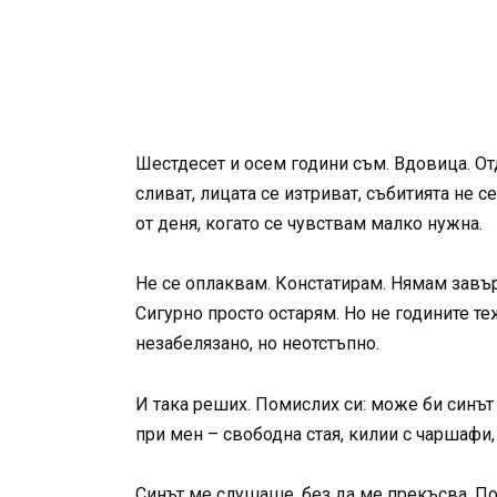
Шестдесет и осем години съм. Вдовица. Отд
сливат, лицата се изтриват, събитията не с
от деня, когато се чувствам малко нужна.
Не се оплаквам. Констатирам. Нямам завърх
Сигурно просто остарям. Но не годините теж
незабелязано, но неотстъпно.
И така реших. Помислих си: може би синът 
при мен – свободна стая, килии с чаршафи,
Синът ме слушаше, без да ме прекъсва. Посл