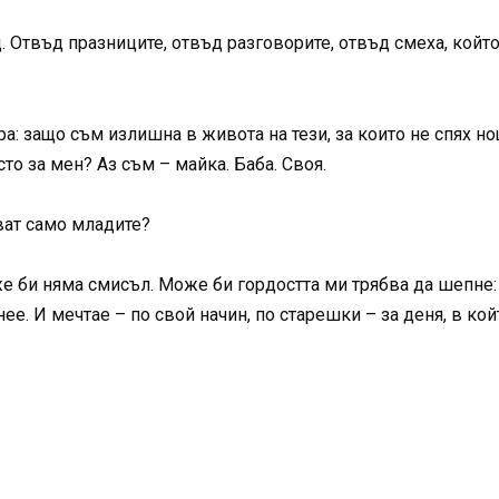
. Отвъд празниците, отвъд разговорите, отвъд смеха, който
: защо съм излишна в живота на тези, за които не спях нощ
то за мен? Аз съм – майка. Баба. Своя.
ват само младите?
е би няма смисъл. Може би гордостта ми трябва да шепне: „
нее. И мечтае – по свой начин, по старешки – за деня, в к