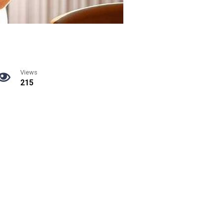
Views
215