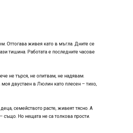
ом. Оттогава живея като в мъгла. Дните се
 тази тишина. Работата е последните часове
ече не търся, не опитвам, не надявам.
на моя двустаен в Люлин като плесен – тихо,
деца, семейството расте, живеят тясно. А
– също. Но нещата не са толкова прости.