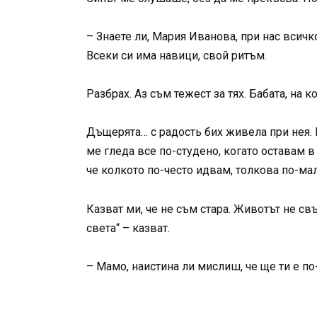
– Знаете ли, Мария Иванова, при нас всичк
Всеки си има навици, свой ритъм.
Разбрах. Аз съм тежест за тях. Бабата, на к
Дъщерята… с радость бих живела при нея. Н
ме гледа все по-студено, когато оставам в
че колкото по-често идвам, толкова по-мал
Казват ми, че не съм стара. Животът не свъ
света“ – казват.
– Мамо, наистина ли мислиш, че ще ти е п