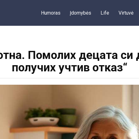
Humoras
Įdomybės
Life
Virtuvė
отна. Помолих децата си 
получих учтив отказ“