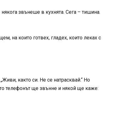
 някога звънеше в кухнята. Сега – тишина.
ем, на които готвех, гладех, които леках с
Живи, както си. Не се натрасквай.“ Но
ойто телефонът ще звънне и някой ще каже: