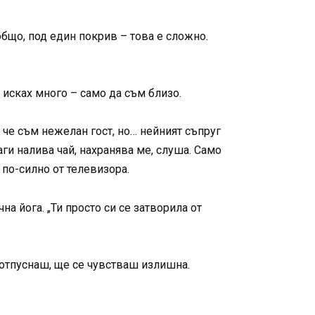
общо, под един покрив – това е сложно.
не исках много – само да съм близо.
 че съм нежелан гост, но… нейният съпруг
аги налива чай, нахранява ме, слуша. Само
 по-силно от телевизора.
на йога. „Ти просто си се затворила от
 отпуснаш, ще се чувстваш излишна.