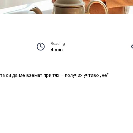
Reading
4 min
а си да ме вземат при тях – получих учтиво „не”.