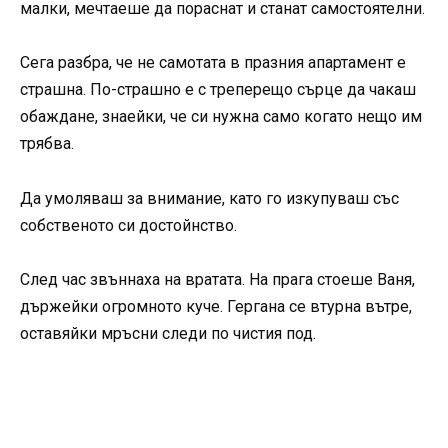
малки, мечтаеше да пораснат и станат самостоятелни.
Сега разбра, че не самотата в празния апартамент е
страшна. По-страшно е с треперещо сърце да чакаш
обаждане, знаейки, че си нужна само когато нещо им
трябва.
Да умоляваш за внимание, като го изкупуваш със
собственото си достойнство.
След час звъннаха на вратата. На прага стоеше Ваня,
държейки огромното куче. Гергана се втурна вътре,
оставяйки мръсни следи по чистия под.