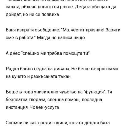
салата, облече новото си рокле. Децата обещаха да
дойдат, но не се появиха.
Ваня изпрати съобщение: “Ма, честит празник! Зарити
сме в работа.” Магда не написа нищо.
А днес “спешно ми трябва помощта ти”.
Радка бавно седна на дивана. Не беше въпрос само
на кучето и разкъсаната тъкан.
Беше в това унизително чувство на “функция”. Тя
безплатна гледача, спешна помощ, последна
инстанция. Човек-услуга.
Спомни си как преди години, когато децата бяха