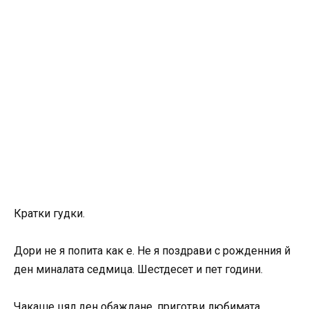
Кратки гудки.
Дори не я попита как е. Не я поздрави с рожденния й
ден миналата седмица. Шестдесет и пет години.
Чакаше цял ден обаждане, приготви любимата