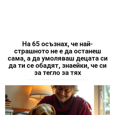
На 65 осъзнах, че най-
страшното не е да останеш
сама, а да умоляваш децата си
да ти се обадят, знаейки, че си
за тегло за тях