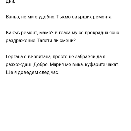
дни.
Ваньо, не ми е удобно. Тъкмо свърших ремонта.
Какъв ремонт, мамо? в гласа му се прокрадна ясно
раздражение. Тапети ли смени?
Гергана е възпитана, просто не забравяй да я
разхождаш. Добре, Мария ме вика, куфарите чакат.
Ще я доведем след час.