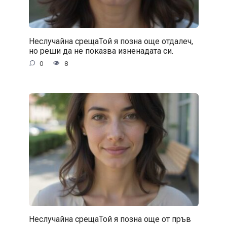
Неслучайна срещаТой я позна още отдалеч,
но реши да не показва изненадата си.
0
8
Неслучайна срещаТой я позна още от пръв