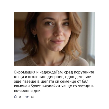
Сиромашия и надеждаТам, сред порутените
къщи и оголените дворове, едно дете все
още пазеше в шепата си семенце от бял
каменен бряст, вярвайки, че ще го засади в
по-зелени дни.
0
62