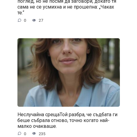
поглед, но не посмя да заговори, докато тя
сама не се усмихна и не прошепна: „Чаках
те.“
0
27
Неслучайна срещаТой разбра, че съдбата ги
беше събрала отново, точно когато най-
малко очакваше.
0
235