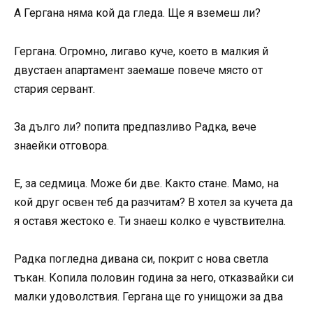
А Гергана няма кой да гледа. Ще я вземеш ли?
Гергана. Огромно, лигаво куче, което в малкия й
двустаен апартамент заемаше повече място от
стария сервант.
За дълго ли? попита предпазливо Радка, вече
знаейки отговора.
Е, за седмица. Може би две. Както стане. Мамо, на
кой друг освен теб да разчитам? В хотел за кучета да
я оставя жестоко е. Ти знаеш колко е чувствителна.
Радка погледна дивана си, покрит с нова светла
тъкан. Копила половин година за него, отказвайки си
малки удоволствия. Гергана ще го унищожи за два