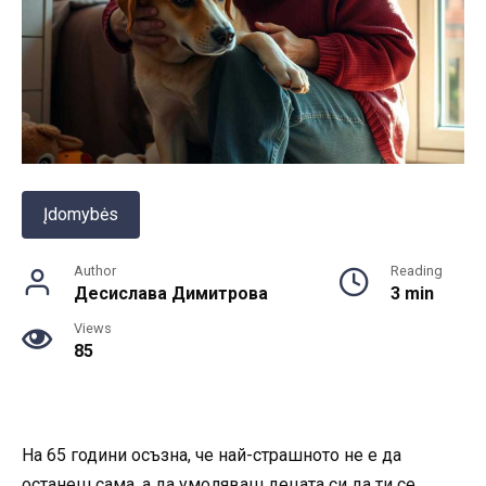
Įdomybės
Author
Reading
Десислава Димитрова
3 min
Views
85
На 65 години осъзна, че най-страшното не е да
останеш сама, а да умоляваш децата си да ти се