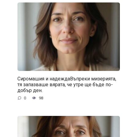
Сиромашия и надеждаВъпреки мизерията,
тя запазваше вярата, че утре ще бъде по-
добър ден.
0
98