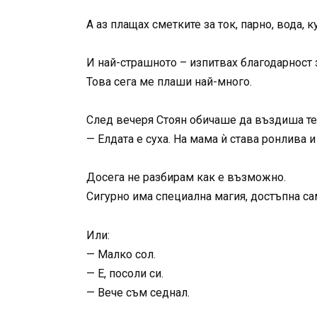
А аз плащах сметките за ток, парно, вода, 
И най-страшното – изпитвах благодарност з
Това сега ме плаши най-много.
След вечеря Стоян обичаше да въздиша т
— Елдата е суха. На мама ѝ става ронлива
Досега не разбирам как е възможно.
Сигурно има специална магия, достъпна са
Или:
— Малко сол.
— Е, посоли си.
— Вече съм седнал.