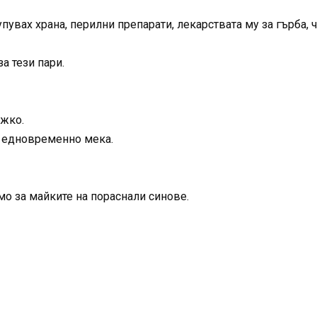
купувах храна, перилни препарати, лекарствата му за гърба,
а тези пари.
ежко.
 и едновременно мека.
мо за майките на пораснали синове.