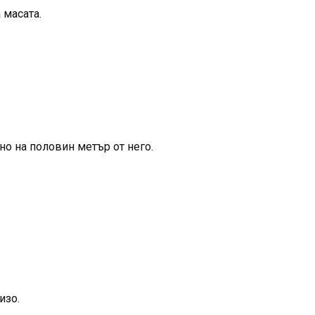
 масата.
о на половин метър от него.
изо.