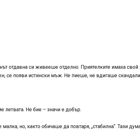
нът отдавна си живееше отделно. Приятелките имаха свой жи
ен, се появи истински мъж. Не пиеше, не вдигаше скандали
 летвата. Не бие – значи е добър.
 малка, но, както обичаше да повтаря, „стабилна“. Тази д