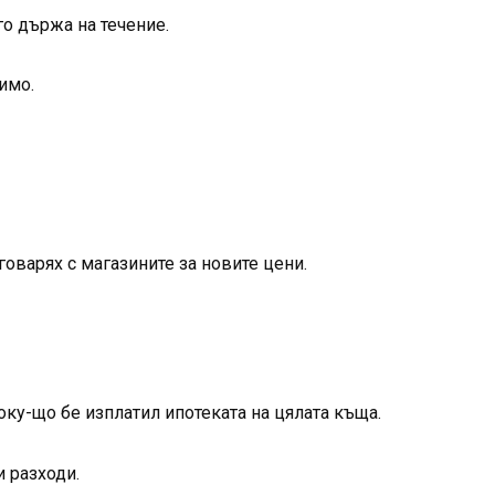
го държа на течение.
имо.
говарях с магазините за новите цени.
оку-що бе изплатил ипотеката на цялата къща.
и разходи.