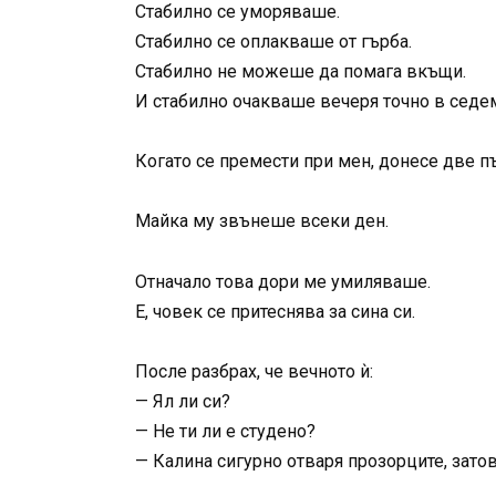
Стабилно се уморяваше.
Стабилно се оплакваше от гърба.
Стабилно не можеше да помага вкъщи.
И стабилно очакваше вечеря точно в седем
Когато се премести при мен, донесе две пъ
Майка му звънеше всеки ден.
Отначало това дори ме умиляваше.
Е, човек се притеснява за сина си.
После разбрах, че вечното ѝ:
— Ял ли си?
— Не ти ли е студено?
— Калина сигурно отваря прозорците, зато