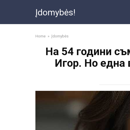
Skip
Įdomybės!
to
content
Home
»
Įdomybės
На 54 години съм
Игор. Но една