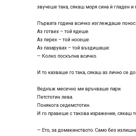
звучеше така, сякаш моря сина ѝ гладен и 
Първата година всичко изглеждаше понос
Аз готвех – той ядеше.
Аз перех – той носеше.
Аз пазарувах – той въздишаше:
— Колко поскъпна всичко.
И то казваше го така, сякаш аз лично се до
Веднъж месечно ми връчваше пари.
Петстотин лева.
Понякога седемстотин.
И го правеше с такова изражение, сякаш т
— Ето, за домакинството. Само без излишн