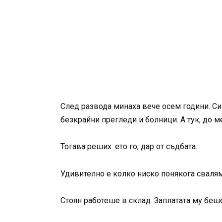
След развода минаха вече осем години. Си
безкрайни прегледи и болници. А тук, до м
Тогава реших: ето го, дар от съдбата.
Удивително е колко ниско понякога сваляме
Стоян работеше в склад. Заплатата му беше