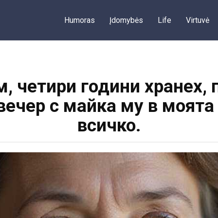
Humoras
Įdomybės
Life
Virtuvė
, четири години хранех, 
 вечер с майка му в моята
всичко.