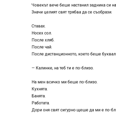
Човекът вече беше настанил задника си на
Значи целият свят трябва да се съобрази.
Ставах.
Носех сол.
После хляб.
После чай.
После дистанционното, което беше буквалн
— Калинке, на теб ти е по-близо.
На мен всичко ми беше по-близо.
Кухнята.
Банята.
Работата.
Дори оня свят сигурно щеше да ми е по-бл