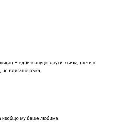
вот – едни с внуци, други с вила, трети с
, не вдигаше ръка.
ума изобщо му беше любима.