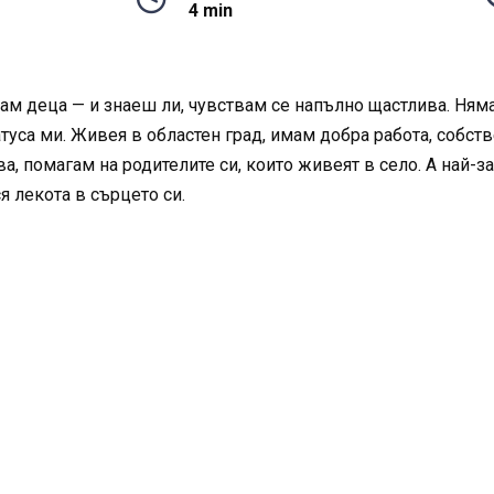
4 min
м деца — и знаеш ли, чувствам се напълно щастлива. Няма
атуса ми. Живея в областен град, имам добра работа, собст
а, помагам на родителите си, които живеят в село. А най-за
я лекота в сърцето си.