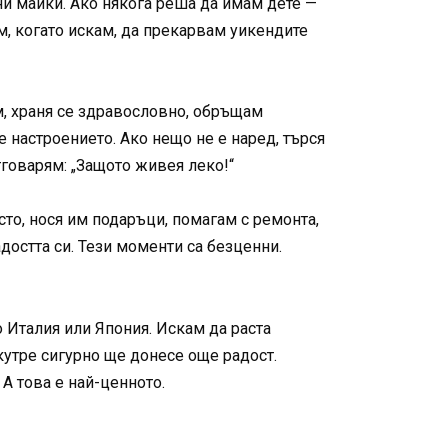
сни майки. Ако някога реша да имам дете —
м, когато искам, да прекарвам уикендите
м, храня се здравословно, обръщам
 настроението. Ако нещо не е наред, търся
тговарям: „Защото живея леко!“
сто, нося им подаръци, помагам с ремонта,
остта си. Тези моменти са безценни.
 Италия или Япония. Искам да раста
кутре сигурно ще донесе още радост.
 А това е най-ценното.