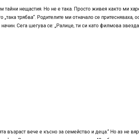
ам тайни нещастия. Но не е така. Просто живея както ми х
„така трябва“. Родителите ми отначало се притесняваха, о
 начин. Сега шегува се: „Ралице, ти си като филмова звезда
та възраст вече е късно за семейство и деца.“ Но аз не вя