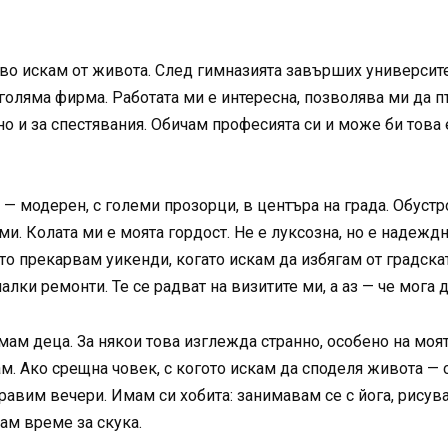
во искам от живота. След гимназията завърших университет
голяма фирма. Работата ми е интересна, позволява ми да п
 но и за спестявания. Обичам професията си и може би това
 — модерен, с големи прозорци, в центъра на града. Обустро
ми. Колата ми е моята гордост. Не е луксозна, но е надеждн
сто прекарвам уикенди, когато искам да избягам от градск
малки ремонти. Те се радват на визитите ми, а аз — че мога
ам деца. За някои това изглежда странно, особено на моята
м. Ако срещна човек, с когото искам да споделя живота — с
правим вечери. Имам си хобита: занимавам се с йога, рисув
ам време за скука.