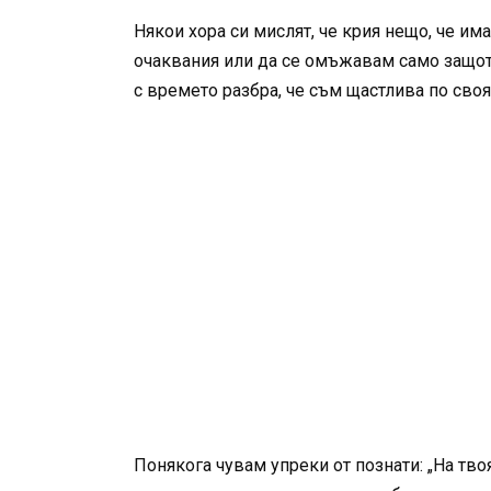
Някои хора си мислят, че крия нещо, че им
очаквания или да се омъжавам само защото 
с времето разбра, че съм щастлива по своя
Понякога чувам упреки от познати: „На твоя