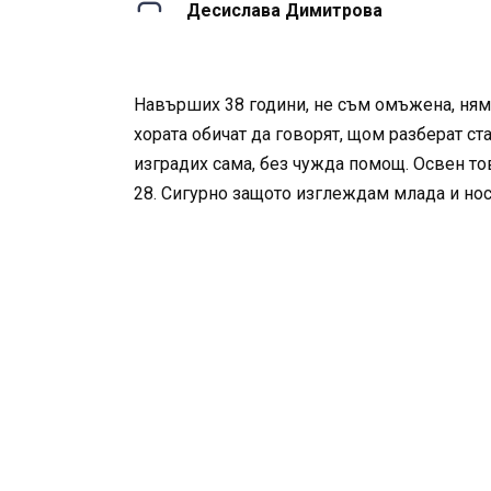
Десислава Димитрова
Навърших 38 години, не съм омъжена, няма
хората обичат да говорят, щом разберат ст
изградих сама, без чужда помощ. Освен тов
28. Сигурно защото изглеждам млада и нос