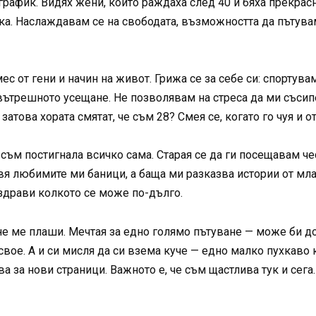
 график. Видях жени, които раждаха след 40 и бяха прекра
така. Наслаждавам се на свободата, възможността да пътува
 от гени и начин на живот. Грижа се за себе си: спортува
вътрешното усещане. Не позволявам на стреса да ми съсипе
атова хората смятат, че съм 28? Смея се, когато го чуя и о
е съм постигнала всичко сама. Старая се да ги посещавам че
я любимите ми баници, а баща ми разказва истории от млад
 здрави колкото се може по-дълго.
не ме плаши. Мечтая за едно голямо пътуване — може би до
вое. А и си мисля да си взема куче — едно малко пухкаво 
 за нови страници. Важното е, че съм щастлива тук и сега.