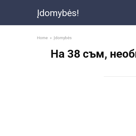
Skip
Įdomybės!
to
content
Home
»
Įdomybės
На 38 съм, необ