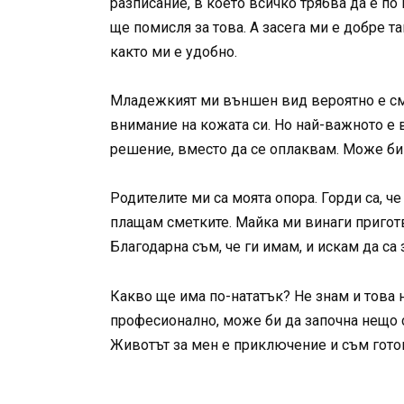
разписание, в което всичко трябва да е по
ще помисля за това. А засега ми е добре 
както ми е удобно.
Младежкият ми външен вид вероятно е смес
внимание на кожата си. Но най-важното е 
решение, вместо да се оплаквам. Може би з
Родителите ми са моята опора. Горди са, ч
плащам сметките. Майка ми винаги приготв
Благодарна съм, че ги имам, и искам да са
Какво ще има по-нататък? Не знам и това 
професионално, може би да започна нещо с
Животът за мен е приключение и съм готова