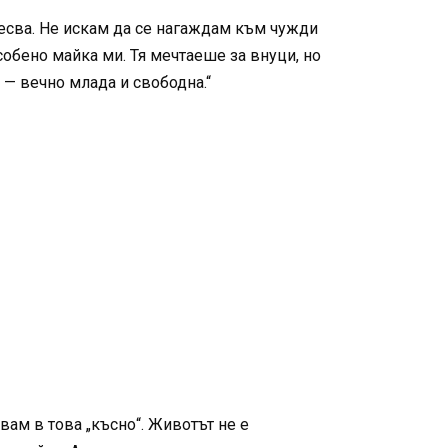
аресва. Не искам да се нагаждам към чужди
собено майка ми. Тя мечтаеше за внуци, но
 — вечно млада и свободна.“
рвам в това „късно“. Животът не е