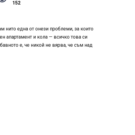
152
м нито една от онези проблеми, за които
вен апартамент и кола — всичко това си
бавното е, че никой не вярва, че съм над