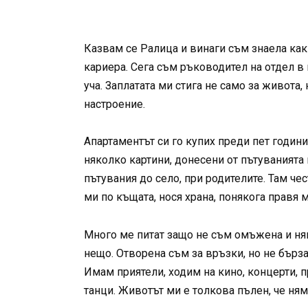
Казвам се Ралица и винаги съм знаела как
кариера. Сега съм ръководител на отдел в 
уча. Заплатата ми стига не само за живота,
настроение.
Апартаментът си го купих преди пет години
няколко картини, донесени от пътуванията 
пътувания до село, при родителите. Там че
ми по къщата, нося храна, понякога правя 
Много ме питат защо не съм омъжена и ням
нещо. Отворена съм за връзки, но не бърза
Имам приятели, ходим на кино, концерти, 
танци. Животът ми е толкова пълен, че ням