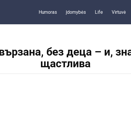
Humoras
Įdomybės
Life
Virtuvė
вързана, без деца – и, зн
щастлива