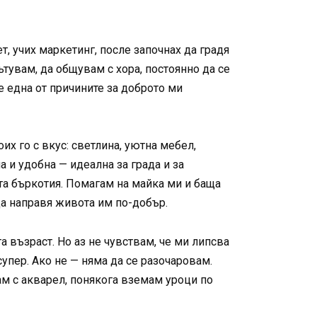
, учих маркетинг, после започнах да градя
ътувам, да общувам с хора, постоянно да се
 е една от причините за доброто ми
их го с вкус: светлина, уютна мебел,
а и удобна — идеална за града и за
ата бъркотия. Помагам на майка ми и баща
 да направя живота им по-добър.
 възраст. Но аз не чувствам, че ми липсва
упер. Ако не — няма да се разочаровам.
ам с акварел, понякога вземам уроци по