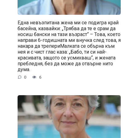
Една невъзпитана жена ми се подигра край
басейна, казвайки: „Трябва да те е срам да
носиш бански на тази възраст“ – Това, което
направи 6-годишната ми внучка след това, я
накара да трепериМалката се обърна към
нея и с чист глас каза: „Бабо, ти си най-
красивата, защото се усмихваш“, и жената
пребледня, без да може да отвърне нито
дума.
0
6