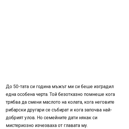
До 50-тата си година мъжът ми си беше изградил
една особена черта. Той безотказно помнеше кога
трябва да смени маслото на колата, кога неговите
рибарски другари се събират и кога започва най-
добрият улов. Но семейните дати някак си
мистериозно изчезваха от главата му.