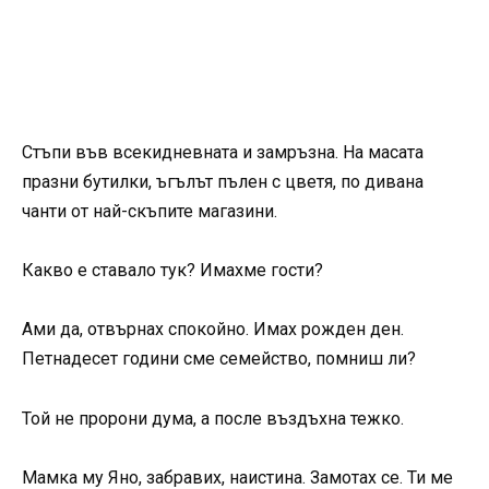
Стъпи във всекидневната и замръзна. На масата
празни бутилки, ъгълът пълен с цветя, по дивана
чанти от най-скъпите магазини.
Какво е ставало тук? Имахме гости?
Ами да, отвърнах спокойно. Имах рожден ден.
Петнадесет години сме семейство, помниш ли?
Той не пророни дума, а после въздъхна тежко.
Мамка му Яно, забравих, наистина. Замотах се. Ти ме