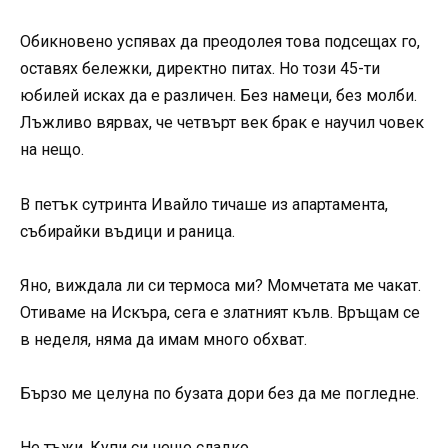
Обикновено успявах да преодолея това подсещах го,
оставях бележки, директно питах. Но този 45-ти
юбилей исках да е различен. Без намеци, без молби.
Лъжливо вярвах, че четвърт век брак е научил човек
на нещо.
В петък сутринта Ивайло тичаше из апартамента,
събирайки въдици и раница.
Яно, виждала ли си термоса ми? Момчетата ме чакат.
Отиваме на Искъра, сега е златният кълв. Връщам се
в неделя, няма да имам много обхват.
Бързо ме целуна по бузата дори без да ме погледне.
Не тъжи. Купи си нещо сладко.