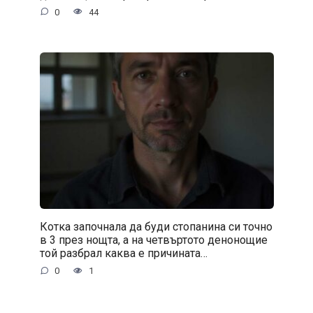
0
44
Котка започнала да буди стопанина си точно
в 3 през нощта, а на четвъртото денонощие
той разбрал каква е причината…
0
1