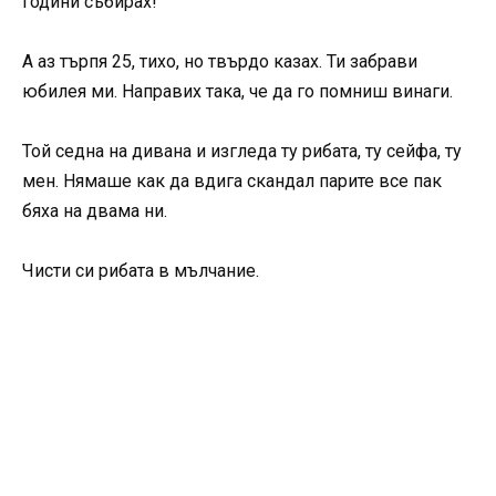
години събирах!
А аз търпя 25, тихо, но твърдо казах. Ти забрави
юбилея ми. Направих така, че да го помниш винаги.
Той седна на дивана и изгледа ту рибата, ту сейфа, ту
мен. Нямаше как да вдига скандал парите все пак
бяха на двама ни.
Чисти си рибата в мълчание.