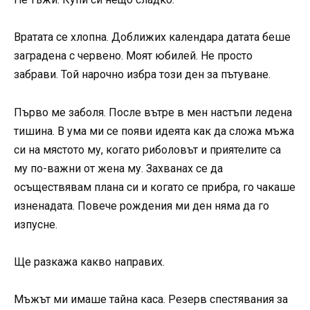
Вратата се хлопна. Доближих календара датата беше
заградена с червено. Моят юбилей. Не просто
забрави. Той нарочно избра този ден за пътуване.
Първо ме заболя. После вътре в мен настъпи ледена
тишина. В ума ми се появи идеята как да сложа мъжа
си на мястото му, когато риболовът и приятелите са
му по-важни от жена му. Захванах се да
осъществявам плана си и когато се прибра, го чакаше
изненадата. Повече рождения ми ден няма да го
изпусне.
Ще разкажа какво направих.
Мъжът ми имаше тайна каса. Резерв спестявания за