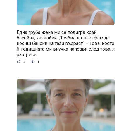
Една груба жена ми се подигра край
басейна, казвайки: „Трябва да те е срам да
носиш бански на тази възраст“ – Това, което
6-годишната ми внучка направи след това, я
разтресе.
0
1