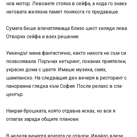
нов мотор. Левовете стояха в сейфа, а кода го знаех
неговата желязна памет понякога го предаваше.
Сумата беше впечатляваща близо шест хиляди лева.
Отворих сейфа и взех решение.
Уикендът мина фантастично, както никога не съм си
позволявала. Поръчах кетъринг, поканих приятелки,
украсих дома с цветя. Имаше музика, смях,
шампанско. На следващия ден вечеря в ресторант с
панорамна гледка към София. После релакс в спа-
център.
Накрая брошката, която отдавна исках, но все я
отлагах заради общите планове.
В неделя вечерта вратата се отвори. Ивайло влезе