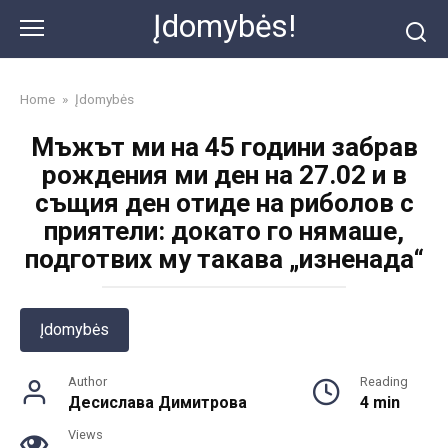
Skip
Įdomybės!
to
content
Home
»
Įdomybės
Мъжът ми на 45 години забрав
рождения ми ден на 27.02 и в
същия ден отиде на риболов с
приятели: докато го нямаше,
подготвих му такава „изненада“
Įdomybės
Author
Reading
Десислава Димитрова
4 min
Views