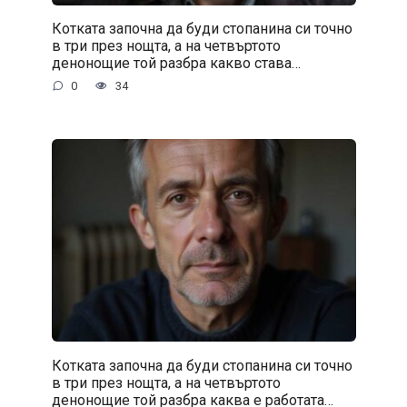
Котката започна да буди стопанина си точно
в три през нощта, а на четвъртото
денонощие той разбра какво става…
0
34
Котката започна да буди стопанина си точно
в три през нощта, а на четвъртото
денонощие той разбра каква е работата…