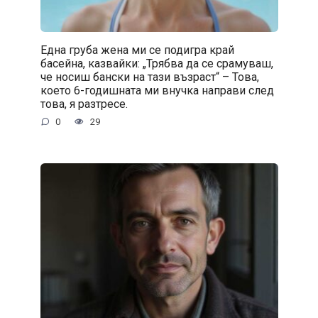
Една груба жена ми се подигра край
басейна, казвайки: „Трябва да се срамуваш,
че носиш бански на тази възраст“ – Това,
което 6-годишната ми внучка направи след
това, я разтресе.
0
29