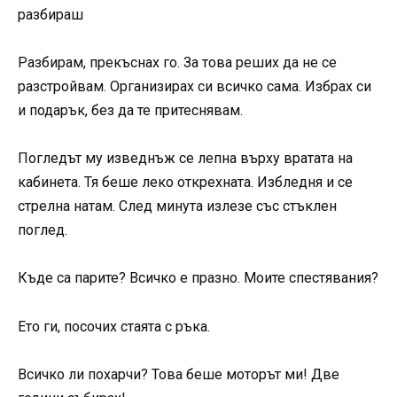
разбираш
Разбирам, прекъснах го. За това реших да не се
разстройвам. Организирах си всичко сама. Избрах си
и подарък, без да те притеснявам.
Погледът му изведнъж се лепна върху вратата на
кабинета. Тя беше леко открехната. Избледня и се
стрелна натам. След минута излезе със стъклен
поглед.
Къде са парите? Всичко е празно. Моите спестявания?
Ето ги, посочих стаята с ръка.
Всичко ли похарчи? Това беше моторът ми! Две