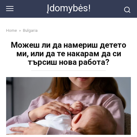
Skip
Įdomybės!
to
content
Home
»
Bulgaria
Можеш ли да намериш детето
ми, или да те накарам да си
търсиш нова работа?