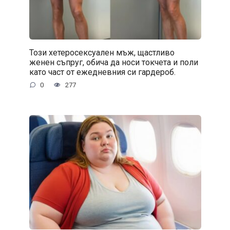
Този хетеросексуален мъж, щастливо
женен съпруг, обича да носи токчета и поли
като част от ежедневния си гардероб.
0
277