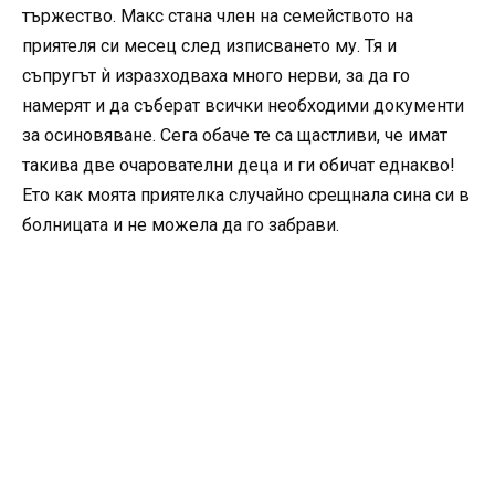
тържество. Макс стана член на семейството на
приятеля си месец след изписването му. Тя и
съпругът ѝ изразходваха много нерви, за да го
намерят и да съберат всички необходими документи
за осиновяване. Сега обаче те са щастливи, че имат
такива две очарователни деца и ги обичат еднакво!
Ето как моята приятелка случайно срещнала сина си в
болницата и не можела да го забрави.