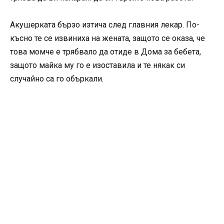
Акушерката бързо изтича след главния лекар. По-
късно те се извиниха на жената, защото се оказа, че
това момче е трябвало да отиде в Дома за бебета,
защото майка му го е изоставила и те някак си
случайно са го объркали.