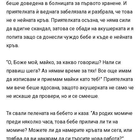
беше доведена в болницата за първото хранене. И
приятелката ѝ веднага забелязала и разбрала, че това
не е нейната кръв. Приятелката осъзна, че няма сили
да вдигне скандал, затова се обади на акушерката и я
попита защо са донесли чуждо бебе и къде е нейната
кръв.
“О, Боже мой, майко, за какво говориш? Нали си
правиш шега? Аз нямам време за тях! Все още имам
да изписвам и приемам майки като теб!” Приятелката
ми вече беше ядосана, защото акушерката не само че
не искаше да провери, но и се смееше.
Тя свали пелената на бебето и каза: “Аз родих момиче
преди няколко часа, това бебе прилича ли ти на
момиче? Можете ли да намерите кръвта ми сега, или
трябва да ви накарам да си търсите нова работа?”