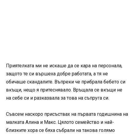
Приятелката ми не искаше да се кара на персонала,
защото те си вършеха добре работата, а тя не
обичаше скандалите. Въпреки че прибрала бебето си
вкъщи, нещо я притеснявало. Връщала се вкъщи не
на себе си и разказвала за това на съпруга си.
Съвсем наскоро присъствах на първата годишнина на
малката Алина и Макс. Цялото семейство и най-
близките хора се бяха събрали на такова голямо