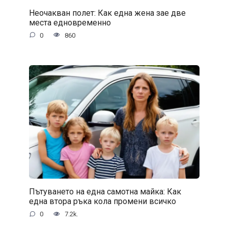
Неочакван полет: Как една жена зае две
места едновременно
0
860
Пътуването на една самотна майка: Как
една втора ръка кола промени всичко
0
7.2k.