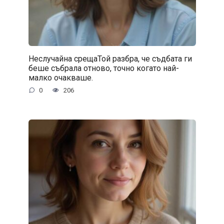
Неслучайна срещаТой разбра, че съдбата ги
беше събрала отново, точно когато най-
малко очакваше.
0
206