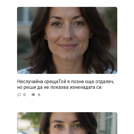
Неслучайна срещаТой я позна още отдалеч,
но реши да не показва изненадата си.
0
6