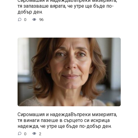
Сиромашия и надеждаВъпреки мизерията,
тя запазваше вярата, че утре ще бъде по-
добър ден.
0
96
Сиромашия и надеждаВъпреки мизерията,
тя винаги пазеше в сърцето си искрица
надежда, че утре ще бъде по-добър ден.
0
2