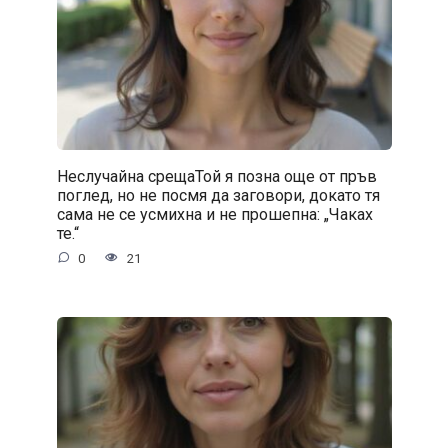
Неслучайна срещаТой я позна още от пръв
поглед, но не посмя да заговори, докато тя
сама не се усмихна и не прошепна: „Чаках
те.“
0
21