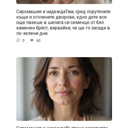
Сиромашия и надеждаТам, сред порутените
къщи и оголените дворове, едно дете все
още пазеше в шепата си семенце от бял
каменен бряст, вярвайки, че ще го засади в
по-зелени дни.
0
60