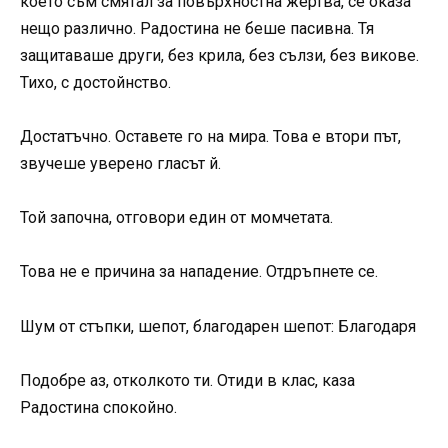
което съм смятал за повърхностна жертва, се оказа
нещо различно. Радостина не беше пасивна. Тя
защитаваше други, без крила, без сълзи, без викове.
Тихо, с достойнство.
Достатъчно. Оставете го на мира. Това е втори път,
звучеше уверено гласът й.
Той започна, отговори един от момчетата.
Това не е причина за нападение. Отдръпнете се.
Шум от стъпки, шепот, благодарен шепот: Благодаря
Подобре аз, отколкото ти. Отиди в клас, каза
Радостина спокойно.