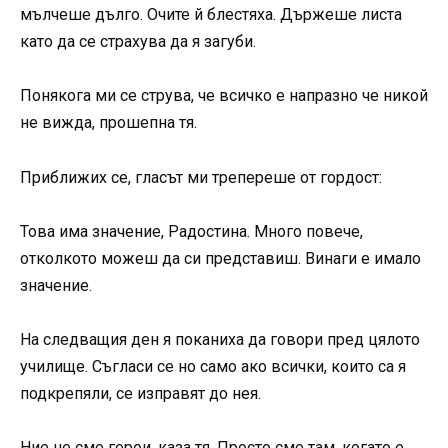
мълчеше дълго. Очите й блестяха. Държеше листа
като да се страхува да я загуби.
Понякога ми се струва, че всичко е напразно че никой
не вижда, прошепна тя.
Приближих се, гласът ми трепереше от гордост:
Това има значение, Радостина. Много повече,
отколкото можеш да си представиш. Винаги е имало
значение.
На следващия ден я поканиха да говори пред цялото
училище. Съгласи се но само ако всички, които са я
подкрепяли, се изправят до нея.
Ние не сме герои, каза тя. Просто сме там, когато е