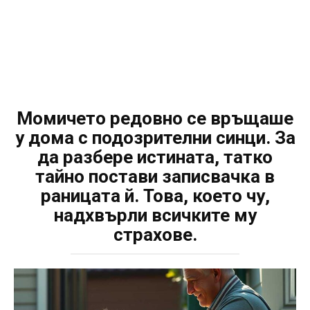
Момичето редовно се връщаше
у дома с подозрителни синци. За
да разбере истината, татко
тайно постави записвачка в
раницата й. Това, което чу,
надхвърли всичките му
страхове.