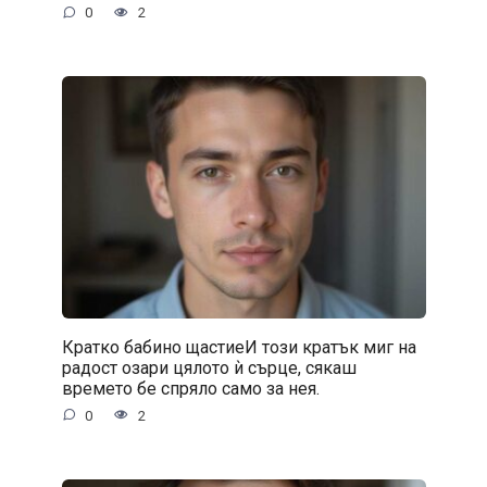
0
2
Кратко бабино щастиеИ този кратък миг на
радост озари цялото ѝ сърце, сякаш
времето бе спряло само за нея.
0
2