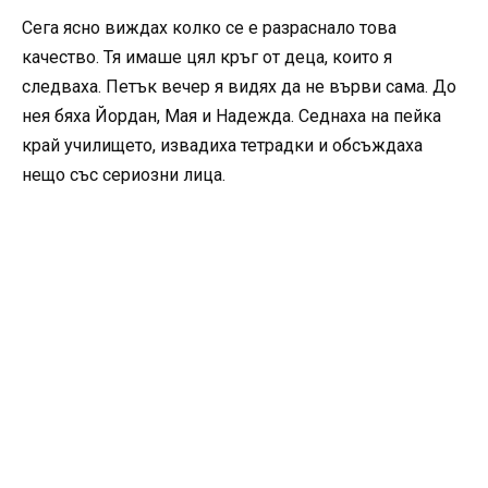
Сега ясно виждах колко се е разраснало това
качество. Тя имаше цял кръг от деца, които я
следваха. Петък вечер я видях да не върви сама. До
нея бяха Йордан, Мая и Надежда. Седнаха на пейка
край училището, извадиха тетрадки и обсъждаха
нещо със сериозни лица.