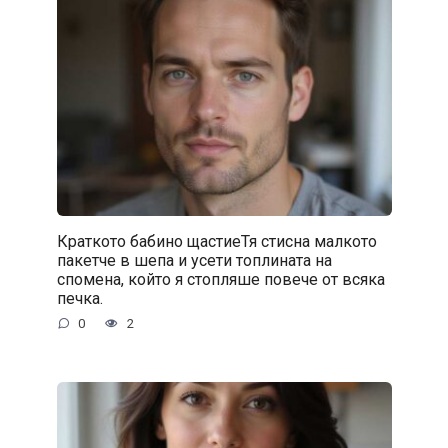
Краткото бабино щастиеТя стисна малкото
пакетче в шепа и усети топлината на
спомена, който я стопляше повече от всяка
печка.
0
2