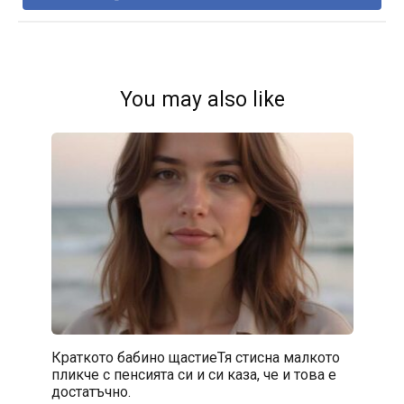
You may also like
Краткото бабино щастиеТя стисна малкото
пликче с пенсията си и си каза, че и това е
достатъчно.