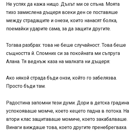
Не успях да кажа нищо. Дъхът ми се спъна. Моята
тихо замислена дъщеря всеки ден се поставяше
между страдащите и онези, които нанасят болка,
поемайки ударите сама, за да защити другите.
Тогава разбрах: това не беше случайност. Това беше
същността й. Спомних си за покойната ми съпруга
Алана. Тя веднъж каза на малката ни дъщеря:
Ако някой страда бъди онзи, който го забелязва.
Просто бъди там.
Радостина запомни тези думи. Дори в детска градина
успокояваше момче, което кецето падна в потока. На
втори клас защитаваше момиче, което закабалваше.
Винаги виждаше това, което другите пренебрегваха.