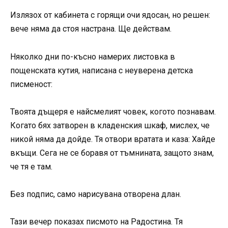
Излязох от кабинета с горящи очи ядосан, но решен:
вече няма да стоя настрана. Ще действам.
Няколко дни по-късно намерих листовка в
пощенската кутия, написана с неуверена детска
писменост:
Твоята дъщеря е найсмелият човек, когото познавам.
Когато бях затворен в кладенския шкаф, мислех, че
никой няма да дойде. Тя отвори вратата и каза: Хайде
вкъщи. Сега не се боравя от тъмнината, защото знам,
че тя е там.
Без подпис, само нарисувана отворена длан.
Тази вечер показах писмото на Радостина. Тя