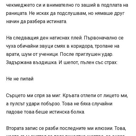
чекмеджето си и внимателно го заший в подплата на
раницата. Не исках да подслушвам, но нямаше друг
начин да разбера истината.
На следващия ден натиснах плей. Първоначално се
чуха обичайни звуци смях в коридора, тропане на
врати, шум от ученици. После приглушен удар.
Задържана въздишка. И шепот, пълен със страх:
Не не пипай
Сърцето ми спря за миг. Кръвта отлепи от лицето ми,
а пулсът удари побързо. Това не бяха случайни
падове това беше истинска болка.
Втората запис се разби последните ми илюзии. Това,