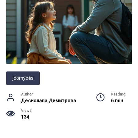
Įdomybės
Author
Reading
Десислава Димитрова
6 min
Views
134