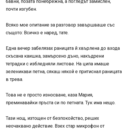
бавни, позата понебрежна, а погледът замислен,
почти изгубен.
Всяко мое опитание за разговор завършваше със
същото: Всичко е наред, тате.
Една вечер забелязах раницата й хвърлена до входа
скъсана каишка, замърсено дъно, накъдрени
тетрадки с избледняли листове. На ципа имаше
зеленикави петна, сякаш някой е притиснал раницата
в трева.
Това не е просто износване, каза Мария,
преминавайки пръста си по петната. Тук има нещо.
Тази нощ, изтощен от безпокойство, реших
неочаквано действие. Взех стар микрофон от