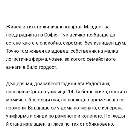
Живея в тихото жилищно квартал Младост на
предградията на София. Тук всичко трябваше да
остане както е спокойно, скромно, без излишен шум.
Точно там живея аз вдовец, собственик на малка
логистична фирма, човек, за когото семейството
винаги е било гордост.
Дъщеря ми, дванадесетгодишната Радостина,
посещава Средно училище 14. Тя беше живо, открито
момиче с блестящи очи, но последно време нещо се
промени. Връщаше се у дома потиснато, с изперена
униформа и синци по раменете и коленете. Погледът
й стана изплашен, а гласа по-тих от обикновено.