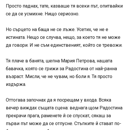
Просто паднах, тате, казваше тя всеки път, опитвайки
се да се усмихне. Нищо сериозно.
Но сърцето на баща не се лъже. Усетих, че не е
истината. Нещо се случва, нещо, за което тя не може
да говори. И не съм единственият, който се тревожи.
Тя плаче в банята, шепна Мария Петрова, нашата
бавачка, която се грижи за Радостина от най-ранна
възраст. Мисли, че не чувам, но боли я. Тя просто
издържа.
Оттогава започнах да я посрещам у входа. Всяка
вечер виждах същата сцена: веднага щом Радостина
прекрачи прага, раменете й се спускат, сякаш за
първи път може да се отпусне. Стъпките й стават по-