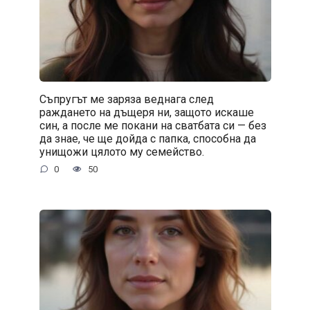
Съпругът ме заряза веднага след
раждането на дъщеря ни, защото искаше
син, а после ме покани на сватбата си — без
да знае, че ще дойда с папка, способна да
унищожи цялото му семейство.
0
50