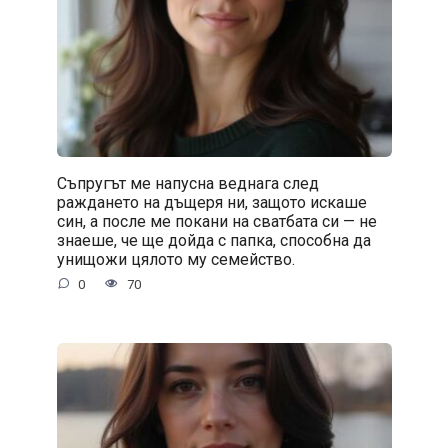
Съпругът ме напусна веднага след
раждането на дъщеря ни, защото искаше
син, а после ме покани на сватбата си — не
знаеше, че ще дойда с папка, способна да
унищожи цялото му семейство.
0
70