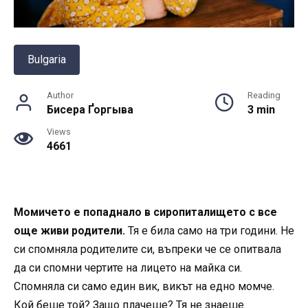
Bulgaria
Author
Reading
Бисера Ґоргыва
3 min
Views
4661
Момичето е попаднало в сиропиталището с все
още живи родители.
Тя е била само на три години. Не
си спомняла родителите си, въпреки че се опитвала
да си спомни чертите на лицето на майка си.
Спомняла си само един вик, викът на едно момче.
Кой беше той? Защо плачеше? Тя не знаеше.