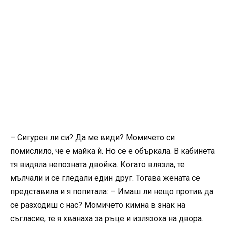
– Сигурен ли си? Да ме види? Момичето си
помислило, че е майка ѝ. Но се е объркала. В кабинета
тя видяла непозната двойка. Когато влязла, те
мълчали и се гледали един друг. Тогава жената се
представила и я попитала: – Имаш ли нещо против да
се разходиш с нас? Момичето кимна в знак на
съгласие, те я хванаха за ръце и излязоха на двора.