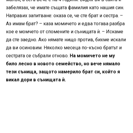
забелязах, че имате същата фамилия като нашия син.
Направих запитване: оказа се, че сте брат и сестра. –
Аз имам брат? – каза момичето и едва тогава разбра
кое е момчето от спомените и сънищата ѝ. – Искаме
да сте заедно. Ако нямате нищо против, бихме искали
да ви осиновим. Няколко месеца по-късно братът и
сестрата се събрали отново.
На момичето не му
било лесно в новото семейство, но вече нямало
тези сънища, защото намерило брат си, който я
викал дори в сънищата ѝ.