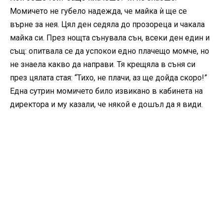
Момичето не губело надежда, че майка ѝ ще се
върне за нея. Цял ден седяла до прозореца и чакала
майка си. През нощта сънувала сън, всеки ден един и
същ: опитвала се да успокои едно плачещо момче, но
не знаела какво да направи. Тя крещяла в съня си
през цялата стая: “Тихо, не плачи, аз ще дойда скоро!”
Една сутрин момичето било извикано в кабинета на
директора и му казали, че някой е дошъл да я види.