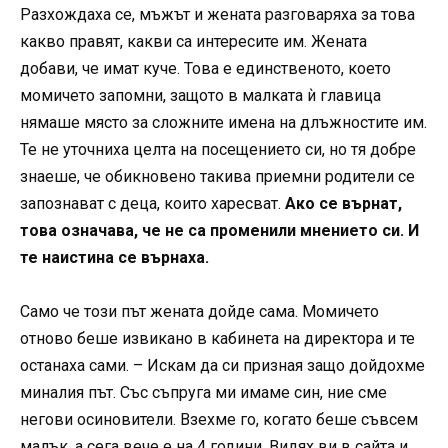
Разхождаха се, мъжът и жената разговаряха за това
какво правят, какви са интересите им. Жената
добави, че имат куче. Това е единственото, което
момичето запомни, защото в малката ѝ главица
нямаше място за сложните имена на длъжностите им.
Те не уточниха целта на посещението си, но тя добре
знаеше, че обикновено такива приемни родители се
запознават с деца, които харесват.
Ако се върнат,
това означава, че не са променили мнението си. И
те наистина се върнаха.
Само че този път жената дойде сама. Момичето
отново беше извикано в кабинета на директора и те
останаха сами. – Искам да си призная защо дойдохме
миналия път. Със съпруга ми имаме син, ние сме
негови осиновители. Взехме го, когато беше съвсем
малък, а сега вече е на 4 години. Видях ви в сайта и