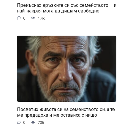
Прекъснах връзките си със семейството – и
най-накрая мога да дишам свободно
0
1.4k.
Посветих живота си на семейството си, а те
ме предадоха и ме оставиха с нищо
0
706