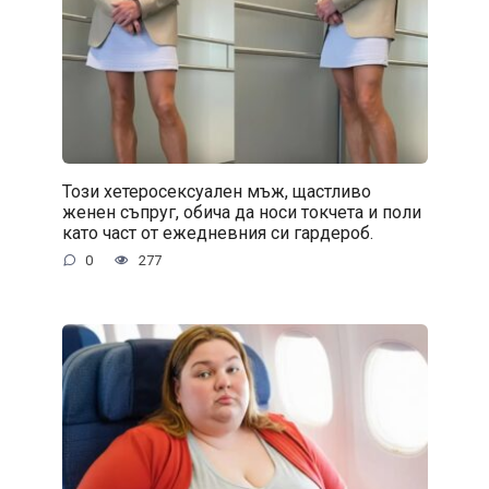
Този хетеросексуален мъж, щастливо
женен съпруг, обича да носи токчета и поли
като част от ежедневния си гардероб.
0
277