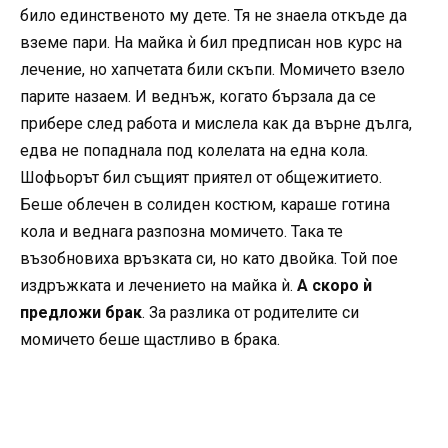
било единственото му дете. Тя не знаела откъде да
вземе пари. На майка ѝ бил предписан нов курс на
лечение, но хапчетата били скъпи. Момичето взело
парите назаем. И веднъж, когато бързала да се
прибере след работа и мислела как да върне дълга,
едва не попаднала под колелата на една кола.
Шофьорът бил същият приятел от общежитието.
Беше облечен в солиден костюм, караше готина
кола и веднага разпозна момичето. Така те
възобновиха връзката си, но като двойка. Той пое
издръжката и лечението на майка ѝ.
А скоро ѝ
предложи брак
. За разлика от родителите си
момичето беше щастливо в брака.