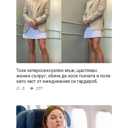
Този хетеросексуален мъж, щастливо
женен съпруг, обича да носи токчета и поли
като част от ежедневния си гардероб.
0
277