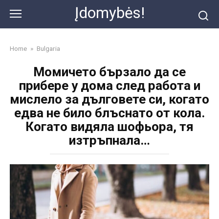
Skip
Įdomybės!
to
content
Home
»
Bulgaria
Момичето бързало да се
прибере у дома след работа и
мислело за дълговете си, когато
едва не било блъснато от кола.
Когато видяла шофьора, тя
изтръпнала…