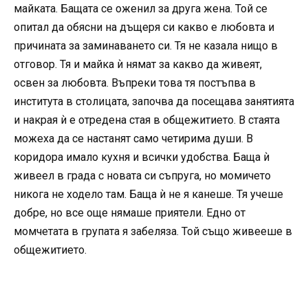
майката. Бащата се оженил за друга жена. Той се
опитал да обясни на дъщеря си какво е любовта и
причината за заминаването си. Тя не казала нищо в
отговор. Тя и майка ѝ нямат за какво да живеят,
освен за любовта. Въпреки това тя постъпва в
института в столицата, започва да посещава занятията
и накрая ѝ е отредена стая в общежитието. В стаята
можеха да се настанят само четирима души. В
коридора имало кухня и всички удобства. Баща ѝ
живеел в града с новата си съпруга, но момичето
никога не ходело там. Баща ѝ не я канеше. Тя учеше
добре, но все още нямаше приятели. Едно от
момчетата в групата я забеляза. Той също живееше в
общежитието.