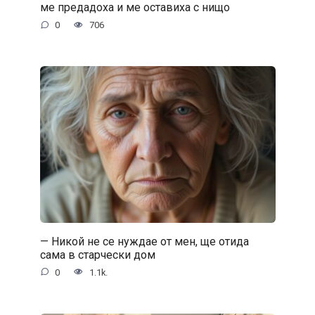
ме предадоха и ме оставиха с нищо
0
706
— Никой не се нуждае от мен, ще отида
сама в старчески дом
0
1.1k.