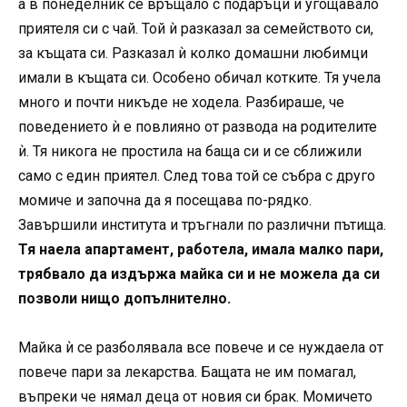
а в понеделник се връщало с подаръци и угощавало
приятеля си с чай. Той ѝ разказал за семейството си,
за къщата си. Разказал ѝ колко домашни любимци
имали в къщата си. Особено обичал котките. Тя учела
много и почти никъде не ходела. Разбираше, че
поведението ѝ е повлияно от развода на родителите
ѝ. Тя никога не простила на баща си и се сближили
само с един приятел. След това той се събра с друго
момиче и започна да я посещава по-рядко.
Завършили института и тръгнали по различни пътища.
Тя наела апартамент, работела, имала малко пари,
трябвало да издържа майка си и не можела да си
позволи нищо допълнително.
Майка ѝ се разболявала все повече и се нуждаела от
повече пари за лекарства. Бащата не им помагал,
въпреки че нямал деца от новия си брак. Момичето