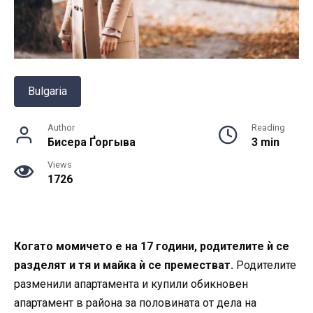
Bulgaria
Author
Reading
Бисера Ґоргыва
3 min
Views
1726
Когато момичето е на 17 години, родителите ѝ се
разделят и тя и майка ѝ се преместват.
Родителите
разменили апартамента и купили обикновен
апартамент в района за половината от дела на