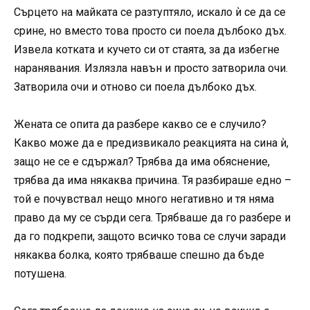
Сърцето на майката се разтуптяло, искало ѝ се да се
срине, но вместо това просто си поела дълбоко дъх.
Извела котката и кучето си от стаята, за да избегне
наранявания. Излязла навън и просто затворила очи.
Затворила очи и отново си поела дълбоко дъх.
Жената се опита да разбере какво се е случило?
Какво може да е предизвикало реакцията на сина ѝ,
защо не се е сдържал? Трябва да има обяснение,
трябва да има някаква причина. Тя разбираше едно –
той е почувствал нещо много негативно и тя няма
право да му се сърди сега. Трябваше да го разбере и
да го подкрепи, защото всичко това се случи заради
някаква болка, която трябваше спешно да бъде
потушена.