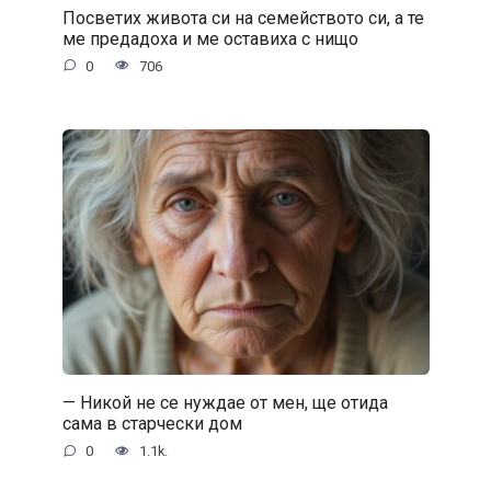
Посветих живота си на семейството си, а те
ме предадоха и ме оставиха с нищо
0
706
— Никой не се нуждае от мен, ще отида
сама в старчески дом
0
1.1k.