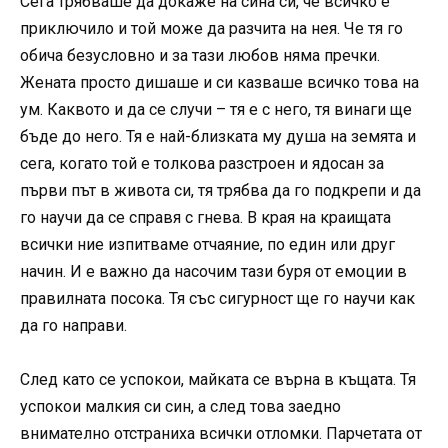
Сега трябваше да докаже на сина си, че всичко е
приключило и той може да разчита на нея. Че тя го
обича безусловно и за тази любов няма пречки.
Жената просто дишаше и си казваше всичко това на
ум. Каквото и да се случи – тя е с него, тя винаги ще
бъде до него. Тя е най-близката му душа на земята и
сега, когато той е толкова разстроен и ядосан за
първи път в живота си, тя трябва да го подкрепи и да
го научи да се справя с гнева. В края на краищата
всички ние изпитваме отчаяние, по един или друг
начин. И е важно да насочим тази буря от емоции в
правилната посока. Тя със сигурност ще го научи как
да го направи.
След като се успокои, майката се върна в къщата. Тя
успокои малкия си син, а след това заедно
внимателно отстраниха всички отломки. Парчетата от