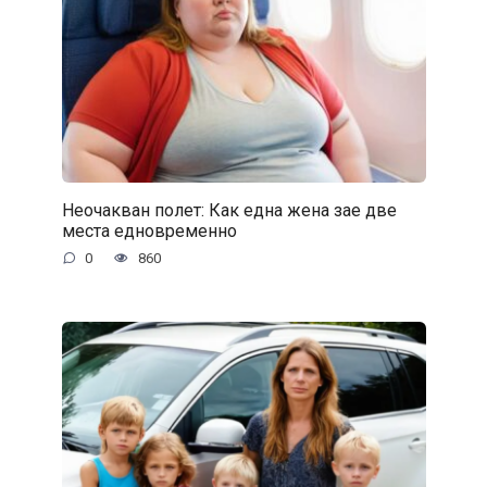
Неочакван полет: Как една жена зае две
места едновременно
0
860