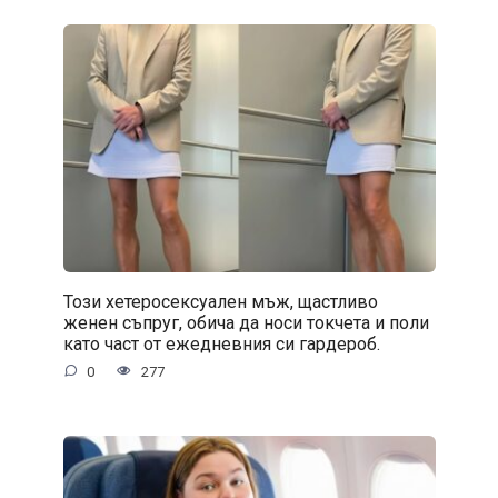
Този хетеросексуален мъж, щастливо
женен съпруг, обича да носи токчета и поли
като част от ежедневния си гардероб.
0
277