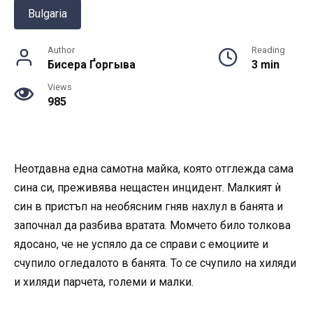
Bulgaria
Author
Reading
Бисера Ґоргыва
3 min
Views
985
Неотдавна една самотна майка, която отглежда сама
сина си, преживява нещастен инцидент. Малкият ѝ
син в пристъп на необясним гняв нахлул в банята и
започнал да разбива вратата. Момчето било толкова
ядосано, че не успяло да се справи с емоциите и
счупило огледалото в банята. То се счупило на хиляди
и хиляди парчета, големи и малки.