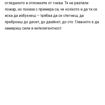
огледалото и отломките от гнева. Тя не разпали
пожар, но показа с примера си, че колкото и да ти се
иска да избухнеш – трябва да се стегнеш, да
преброиш до десет, до двайсет, до сто. Главното е да
намериш сили и интелигентност.