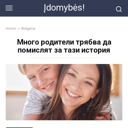
Skip
Įdomybės!
to
content
Home
»
Bulgaria
Много родители трябва да
помислят за тази история