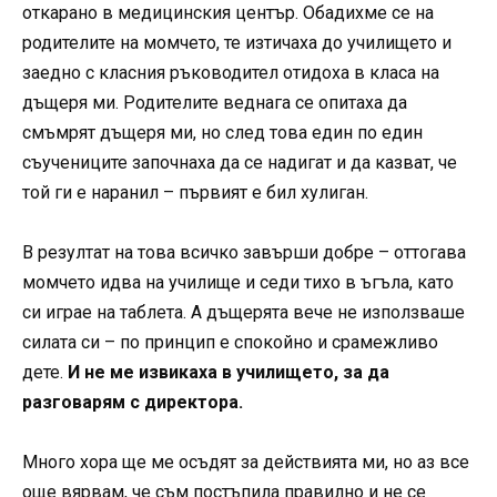
откарано в медицинския център. Обадихме се на
родителите на момчето, те изтичаха до училището и
заедно с класния ръководител отидоха в класа на
дъщеря ми. Родителите веднага се опитаха да
смъмрят дъщеря ми, но след това един по един
съучениците започнаха да се надигат и да казват, че
той ги е наранил – първият е бил хулиган.
В резултат на това всичко завърши добре – оттогава
момчето идва на училище и седи тихо в ъгъла, като
си играе на таблета. А дъщерята вече не използваше
силата си – по принцип е спокойно и срамежливо
дете.
И не ме извикаха в училището, за да
разговарям с директора.
Много хора ще ме осъдят за действията ми, но аз все
още вярвам, че съм постъпила правилно и не се