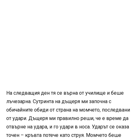
На следващия ден тя се върна от училище и беше
лъчезарна. Сутринта на дъщеря ми започна с
обичайните обиди от страна на момчето, последвани
от удари. Дъщеря ми правилно реши, че е време да
отвърне на удара, и го удари в носа. Ударът се оказа
точен – кръвта потече като струя. Момчето беше