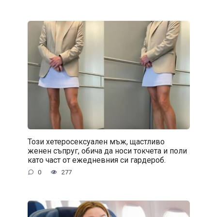
Този хетеросексуален мъж, щастливо
женен съпруг, обича да носи токчета и поли
като част от ежедневния си гардероб.
0
277