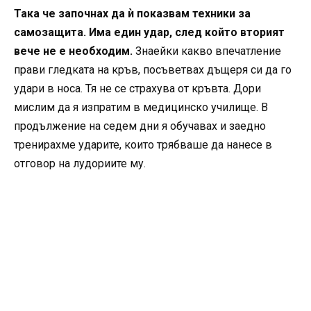
Така че започнах да ѝ показвам техники за
самозащита. Има един удар, след който вторият
вече не е необходим.
Знаейки какво впечатление
прави гледката на кръв, посъветвах дъщеря си да го
удари в носа. Тя не се страхува от кръвта. Дори
мислим да я изпратим в медицинско училище. В
продължение на седем дни я обучавах и заедно
тренирахме ударите, които трябваше да нанесе в
отговор на лудориите му.