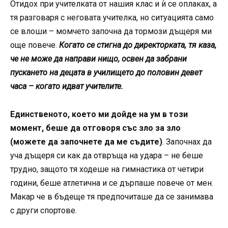
Отидох при учителката от нашия клас и ѝ се оплаках, а
тя разговаря с неговата учителка, но ситуацията само
се влоши – момчето започна да тормози дъщеря ми
още повече.
Когато се стигна до директорката, тя каза,
че не може да направи нищо, освен да забрани
пускането на децата в училището до половин девет
часа – когато идват учителите.
Единственото, което ми дойде на ум в този
момент, беше да отговоря със зло за зло
(можете да започнете да ме съдите)
. Започнах да
уча дъщеря си как да отвръща на удара – не беше
трудно, защото тя ходеше на гимнастика от четири
години, беше атлетична и се дърпаше повече от мен.
Макар че в бъдеще тя предпочиташе да се занимава
с други спортове.