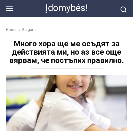
Skip
Įdomybės!
to
content
Home
»
Bulgaria
Много хора ще ме осъдят за
действията ми, но аз все още
вярвам, че постъпих правилно.