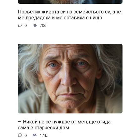
Посветих живота си на семейството си, а те
ме предадоха и ме оставиха с нищо
0
706
— Никой не се нуждае от мен, ще отида
сама в старчески дом
0
1.1k.