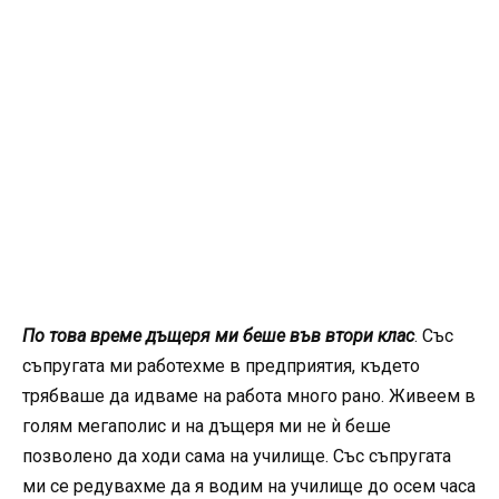
По това време дъщеря ми беше във втори клас
. Със
съпругата ми работехме в предприятия, където
трябваше да идваме на работа много рано. Живеем в
голям мегаполис и на дъщеря ми не ѝ беше
позволено да ходи сама на училище. Със съпругата
ми се редувахме да я водим на училище до осем часа