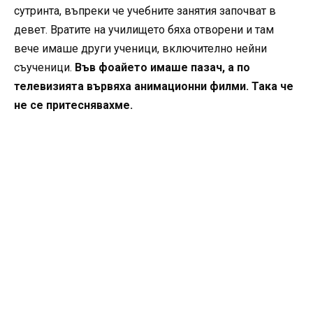
сутринта, въпреки че учебните занятия започват в
девет. Вратите на училището бяха отворени и там
вече имаше други ученици, включително нейни
съученици.
Във фоайето имаше пазач, а по
телевизията вървяха анимационни филми. Така че
не се притеснявахме.