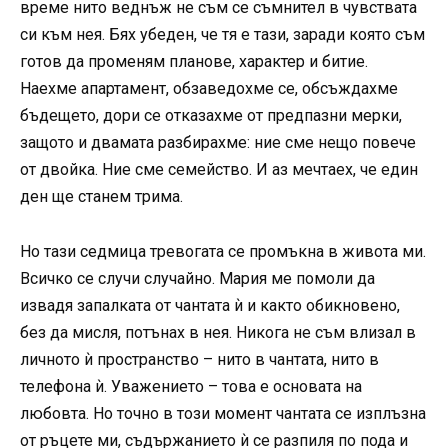
време нито веднъж не съм се съмнител в чувствата
си към нея. Бях убеден, че тя е тази, заради която съм
готов да променям планове, характер и битие.
Наехме апартамент, обзаведохме се, обсъждахме
бъдещето, дори се отказахме от предпазни мерки,
защото и двамата разбирахме: ние сме нещо повече
от двойка. Ние сме семейство. И аз мечтаех, че един
ден ще станем трима.
Но тази седмица тревогата се промъкна в живота ми.
Всичко се случи случайно. Мария ме помоли да
извадя запалката от чантата ѝ и както обикновено,
без да мисля, потънах в нея. Никога не съм влизал в
личното ѝ пространство – нито в чантата, нито в
телефона ѝ. Уважението – това е основата на
любовта. Но точно в този момент чантата се изплъзна
от ръцете ми, съдържанието ѝ се разпиля по пода и