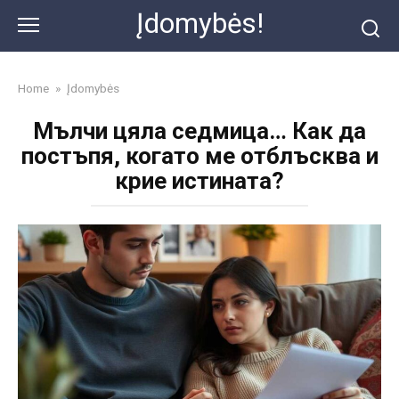
Skip
Įdomybės!
to
content
Home
»
Įdomybės
Мълчи цяла седмица… Как да
постъпя, когато ме отблъсква и
крие истината?