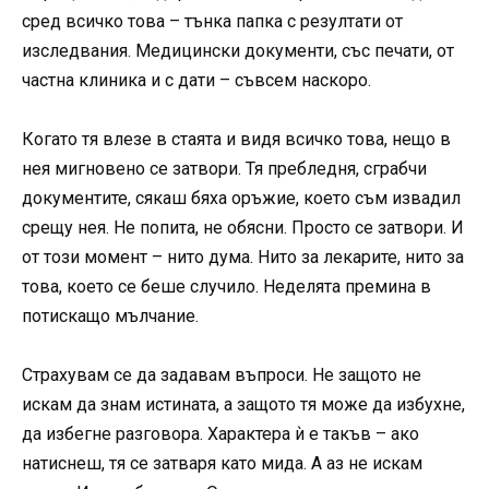
сред всичко това – тънка папка с резултати от
изследвания. Медицински документи, със печати, от
частна клиника и с дати – съвсем наскоро.
Когато тя влезе в стаята и видя всичко това, нещо в
нея мигновено се затвори. Тя пребледня, сграбчи
документите, сякаш бяха оръжие, което съм извадил
срещу нея. Не попита, не обясни. Просто се затвори. И
от този момент – нито дума. Нито за лекарите, нито за
това, което се беше случило. Неделята премина в
потискащо мълчание.
Страхувам се да задавам въпроси. Не защото не
искам да знам истината, а защото тя може да избухне,
да избегне разговора. Характера ѝ е такъв – ако
натиснеш, тя се затваря като мида. А аз не искам