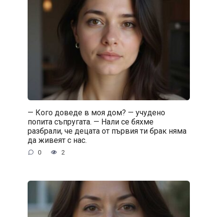
— Кого доведе в моя дом? — учудено
попита съпругата. — Нали се бяхме
разбрали, че децата от първия ти брак няма
да живеят с нас.
0
2