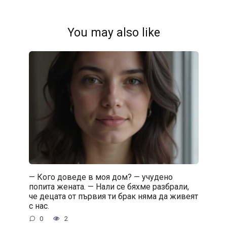
You may also like
— Кого доведе в моя дом? — учудено
попита жената. — Нали се бяхме разбрали,
че децата от първия ти брак няма да живеят
с нас.
0
2