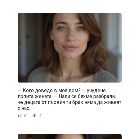
— Кого доведе в моя дом? — учудено
попита жената. — Нали се бяхме разбрали,
че децата от първия ти брак няма да живеят
с нас.
0
2