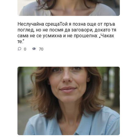
Неслучайна срещаТой я позна още от пръв
поглед, но не посмя да заговори, докато тя
сама не се усмихна и не прошепна: „Чаках
те.“
0
70