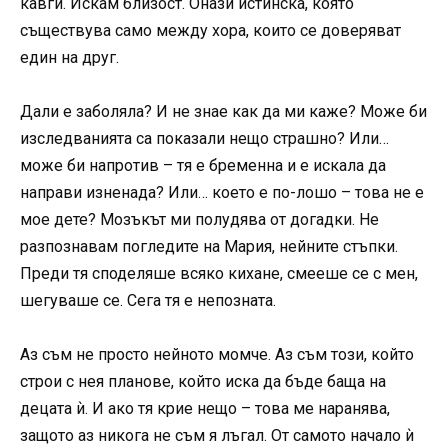
кавги. Искам близост. Онази истинска, която
съществува само между хора, които се доверяват
един на друг.
Дали е заболяла? И не знае как да ми каже? Може би
изследванията са показали нещо страшно? Или…
може би напротив – тя е бременна и е искала да
направи изненада? Или… което е по-лошо – това не е
мое дете? Мозъкът ми полудява от догадки. Не
разпознавам погледите на Мария, нейните стъпки.
Преди тя споделяше всяко кихане, смееше се с мен,
шегуваше се. Сега тя е непозната.
Аз съм не просто нейното момче. Аз съм този, който
строи с нея планове, който иска да бъде баща на
децата ѝ. И ако тя крие нещо – това ме наранява,
защото аз никога не съм я лъгал. От самото начало ѝ