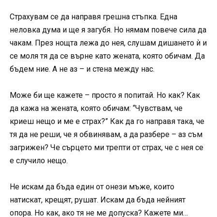
Страхувам се да направя грешна стъпка. Една
неловка дума и ще я загубя. Но нямам повече сила да
чакам. През нощта лежа до нея, слушам дишането ѝ и
се моля тя да се върне като жената, която обичам. Да
бъдем ние. А не аз – и стена между нас.
Може би ще кажете – просто я попитай. Но как? Как
да кажа на жената, която обичам: “Чувствам, че
криеш нещо и ме е страх?” Как да го направя така, че
тя да не реши, че я обвинявам, а да разбере – аз съм
загрижен? Че сърцето ми трепти от страх, че с нея се
е случило нещо.
Не искам да бъда един от онези мъже, които
натискат, крещят, рушат. Искам да бъда нейният
опора. Но как, ако тя не ме допуска? Кажете ми…