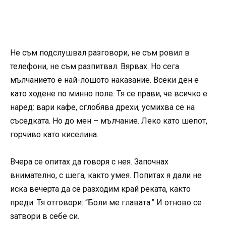
Не съм подслушвал разговори, не съм ровил в
телефони, не съм разпитвал. Вярвах. Но сега
мълчанието е най-лошото наказание. Всеки ден е
като ходене по минно поле. Тя се прави, че всичко е
наред: вари кафе, сглобява дрехи, усмихва се на
съседката. Но до мен – мълчание. Леко като шепот,
горчиво като киселина.
Вчера се опитах да говоря с нея. Започнах
внимателно, с шега, както умея. Попитах я дали не
иска вечерта да се разходим край реката, както
преди. Тя отговори: “Боли ме главата.” И отново се
затвори в себе си.