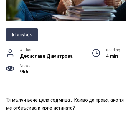
Įdomybės
Author
Reading
Десислава Димитрова
4 min
Views
956
Тя мълчи вече цяла седмица… Какво да правя, ако тя
ме отблъсква и крие истината?