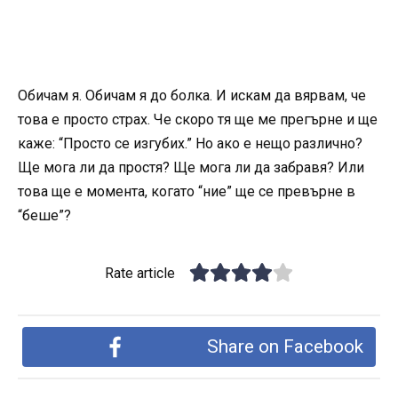
Обичам я. Обичам я до болка. И искам да вярвам, че
това е просто страх. Че скоро тя ще ме прегърне и ще
каже: “Просто се изгубих.” Но ако е нещо различно?
Ще мога ли да простя? Ще мога ли да забравя? Или
това ще е момента, когато “ние” ще се превърне в
“беше”?
Rate article
Share on Facebook