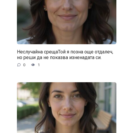
Неслучайна срещаТой я позна още отдалеч,
но реши да не показва изненадата си.
0
1