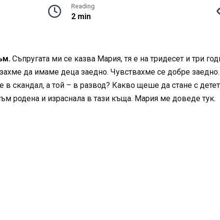
Reading
2 min
ъм.
Съпругата ми се казва Мария, тя е на тридесет и три год
рзахме да имаме деца заедно. Чувствахме се добре заедно.
е в скандал, а той – в развод? Какво щеше да стане с дет
ъм родена и израснала в тази къща. Мария ме доведе тук.