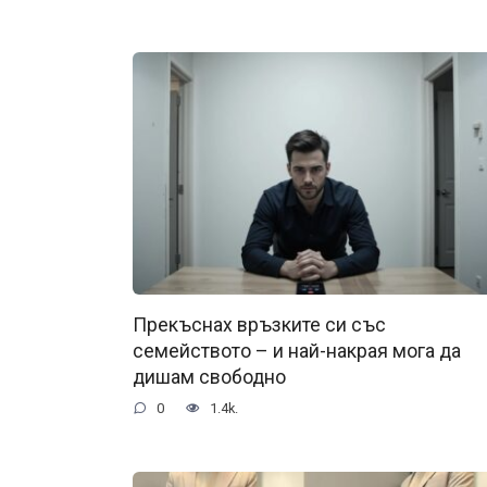
Прекъснах връзките си със
семейството – и най-накрая мога да
дишам свободно
0
1.4k.