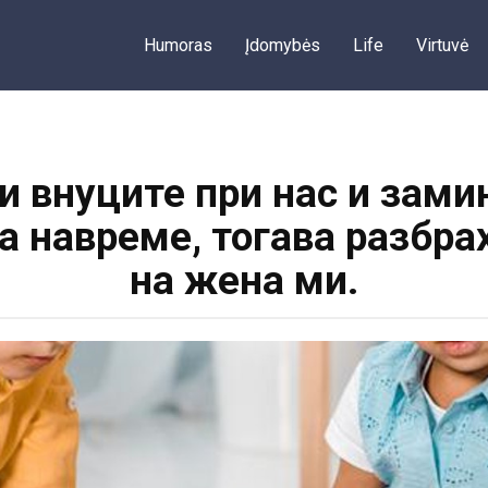
Humoras
Įdomybės
Life
Virtuvė
 внуците при нас и замин
на навреме, тогава разбра
на жена ми.