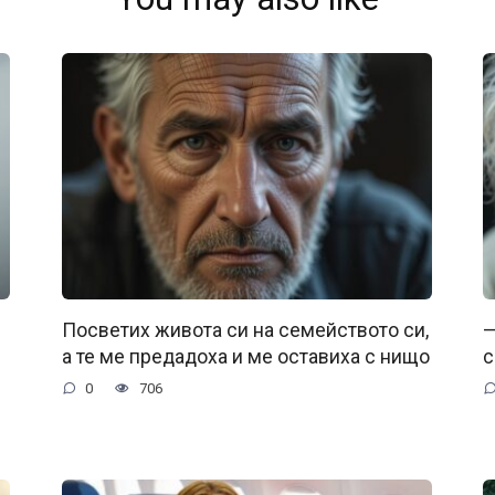
Посветих живота си на семейството си,
—
а те ме предадоха и ме оставиха с нищо
с
0
706