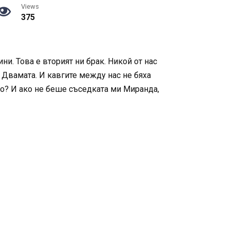
Views
375
ини. Това е вторият ни брак. Никой от нас
 Двамата. И кавгите между нас не бяха
ето? И ако не беше съседката ми Миранда,