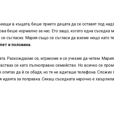
еещи в къщата, беше прието децата да се оставят под над
ова беше нормално за нас. Ето защо, когато една съседка м
, се съгласих. Мария също се съгласи да вземе нещо като т
 пет и половина.
ата. Разхождахме се, играехме и се учехме да четем. Мари
ствах се като пълноправно семейство. Но всичко се проме
е опитах да й се обадя, но тя не вдигаше телефона. Сложих 
я идеята за поправка. Сякаш съседката нарочно е хвърлила