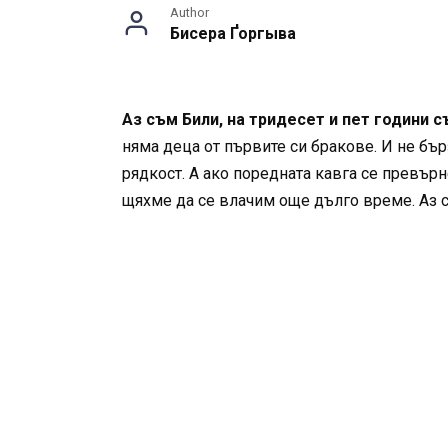
Author
Бисера Ґоргыва
Аз съм Били, на тридесет и пет години с
няма деца от първите си бракове. И не бъ
рядкост. А ако поредната кавга се превърн
щяхме да се влачим още дълго време. Аз с