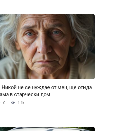
 Никой не се нуждае от мен, ще отида
ама в старчески дом
0
1.1k.