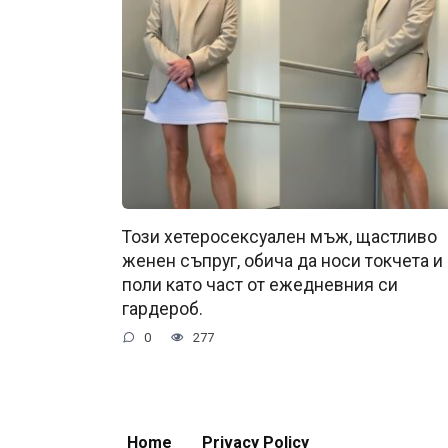
Този хетеросексуален мъж, щастливо
женен съпруг, обича да носи токчета и
поли като част от ежедневния си
гардероб.
0
277
Home
Privacy Policy