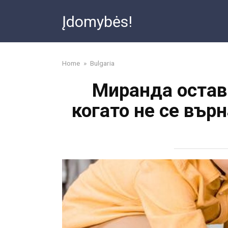
Skip
Įdomybės!
to
content
Home
»
Bulgaria
Миранда остави
когато не се вър