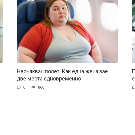
Неочакван полет: Как една жена зае
П
две места едновременно
е
0
860