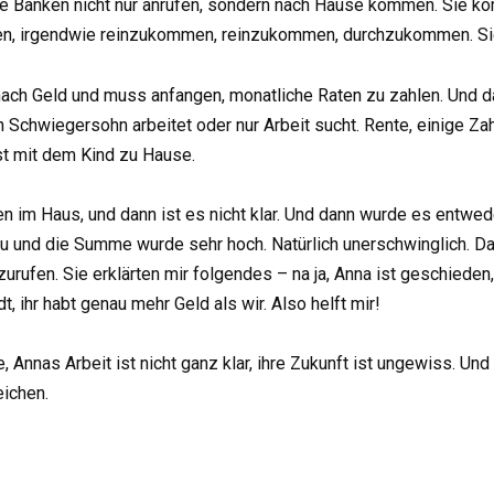
 die Banken nicht nur anrufen, sondern nach Hause kommen. Sie 
men, irgendwie reinzukommen, reinzukommen, durchzukommen. Sie
nd nach Geld und muss anfangen, monatliche Raten zu zahlen. Un
n Schwiegersohn arbeitet oder nur Arbeit sucht. Rente, einige Za
st mit dem Kind zu Hause.
en im Haus, und dann ist es nicht klar. Und dann wurde es entwe
und die Summe wurde sehr hoch. Natürlich unerschwinglich. Da b
urufen. Sie erklärten mir folgendes – na ja, Anna ist geschieden,
t, ihr habt genau mehr Geld als wir. Also helft mir!
 Annas Arbeit ist nicht ganz klar, ihre Zukunft ist ungewiss. Und s
eichen.