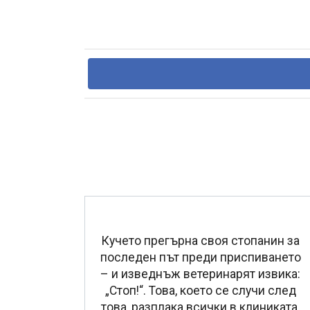
Кучето прегърна своя стопанин за
последен път преди приспиването
– и изведнъж ветеринарят извика:
„Стоп!“. Това, което се случи след
това, разплака всички в клиниката.