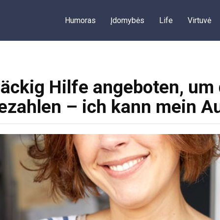
Humoras
Įdomybės
Life
Virtuvė
äckig Hilfe angeboten, um 
ezahlen – ich kann mein A