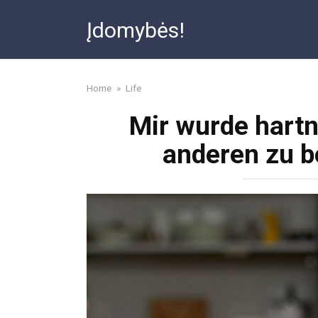
Skip
Įdomybės!
to
content
Home
»
Life
Mir wurde hartn
anderen zu b