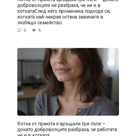
доброволците не разбраха, че не е в
коткатаСлед като промениха подхода си,
котката най-накрая остана завинаги в
любящо семейство.
0
6
Котка от приюта я връщали три пъти —
докато доброволците разбраха, че работата
не е в котката.