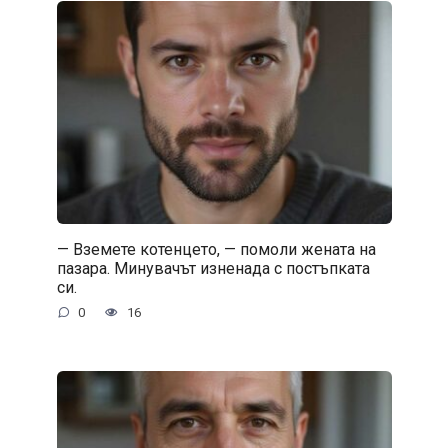
— Вземете котенцето, — помоли жената на
пазара. Минувачът изненада с постъпката
си.
0
16