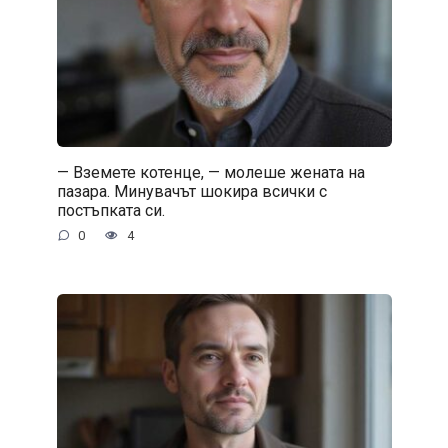
— Вземете котенце, — молеше жената на
пазара. Минувачът шокира всички с
постъпката си.
0
4