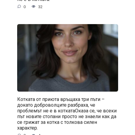
0
32
Котката от приюта връщаха три пъти –
докато доброволците разбраха, че
проблемът не е в коткатаОказа се, че всеки
път новите стопани просто не знаели как да
се грижат за котка с толкова силен
характер.