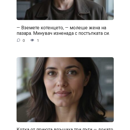
— Вземете котенцето, — молеше жена на
пазара. Минувач изненада с постъпката си.
0
1
Котка от приюта връщаха три пъти — докато