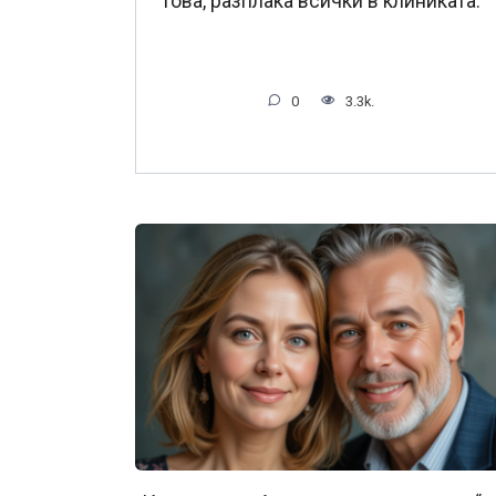
това, разплака всички в клиниката.
0
3.3k.