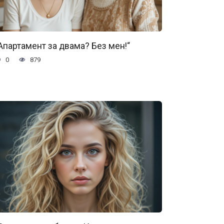
Апартамент за двама? Без мен!“
0
879