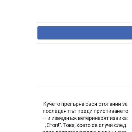
Кучето прегърна своя стопанин за
последен път преди приспиването
– и изведнъж ветеринарят извика:
„Стоп!“. Това, което се случи след