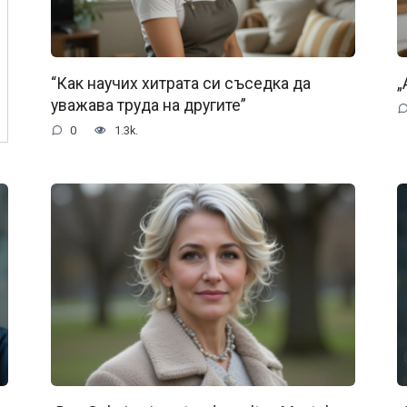
“Как научих хитрата си съседка да
„
уважава труда на другите”
0
1.3k.