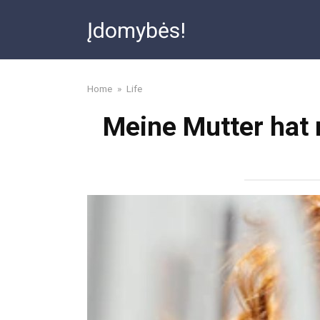
Skip
Įdomybės!
to
content
Home
»
Life
Meine Mutter hat 