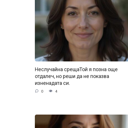
Неслучайна срещаТой я позна още
отдалеч, но реши да не показва
изненадата си.
0
4