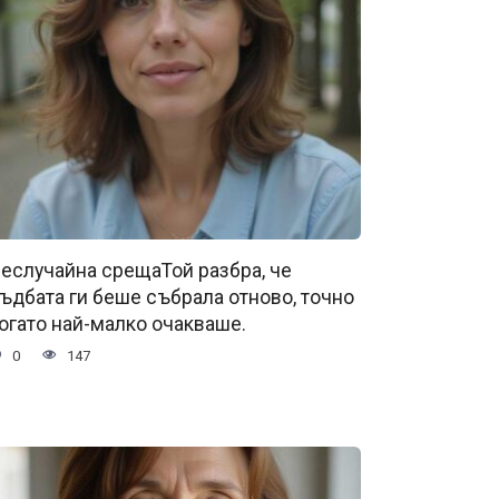
еслучайна срещаТой разбра, че
ъдбата ги беше събрала отново, точно
огато най-малко очакваше.
0
147