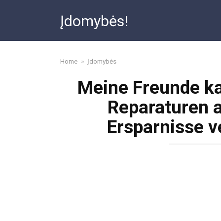
Skip
Įdomybės!
to
content
Home
»
Įdomybės
Meine Freunde ka
Reparaturen a
Ersparnisse v