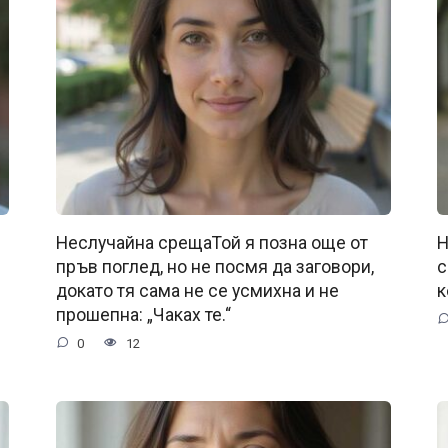
Неслучайна срещаТой я позна още от
Н
пръв поглед, но не посмя да заговори,
с
докато тя сама не се усмихна и не
к
прошепна: „Чаках те.“
0
12