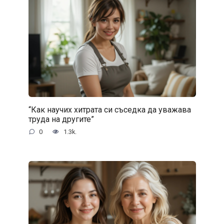
“Как научих хитрата си съседка да уважава
труда на другите”
0
1.3k.