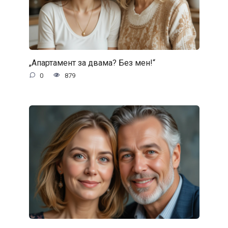
„Апартамент за двама? Без мен!“
0
879