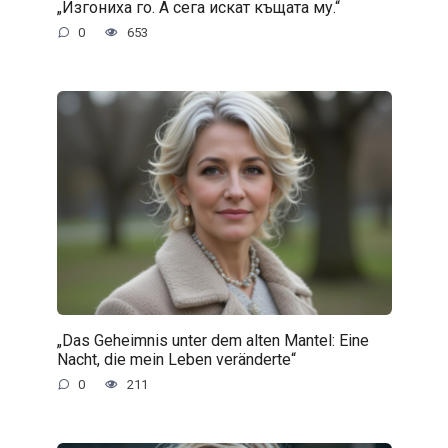
„Изгониха го. А сега искат къщата му.“
0
653
„Das Geheimnis unter dem alten Mantel: Eine
Nacht, die mein Leben veränderte“
0
211