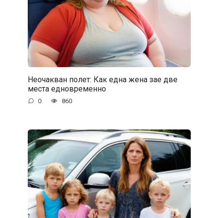
Неочакван полет: Как една жена зае две
места едновременно
0
860