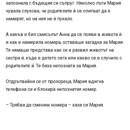
запознала с бъдещия си съпруг. Няколко пъти Мария
чувала слухове, че родителите ѝ се опитват да я
намерят, но на нея не ѝ пукало.
А какъв е бил смисълът Анна да се появи в живота ѝ
и как е намерила номера, оставаше загадка за Мария.
Тя нямаше представа как се е развил животът на
сестра ѝ, къде е детето сега или какво се е случило с
родителите ѝ. Те бяха непознати за Мария.
Отдръпвайки се от прозореца, Мария вдигна
телефона си и блокира непознатия номер.
– Трябва да сменим номера – каза си Мария.