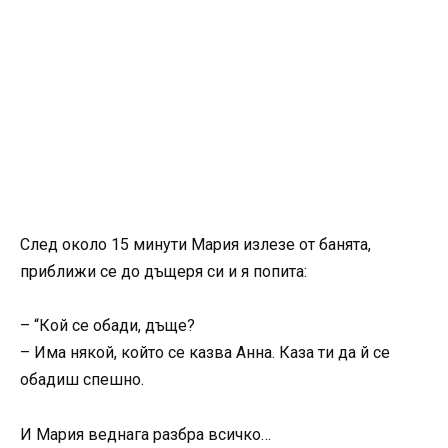
След около 15 минути Мария излезе от банята,
приближи се до дъщеря си и я попита:
– “Кой се обади, дъще?
– Има някой, който се казва Анна. Каза ти да й се
обадиш спешно.
И Мария веднага разбра всичко…