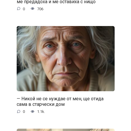
ме предадоха и ме оставиха с нищо
0
706
— Никой не се нуждае от мен, ще отида
сама в старчески дом
0
1.1k.