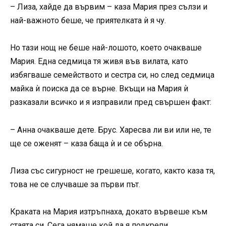
– Лиза, хайде да вървим – каза Мария през сълзи и
най-важното беше, че приятелката ѝ я чу.
Но тази нощ не беше най-лошото, което очакваше
Мария. Една седмица тя живя във вилата, като
избягваше семейството и сестра си, но след седмица
майка ѝ поиска да се върне. Вкъщи на Мария ѝ
разказали всичко и я изправили пред свършен факт:
– Анна очакваше дете. Брус. Харесва ли ви или не, те
ще се оженят – каза баща ѝ и се обърна.
Лиза със сигурност не грешеше, когато, както каза тя,
това не се случваше за първи път.
Краката на Мария изтръпнаха, докато вървеше към
стаята си. Сега нямаше кой да я подкрепи.