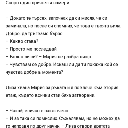
Скоро един приятел я намери.
– Докато те търсех, започнах да си мисля, че си
заминала, но после си спомних, че това е твоята вила.
Добре, да тръгваме бързо.
– Какво става?
– Просто ме последвай.
– Болен ли си? – Мария не разбра нищо.
– Чувствам се добре. Искаш ли да ти покажа кой се
чувства добре в момента?
Лиза хвана Мария за ръката и я повлече към втория
етаж, където всички стаи бяха затворени.
– Чакай, всичко е заключено.
– И аз така си помислих. Съжалявам, но не можех да
го направя по друг начин. – Лиза отвори вратата