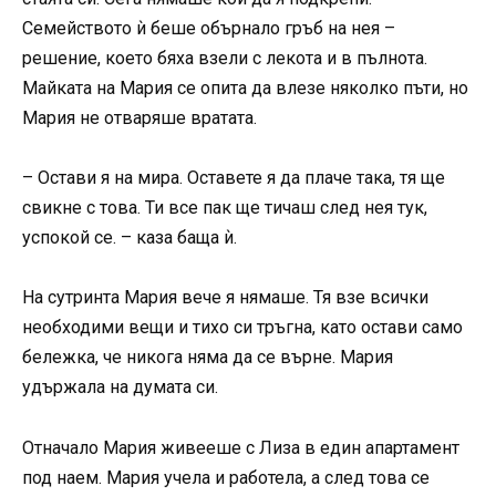
Семейството ѝ беше обърнало гръб на нея –
решение, което бяха взели с лекота и в пълнота.
Майката на Мария се опита да влезе няколко пъти, но
Мария не отваряше вратата.
– Остави я на мира. Оставете я да плаче така, тя ще
свикне с това. Ти все пак ще тичаш след нея тук,
успокой се. – каза баща ѝ.
На сутринта Мария вече я нямаше. Тя взе всички
необходими вещи и тихо си тръгна, като остави само
бележка, че никога няма да се върне. Мария
удържала на думата си.
Отначало Мария живееше с Лиза в един апартамент
под наем. Мария учела и работела, а след това се