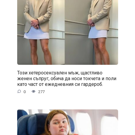
Този хетеросексуален мъж, щастливо
женен съпруг, обича да носи токчета и поли
като част от ежедневния си гардероб.
0
277