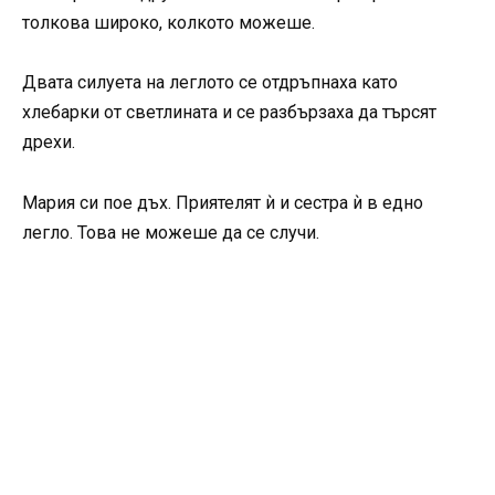
толкова широко, колкото можеше.
Двата силуета на леглото се отдръпнаха като
хлебарки от светлината и се разбързаха да търсят
дрехи.
Мария си пое дъх. Приятелят ѝ и сестра ѝ в едно
легло. Това не можеше да се случи.