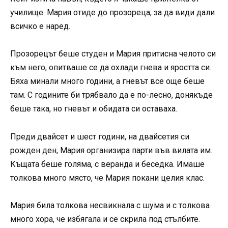
училище. Мария отиде до прозореца, за да види дали
всичко е наред.
Прозорецът беше студен и Мария притисна челото си
към него, опитваше се да охлади гнева и яростта си.
Бяха минали много години, а гневът все още беше
там. С годините би трябвало да е по-лесно, донякъде
беше така, но гневът и обидата си оставаха.
Преди двайсет и шест години, на двайсетия си
рожден ден, Мария организира парти във вилата им.
Къщата беше голяма, с веранда и беседка. Имаше
толкова много място, че Мария покани целия клас.
Мария била толкова несвикнала с шума и с толкова
много хора, че избягала и се скрила под стълбите.