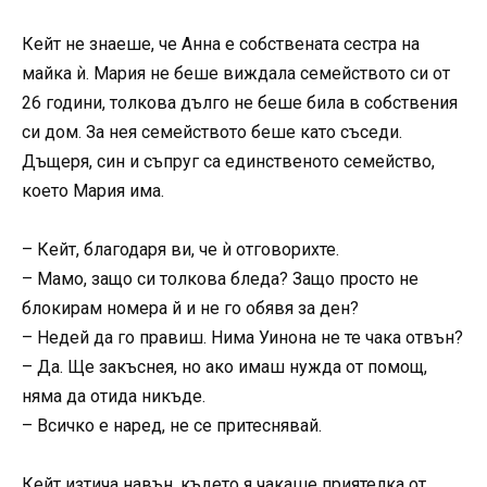
Кейт не знаеше, че Анна е собствената сестра на
майка ѝ. Мария не беше виждала семейството си от
26 години, толкова дълго не беше била в собствения
си дом. За нея семейството беше като съседи.
Дъщеря, син и съпруг са единственото семейство,
което Мария има.
– Кейт, благодаря ви, че ѝ отговорихте.
– Мамо, защо си толкова бледа? Защо просто не
блокирам номера й и не го обявя за ден?
– Недей да го правиш. Нима Уинона не те чака отвън?
– Да. Ще закъснея, но ако имаш нужда от помощ,
няма да отида никъде.
– Всичко е наред, не се притеснявай.
Кейт изтича навън, където я чакаше приятелка от