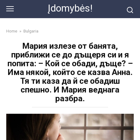
Skip
Įdomybės!
to
content
Home
»
Bulgaria
Мария излезе от банята,
приближи се до дъщеря си и я
попита: – Кой се обади, дъще? –
Има някой, който се казва Анна.
Тя ти каза да й се обадиш
спешно. И Мария веднага
разбра.