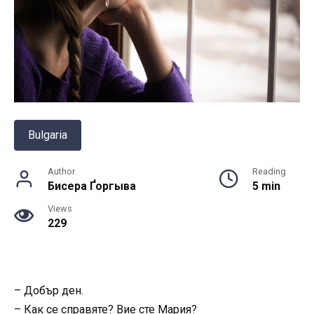
Bulgaria
Author
Reading
Бисера Ґоргыва
5 min
Views
229
– Добър ден.
– Как се справяте? Вие сте Мария?