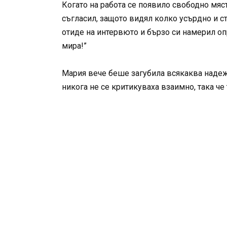
Когато на работа се появило свободно мяст
съгласил, защото видял колко усърдно и ст
отиде на интервюто и бързо си намерил опр
мира!”
Мария вече беше загубила всякаква надежд
никога не се критикуваха взаимно, така че