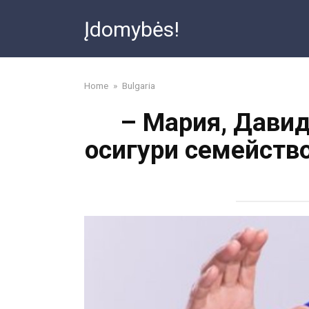
Skip
Įdomybės!
to
content
Home
»
Bulgaria
– Мария, Давид
осигури семейство