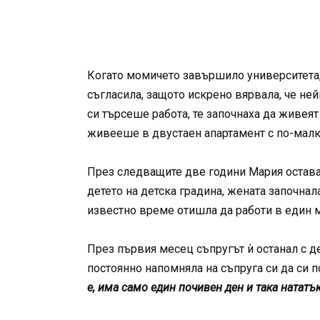
Когато момичето завършило университета, м
съгласила, защото искрено вярвала, че ней
си търсеше работа, те започнаха да живеят
живееше в двустаен апартамент с по-малка
През следващите две години Мария оставаш
детето на детска градина, жената започнал
известно време отишла да работи в един м
През първия месец съпругът ѝ останал с де
постоянно напомняла на съпруга си да си 
е, има само един почивен ден и така нататък