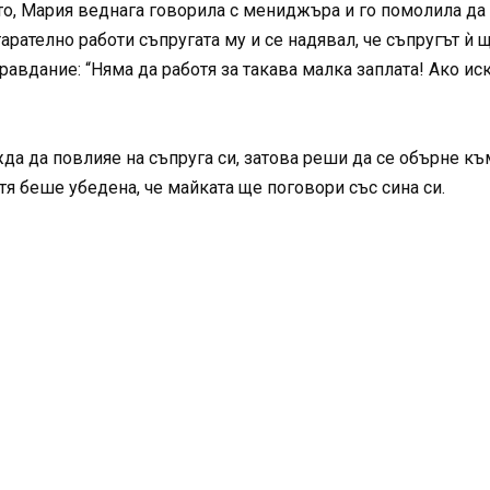
о, Мария веднага говорила с мениджъра и го помолила да р
арателно работи съпругата му и се надявал, че съпругът ѝ 
авдание: “Няма да работя за такава малка заплата! Ако ис
а да повлияе на съпруга си, затова реши да се обърне към
 тя беше убедена, че майката ще поговори със сина си.