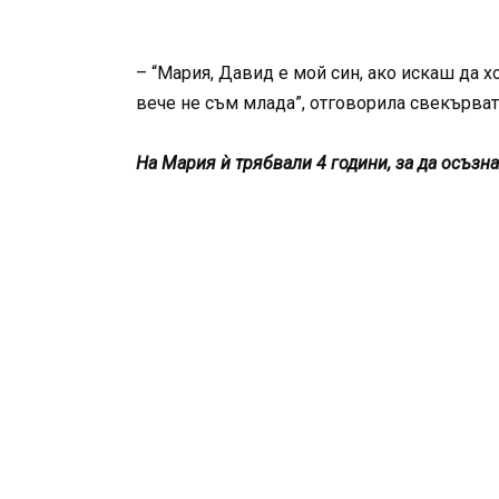
– “Мария, Давид е мой син, ако искаш да х
вече не съм млада”, отговорила свекърват
На Мария ѝ трябвали 4 години, за да осъзна