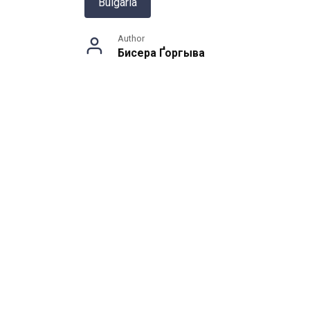
Bulgaria
Author
Бисера Ґоргыва