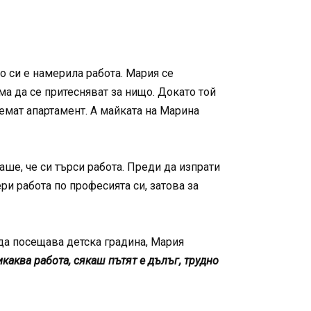
о си е намерила работа. Мария се
ма да се притесняват за нищо. Докато той
аемат апартамент. А майката на Марина
ше, че си търси работа. Преди да изпрати
ри работа по професията си, затова за
 да посещава детска градина, Мария
каква работа, сякаш пътят е дълъг, трудно