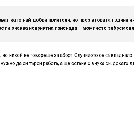
ват като най-добри приятели, но през втората година н
урс ги очаква неприятна изненада – момичето забременя
, но никой не говореше за аборт. Случилото се съвпаднало и
 нужно да си търси работа, а ще остане с внука си, докато д