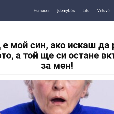
Humoras
Įdomybės
Life
Virtuvė
 е мой син, ако искаш да 
то, а той ще си остане в
за мен!