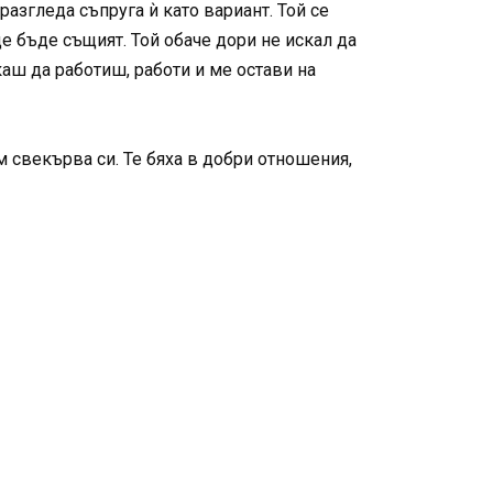
азгледа съпруга ѝ като вариант. Той се
ще бъде същият. Той обаче дори не искал да
каш да работиш, работи и ме остави на
 свекърва си. Те бяха в добри отношения,