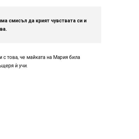
яма смисъл да крият чувствата си и
ва.
 с това, че майката на Мария била
ъщеря ѝ учи.