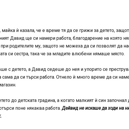
айка ѝ казала, че е време тя да се грижи за детето, защот
ният Давид ще си намери работа, благодарение на която ня
 при родителите му, защото не можеха да си позволят да н
та си сестра, така че за младите влюбени нямаше място.
е с детето, а Давид седеше до нея и упорито се преструва
а сама да си търси работа. Отнело ѝ много време да си наме
агазин.
тето до детската градина, а когато малкият ѝ син започнал
потърси поне някаква работа.
Дейвид не искаше да ходи на ни
.