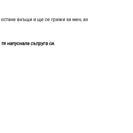
 остане вкъщи и ще се грижи за мен, аз
 тя напуснала съпруга си.