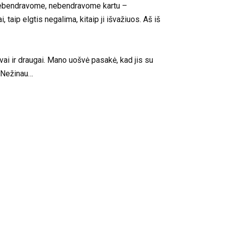
, nebendravome, nebendravome kartu –
aip elgtis negalima, kitaip ji išvažiuos. Aš iš
ai ir draugai. Mano uošvė pasakė, kad jis su
? Nežinau…