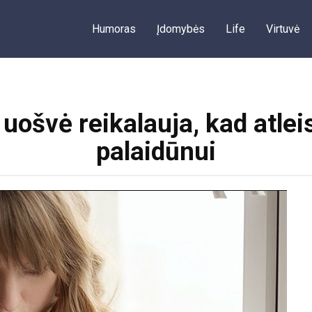
Humoras
Įdomybės
Life
Virtuvė
uošvė reikalauja, kad atlei
palaidūnui