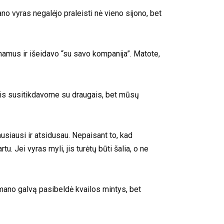
no vyras negalėjo praleisti nė vieno sijono, bet
 namus ir išeidavo “su savo kompanija”. Matote,
tais susitikdavome su draugais, bet mūsų
usiausi ir atsidusau. Nepaisant to, kad
tu. Jei vyras myli, jis turėtų būti šalia, o ne
 mano galvą pasibeldė kvailos mintys, bet