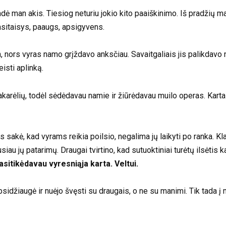
dė man akis. Tiesiog neturiu jokio kito paaiškinimo. Iš pradžių ma
pasitaisys, paaugs, apsigyvens.
, nors vyras namo grįždavo anksčiau. Savaitgaliais jis palikdavo
eisti aplinką.
akarėlių, todėl sėdėdavau namie ir žiūrėdavau muilo operas. Kar
sakė, kad vyrams reikia poilsio, negalima jų laikyti po ranka. Kla
au jų patarimų. Draugai tvirtino, kad sutuoktiniai turėtų ilsėtis kar
pasitikėdavau vyresniąja karta. Veltui.
sidžiaugė ir nuėjo švęsti su draugais, o ne su manimi. Tik tada į