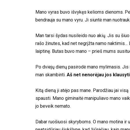
Mano vyras buvo išvykęs kelioms dienoms. Per t
bendrauja su mano vyru. Ji siuntė man nuotrauka
Man tarsi šydas nusileido nuo akių. Jis su šiu
rašo žinutes, kad net negrįžta namo naktimis… L
laiptinę. Butas buvo mano – prieš mums susitu
Po dviejų dienų pasirodė mano mylimasis. Jis 
man skambinti.
Aš net nenorėjau jos klausyti
Kitą dieną ji atėjo pas mane. Parodžiau jai visą
spausti. Mano giminaitė manipuliavo mano vaiku
jo beveik nemato.
Dabar ruošiuosi skyryboms. O mano motina ir uošv
neatsidūriau šiukšlyne, kad žiūrėčiau, kaip ma