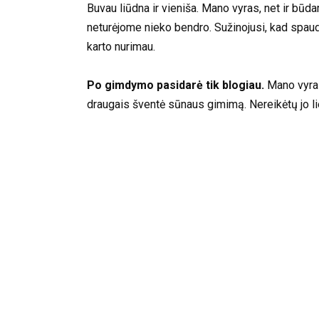
Buvau liūdna ir vieniša. Mano vyras, net ir b
neturėjome nieko bendro. Sužinojusi, kad spaudži
karto nurimau.
Po gimdymo pasidarė tik blogiau.
Mano vyras 
draugais šventė sūnaus gimimą. Nereikėtų jo lie