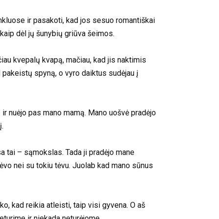
kluose ir pasakoti, kad jos sesuo romantiškai
 kaip dėl jų šunybių griūva šeimos.
iau kvepalų kvapą, mačiau, kad jis naktimis
d pakeistų spyną, o vyro daiktus sudėjau į
jį ir nuėjo pas mano mamą. Mano uošvė pradėjo
.
visa tai – sąmokslas. Tada ji pradėjo mane
tėvo nei su tokiu tėvu. Juolab kad mano sūnus
 kad reikia atleisti, taip visi gyvena. O aš
eturime ir niekada neturėjome.