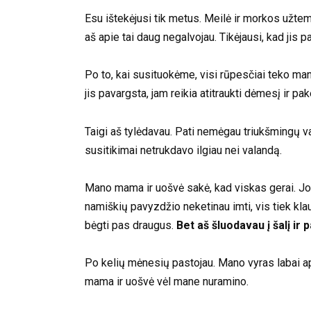
Esu ištekėjusi tik metus. Meilė ir morkos užtem
aš apie tai daug negalvojau. Tikėjausi, kad jis 
Po to, kai susituokėme, visi rūpesčiai teko man
jis pavargsta, jam reikia atitraukti dėmesį ir pak
Taigi aš tylėdavau. Pati nemėgau triukšmingų v
susitikimai netrukdavo ilgiau nei valandą.
Mano mama ir uošvė sakė, kad viskas gerai. Jos 
namiškių pavyzdžio neketinau imti, vis tiek klausi
bėgti pas draugus.
Bet aš šluodavau į šalį ir 
Po kelių mėnesių pastojau. Mano vyras labai ap
mama ir uošvė vėl mane nuramino.