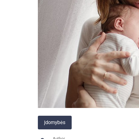
Įdomybės
Author