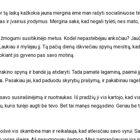
ą laiką kažkokia jauna mergina ėmė man rašyti socialiniuose tin
s ir įvairius įrodymus. Mergina sakė, kad negali tylėti, nes mato,
o žmogumi susitikinėjo metus. Kodėl nepastebėjau anksčiau? Jauč
aukiau ir mylėjau jį. Tą pačią dieną iškviečiau spynų meistrą, ka
okiant jis gyveno pas savo motiną.
rakino spyną ir bandė ją atidaryti. Tada pamatė lagaminą, paėmė 
s.
Pasakiau jai, kad paduodu skyrybų prašymą, ir pakabinau ragelį
 savo susirašinėjimą ir nuotraukas. Iš pradžių ji vis kartojo, kad 
, kuris turėjo augti be tėvo. Bet tai manęs negąsdino. Geriau be 
ė vis skambina man ir reikalauja, kad atleisčiau savo vyrui. Sako,
no vyras išeina. Aš nesugrioviau šeimos. Mes paprasčiausiai jos n