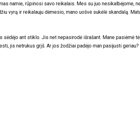
ūdamas namie, rūpinosi savo reikalais. Mes su juo nesikalbėjome
u vyrą ir reikalauju dėmesio, mano uošvė sukėlė skandalą. Matai, t
sėdėjo ant stiklo. Jis net nepasirodė išrašant. Mane pasiėmė tėv
sti, jis netrukus grįš. Ar jos žodžiai padėjo man pasijusti geriau