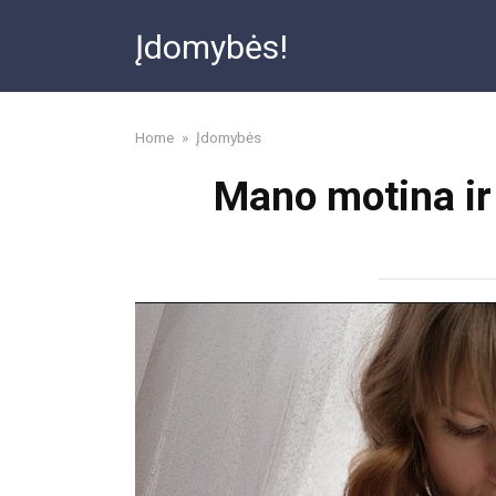
Skip
Įdomybės!
to
content
Home
»
Įdomybės
Mano motina ir 