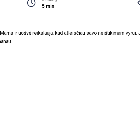
5 min
 Mama ir uošvė reikalauja, kad atleisčiau savo neištikimam vyrui. J
manau.