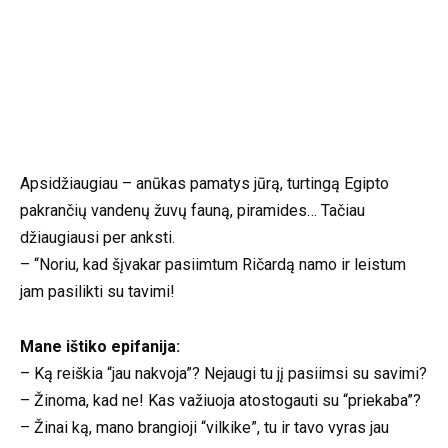
Apsidžiaugiau – anūkas pamatys jūrą, turtingą Egipto
pakrančių vandenų žuvų fauną, piramides… Tačiau
džiaugiausi per anksti.
– “Noriu, kad šįvakar pasiimtum Ričardą namo ir leistum
jam pasilikti su tavimi!
Mane ištiko epifanija:
– Ką reiškia “jau nakvoja”? Nejaugi tu jį pasiimsi su savimi?
– Žinoma, kad ne! Kas važiuoja atostogauti su “priekaba”?
– Žinai ką, mano brangioji “vilkike”, tu ir tavo vyras jau