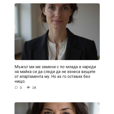
Мъжът ми ме замени с по-млада и нареди
на майка си да следи да не изнеса вещите
от апартамента му. Но аз го оставих без
нищо.
0
28