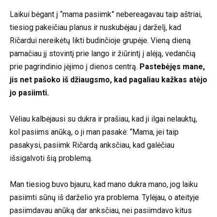
Laikui bėgant į “mama pasiimk” nebereagavau taip aštriai,
tiesiog pakeičiau planus ir nuskubėjau į darželį, kad
Ričardui nereikėtų likti budinčioje grupėje. Vieną dieną
pamačiau jį stovintį prie lango ir žiūrintį į alėją, vedančią
prie pagrindinio įėjimo į dienos centrą.
Pastebėjęs mane,
jis net pašoko iš džiaugsmo, kad pagaliau kažkas atėjo
jo pasiimti.
Vėliau kalbėjausi su dukra ir prašiau, kad ji ilgai nelauktų,
kol pasiims anūką, o ji man pasakė: “Mama, jei taip
pasakysi, pasiimk Ričardą anksčiau, kad galėčiau
išsigalvoti šią problemą.
Man tiesiog buvo bjauru, kad mano dukra mano, jog laiku
pasiimti sūnų iš darželio yra problema. Tylėjau, o ateityje
pasiimdavau anūką dar anksčiau, nei pasiimdavo kitus