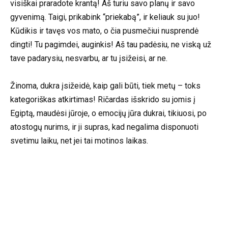
visiškai praradote krantą! Aš turiu savo planų ir savo
gyvenimą. Taigi, prikabink “priekabą”, ir keliauk su juo!
Kūdikis ir tavęs vos mato, o čia pusmečiui nusprendė
dingti! Tu pagimdei, auginkis! Aš tau padėsiu, ne viską už
tave padarysiu, nesvarbu, ar tu įsižeisi, ar ne.
Žinoma, dukra įsižeidė, kaip gali būti, tiek metų – toks
kategoriškas atkirtimas! Ričardas išskrido su jomis į
Egiptą, maudėsi jūroje, o emocijų jūra dukrai, tikiuosi, po
atostogų nurims, ir ji supras, kad negalima disponuoti
svetimu laiku, net jei tai motinos laikas.