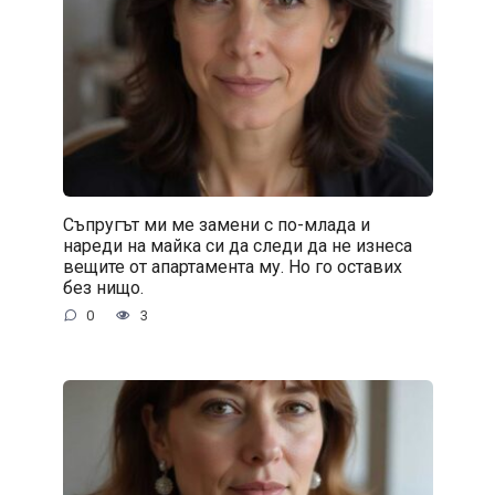
Съпругът ми ме замени с по-млада и
нареди на майка си да следи да не изнеса
вещите от апартамента му. Но го оставих
без нищо.
0
3