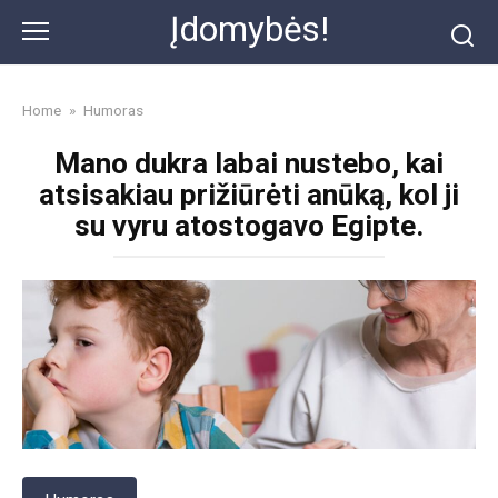
Skip
Įdomybės!
to
content
Home
»
Humoras
Mano dukra labai nustebo, kai
atsisakiau prižiūrėti anūką, kol ji
su vyru atostogavo Egipte.