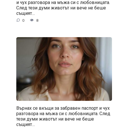
и чух разговора на мъжа си с любовницата.
След тези думи животът ни вече не беше
същият…
0
8
Върнах се вкъщи за забравен паспорт и чух
разговора на мъжа си с любовницата. След
тези думи животът ни вече не беше
същият…