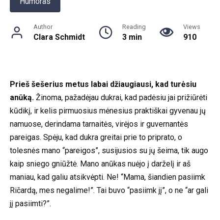
Humoras
Author
Reading
Views
Clara Schmidt
3 min
910
Prieš šešerius metus labai džiaugiausi, kad turėsiu
anūką.
Žinoma, pažadėjau dukrai, kad padėsiu jai prižiūrėti
kūdikį, ir kelis pirmuosius mėnesius praktiškai gyvenau jų
namuose, derindama tarnaitės, virėjos ir guvernantės
pareigas. Spėju, kad dukra greitai prie to priprato, o
tolesnės mano “pareigos”, susijusios su jų šeima, tik augo
kaip sniego gniūžtė. Mano anūkas nuėjo į darželį ir aš
maniau, kad galiu atsikvėpti. Ne! “Mama, šiandien pasiimk
Ričardą, mes negalime!”. Tai buvo “pasiimk jį”, o ne “ar gali
jį pasiimti?”.