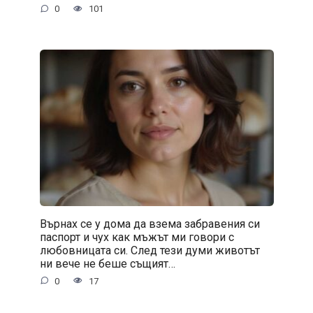
0
101
Върнах се у дома да взема забравения си
паспорт и чух как мъжът ми говори с
любовницата си. След тези думи животът
ни вече не беше същият…
0
17