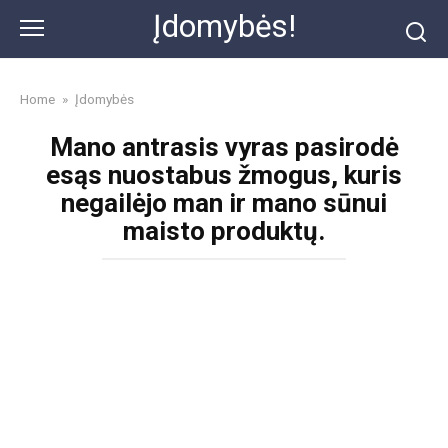
Skip
Įdomybės!
to
content
Home
»
Įdomybės
Mano antrasis vyras pasirodė
esąs nuostabus žmogus, kuris
negailėjo man ir mano sūnui
maisto produktų.