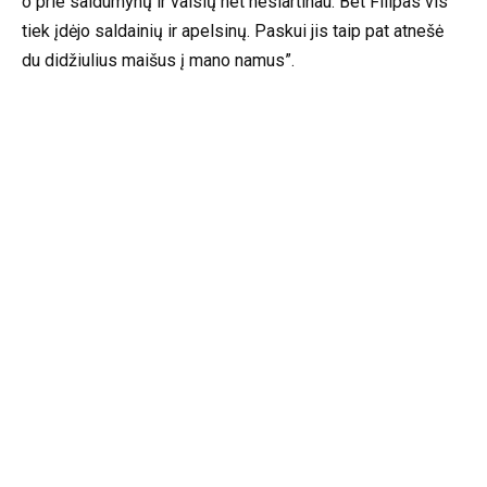
o prie saldumynų ir vaisių net nesiartinau. Bet Filipas vis
tiek įdėjo saldainių ir apelsinų. Paskui jis taip pat atnešė
du didžiulius maišus į mano namus”.