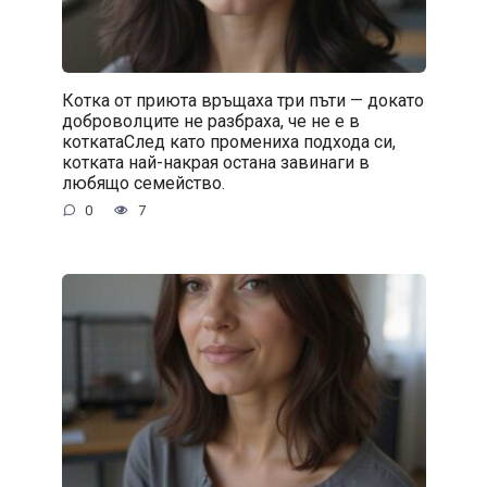
Котка от приюта връщаха три пъти — докато
доброволците не разбраха, че не е в
коткатаСлед като промениха подхода си,
котката най-накрая остана завинаги в
любящо семейство.
0
7