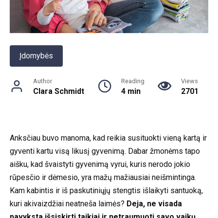
Įdomybės
Author
Reading
Views
Clara Schmidt
4 min
2701
Anksčiau buvo manoma, kad reikia susituokti vieną kartą ir
gyventi kartu visą likusį gyvenimą. Dabar žmonėms tapo
aišku, kad švaistyti gyvenimą vyrui, kuris nerodo jokio
rūpesčio ir dėmesio, yra mažų mažiausiai neišmintinga.
Kam kabintis ir iš paskutiniųjų stengtis išlaikyti santuoką,
kuri akivaizdžiai neatneša laimės?
Deja, ne visada
pavyksta išsiskirti taikiai ir netraumuoti savo vaikų.