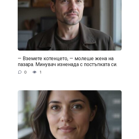
— Вземете котенцето, — молеше жена на
пазара. Минувач изненада с постъпката си.
0
1