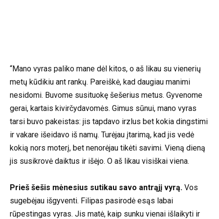
“Mano vyras paliko mane dėl kitos, o aš likau su vienerių
metų kūdikiu ant rankų. Pareiškė, kad daugiau manimi
nesidomi. Buvome susituokę šešerius metus. Gyvenome
gerai, kartais kivirčydavomės. Gimus sūnui, mano vyras
tarsi buvo pakeistas: jis tapdavo irzlus bet kokia dingstimi
ir vakare išeidavo iš namų. Turėjau įtarimą, kad jis vedė
kokią nors moterį, bet nenorėjau tikėti savimi. Vieną dieną
jis susikrovė daiktus ir išėjo. O aš likau visiškai viena.
Prieš šešis mėnesius sutikau savo antrąjį vyrą.
Vos
sugebėjau išgyventi. Filipas pasirodė esąs labai
rūpestingas vyras. Jis matė, kaip sunku vienai išlaikyti ir