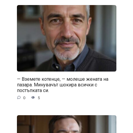
— Вземете котенце, — молеше жената на
пазара. Минувачът шокира всички с
постъпката си.
0
5