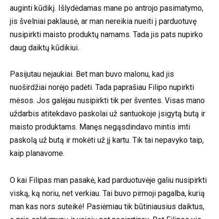
auginti kūdikį. Išlydėdamas mane po antrojo pasimatymo,
jis švelniai paklausė, ar man nereikia nueiti į parduotuvę
nusipirkti maisto produktų namams. Tada jis pats nupirko
daug daiktų kūdikiui.
Pasijutau nejaukiai. Bet man buvo malonu, kad jis
nuoširdžiai norėjo padėti. Tada paprašiau Filipo nupirkti
mėsos. Jos galėjau nusipirkti tik per šventes. Visas mano
uždarbis atitekdavo paskolai už santuokoje įsigytą butą ir
maisto produktams. Manęs negąsdindavo mintis imti
paskolą už butą ir mokėti už jį kartu. Tik tai nepavyko taip,
kaip planavome.
O kai Filipas man pasakė, kad parduotuvėje galiu nusipirkti
viską, ką noriu, net verkiau. Tai buvo pirmoji pagalba, kurią
man kas nors suteikė! Pasiėmiau tik būtiniausius daiktus,