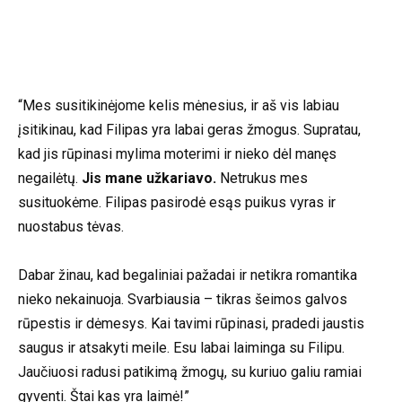
“Mes susitikinėjome kelis mėnesius, ir aš vis labiau
įsitikinau, kad Filipas yra labai geras žmogus. Supratau,
kad jis rūpinasi mylima moterimi ir nieko dėl manęs
negailėtų.
Jis mane užkariavo.
Netrukus mes
susituokėme. Filipas pasirodė esąs puikus vyras ir
nuostabus tėvas.
Dabar žinau, kad begaliniai pažadai ir netikra romantika
nieko nekainuoja. Svarbiausia – tikras šeimos galvos
rūpestis ir dėmesys. Kai tavimi rūpinasi, pradedi jaustis
saugus ir atsakyti meile. Esu labai laiminga su Filipu.
Jaučiuosi radusi patikimą žmogų, su kuriuo galiu ramiai
gyventi. Štai kas yra laimė!”