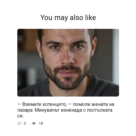
You may also like
— Вземете котенцето, — помоли жената на
пазара. Минувачът изненада с постъпката
си.
0
18