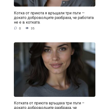
Котка от приюта я връщали три пъти —
докато доброволците разбраха, че работата
не е в котката.
0
35
Котката от приюта връщаха три пъти –
докато доброволците разбраха, че