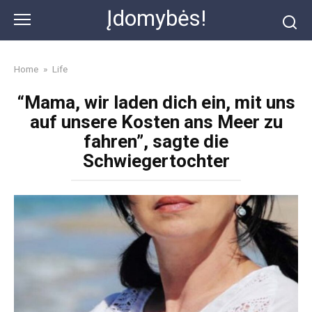
Skip
Įdomybės!
to
content
Home
»
Life
“Mama, wir laden dich ein, mit uns
auf unsere Kosten ans Meer zu
fahren”, sagte die
Schwiegertochter