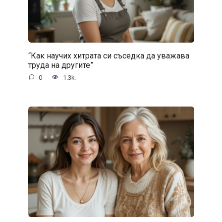
“Как научих хитрата си съседка да уважава
труда на другите”
0
1.3k.