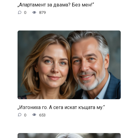
„Апартамент за двама? Без мен!“
0
879
„Изгониха го. А сега искат къщата му.“
0
653