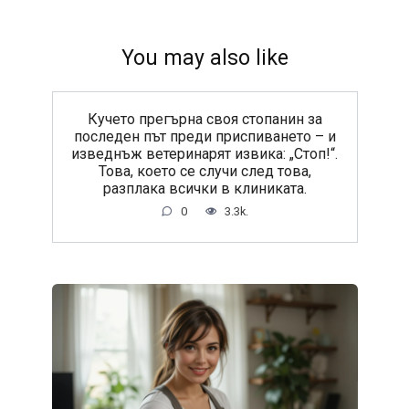
You may also like
Кучето прегърна своя стопанин за
последен път преди приспиването – и
изведнъж ветеринарят извика: „Стоп!“.
Това, което се случи след това,
разплака всички в клиниката.
0
3.3k.