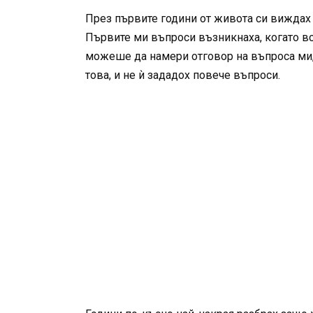
През първите години от живота си виждах 
Първите ми въпроси възникнаха, когато вси
можеше да намери отговор на въпроса ми, з
това, и не ѝ зададох повече въпроси.