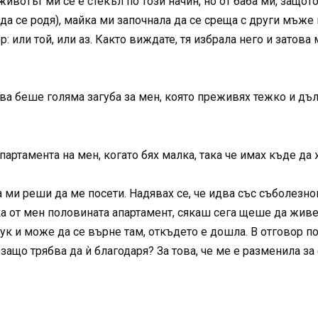
ивотът ми се е стекъл по този начин, но от баба ми, защото
 да се родя), майка ми започнала да се среща с други мъже 
р: или той, или аз. Както виждате, тя избрала него и затова
Това беше голяма загуба за мен, която преживях тежко и дъ
артамента на мен, когато бях малка, така че имах къде да
а ми реши да ме посети. Надявах се, че идва със съболезно
ка от мен половината апартамент, сякаш сега щеше да живее
тук и може да се върне там, откъдето е дошла. В отговор по
защо трябва да ѝ благодаря? За това, че ме е разменила з