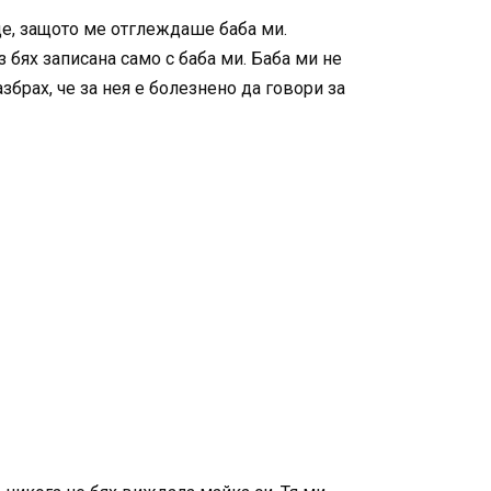
де, защото ме отглеждаше баба ми.
 бях записана само с баба ми. Баба ми не
брах, че за нея е болезнено да говори за