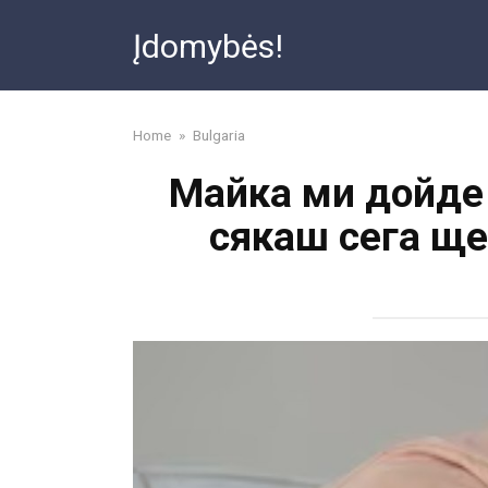
Skip
Įdomybės!
to
content
Home
»
Bulgaria
Майка ми дойде 
сякаш сега ще