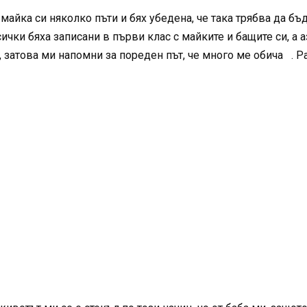
майка си няколко пъти и бях убедена, че така трябва да бъ
чки бяха записани в първи клас с майките и бащите си, а аз
атова ми напомни за пореден път, че много ме обича . Раз