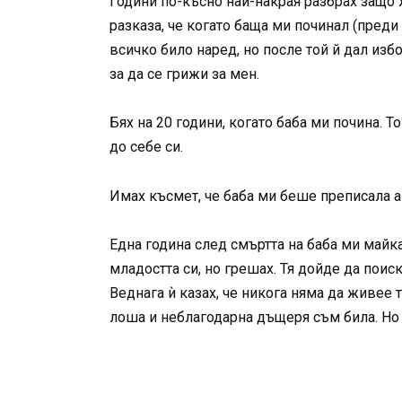
Години по-късно най-накрая разбрах защо ж
разказа, че когато баща ми починал (преди
всичко било наред, но после той й дал избо
за да се грижи за мен.
Бях на 20 години, когато баба ми почина. 
до себе си.
Имах късмет, че баба ми беше преписала ап
Една година след смъртта на баба ми майк
младостта си, но грешах. Тя дойде да поис
Веднага ѝ казах, че никога няма да живее 
лоша и неблагодарна дъщеря съм била. Но 