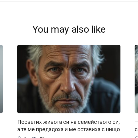
You may also like
Посветих живота си на семейството си,
—
а те ме предадоха и ме оставиха с нищо
с