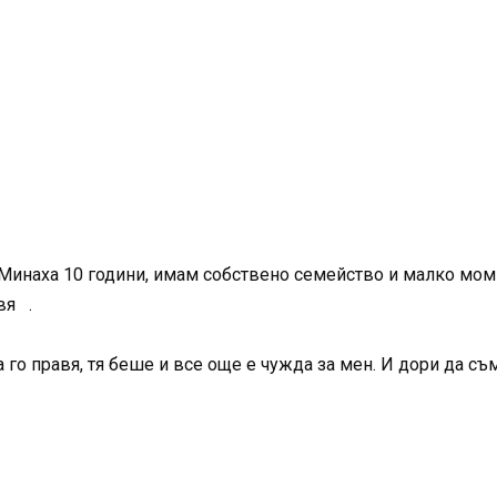
 Минаха 10 години, имам собствено семейство и малко момич
вя .
го правя, тя беше и все още е чужда за мен. И дори да съ