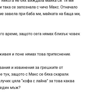
 никога не бях виждала майка си. Тя ми
и така се запознала с чичо Макс. Отначало
 ме завела при баба ми, майката на баща ми,
лго време, защото сега нямах близък човек
 живея и поне нямах това притеснение.
вания и извинения за грешките от
 тук, защото с Макс се бяха скарали.
лучих цяла “кофа с лайна” за това каква
а един мъж?