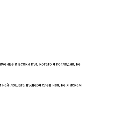
енце и всеки път, когато я погледна, не
м най-лошата дъщеря след нея, не я искам