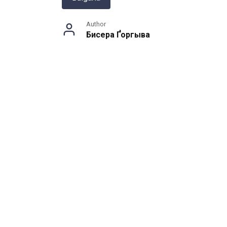
Author
Бисера Ґоргыва