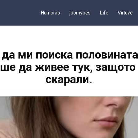
Humoras
Įdomybės
Life
Virtuvė
да ми поиска половината
ше да живее тук, защото 
скарали.