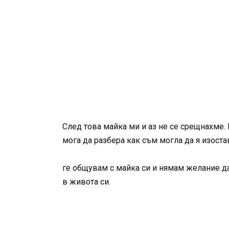
След това майка ми и аз не се срещнахме.
мога да разбера как съм могла да я изоста
ге общувам с майка си и нямам желание да 
в живота си.