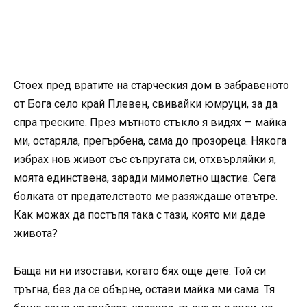
Стоех пред вратите на старческия дом в забравеното
от Бога село край Плевен, свивайки юмруци, за да
спра треските. През мътното стъкло я видях — майка
ми, остаряла, прегърбена, сама до прозореца. Някога
избрах нов живот със съпругата си, отхвърляйки я,
моята единствена, заради мимолетно щастие. Сега
болката от предателството ме разяждаше отвътре.
Как можах да постъпя така с тази, която ми даде
живота?
Баща ни ни изостави, когато бях още дете. Той си
тръгна, без да се обърне, остави майка ми сама. Тя