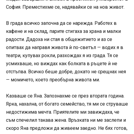
София. Преместихме се, надявайки се на нов живот.
В града всичко започна да се нарежда. Работех в
кафене и на склад, парите стигаха за храна и малки
радости. Дадоха ни стая в общежитието и аз се
опитвах да направя живота ѝ по-светъл — водих я в
театри, купувах рокли, разхождах я из града. Тя се
усмихваше, но виждах как болката в ръцете ѝ не
отстъпва. Всичко беше добре, докато не срещнах нея
— момичето, което преобърна живота ми.
Казваше се Яна. Запознахме се през втората година.
Ярка, нахална, от богато семейство, тя ми се струваше
недостижима мечта. Приятелите ми завиждаха, че
съм спечелил такава жена. Връзката ни ме заслепи и
скоро Яна предложи да живеем заедно. Не бях готов,