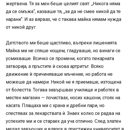
жертвена. Тя за мен беше целият свят. „Никога няма
да се омъжа“, казваше тя, „за да не смее никой да те
нарани“. И аз вярвах, че с такава майка нямам нужда
от никой друг.
Детството ми беше щастливо, въпреки лишенията.
Майка ми не спяше нощем, гладуваше, но винаги се
усмихваше. Всичко се промени, когато пекарната
затворија, а пръстите ѝ скова артритът. Всяко
движение ѝ причиняваше мъчение, но работа не
можеше да намери. Никой не я приемаше, изтощена
от болестта. Тогава завършвах училище и работех в
местен магазин — почиствах, носих кашони, стоях на
касата. Плащаха ми с храна и дребни пари, но
спестявах за лекарствата ѝ. Знаех колко се радва на
успехите ми и се стараех да уча отлично. След златен
медал завърших и влязох в престижен университет в