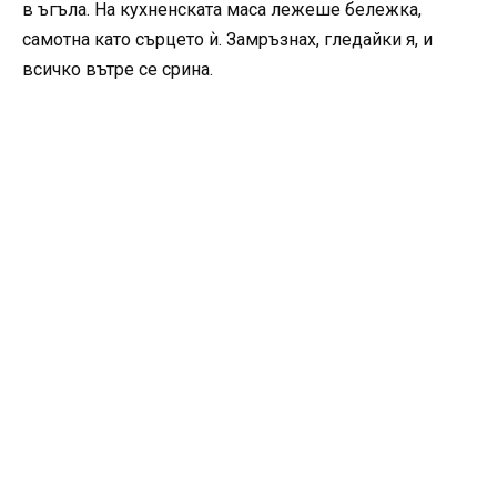
в ъгъла. На кухненската маса лежеше бележка,
самотна като сърцето ѝ. Замръзнах, гледайки я, и
всичко вътре се срина.