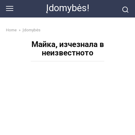
Skip
Įdomybės!
to
content
Home
»
Įdomybės
Майка, изчезнала в
неизвестното