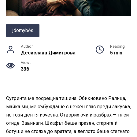
Įdomybės
Author
Reading
Десислава Димитрова
5 min
Views
336
Сутринта ме посрещна тишина. Обикновено Ралица,
майка ми, ме събуждаше с нежен глас преди закуска,
но този ден тя изчезна. Отворих очи и разбрах — тя си
отиде. Завинаги. Шкафът беше празен, старите ѝ
ботуши не стояха до вратата, а леглото беше стегнато