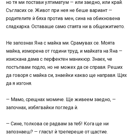
но тя ми постави ултиматум — или заедно, или край.
Съгласих се. Живот при нея не беше вариант —
родителите ѝ бяха против мен, сина на обикновена
сладкарка. Оставаше само стаята ни в общежитието.
Не запознах Яна с майка ми. Срамувах се. Моята
майка, изморена от години труд, и майката на Яна —
изискана дама с перфектен маникюр. Знаех, че
постъпвам подло, но не можех да се справя. Реших
да говоря с майка си, знаейки какво ще направя. Щях
да я изгоня.
— Мамо, срещнах момиче. Ще живеем заедно, —
започнах, избягвайки погледа ѝ.
— Сине, толкова се радвам за теб! Кога ще ни
запознаеш? — гласът ѝ трепереше от щастие.