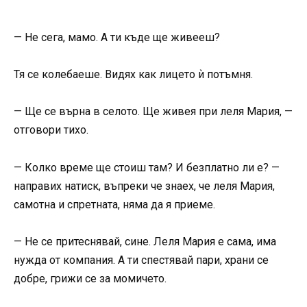
— Не сега, мамо. А ти къде ще живееш?
Тя се колебаеше. Видях как лицето ѝ потъмня.
— Ще се върна в селото. Ще живея при леля Мария, —
отговори тихо.
— Колко време ще стоиш там? И безплатно ли е? —
направих натиск, въпреки че знаех, че леля Мария,
самотна и спретната, няма да я приеме.
— Не се притеснявай, сине. Леля Мария е сама, има
нужда от компания. А ти спестявай пари, храни се
добре, грижи се за момичето.