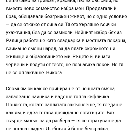
беше само на трийсет, красива, пълна със сили, но
вместо ново семейство избра мен. Предлагали ѝ
брак, обещавали безгрижен живот, но с едно условие
— да се откаже от сина си. Тя отхвърляше всички
ухажвания, без да се замисли. Нейният избор бях аз.
Ралица работеше като сладкарка в местната пекарна,
взимаше смени наред, за да плати скромното ни
жилище и образованието ми. Ръцете ѝ, винаги
червени и подути от тесто, не познаваха покой. Но тя
не се оплакваше. Никога.
Спомням си как се прибираше от нощната смяна,
запалваше чайника и вадеше топла кифличка.
Понякога, когато заплатата закъснееше, тя гледаше
как ям, и едва тогава дояждаше остатъците. Бях
твърде малък, за да разбера — тя се страхуваше да
не остана гладен. Любовта ѝ беше безкрайна,