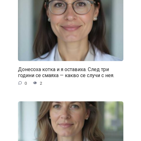
Донесоха котка и я оставиха. След три
години се смаяха — какво се случи с нея.
0
2