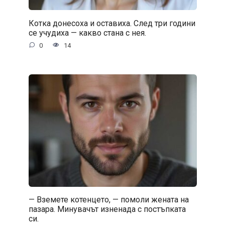
Котка донесоха и оставиха. След три години
се учудиха — какво стана с нея.
0
14
— Вземете котенцето, — помоли жената на
пазара. Минувачът изненада с постъпката
си.