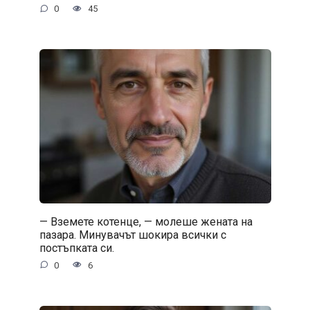
0
45
— Вземете котенце, — молеше жената на
пазара. Минувачът шокира всички с
постъпката си.
0
6