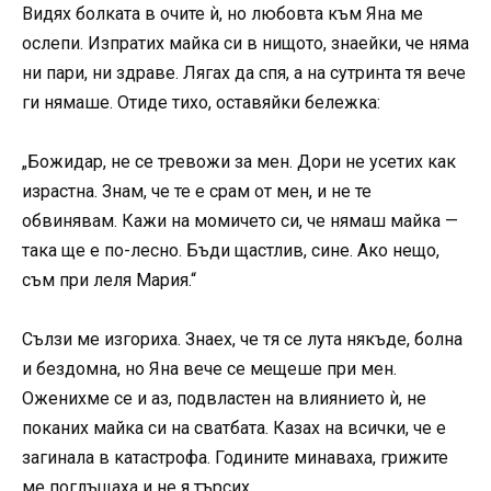
Видях болката в очите ѝ, но любовта към Яна ме
ослепи. Изпратих майка си в нищото, знаейки, че няма
ни пари, ни здраве. Лягах да спя, а на сутринта тя вече
ги нямаше. Отиде тихо, оставяйки бележка:
„Божидар, не се тревожи за мен. Дори не усетих как
израстна. Знам, че те е срам от мен, и не те
обвинявам. Кажи на момичето си, че нямаш майка —
така ще е по-лесно. Бъди щастлив, сине. Ако нещо,
съм при леля Мария.“
Сълзи ме изгориха. Знаех, че тя се лута някъде, болна
и бездомна, но Яна вече се мещеше при мен.
Оженихме се и аз, подвластен на влиянието ѝ, не
поканих майка си на сватбата. Казах на всички, че е
загинала в катастрофа. Годините минаваха, грижите
ме поглъщаха и не я търсих.