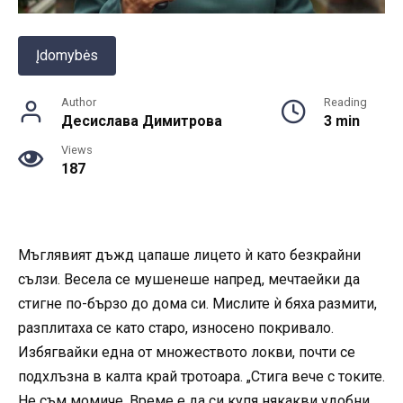
Įdomybės
Author
Reading
Десислава Димитрова
3 min
Views
187
Мъглявият дъжд цапаше лицето ѝ като безкрайни
сълзи. Весела се мушенеше напред, мечтаейки да
стигне по-бързо до дома си. Мислите ѝ бяха размити,
разплитаха се като старо, износено покривало.
Избягвайки една от множеството локви, почти се
подхлъзна в калта край тротоара. „Стига вече с токите.
Не съм момиче. Време е да си купя някакви удобни