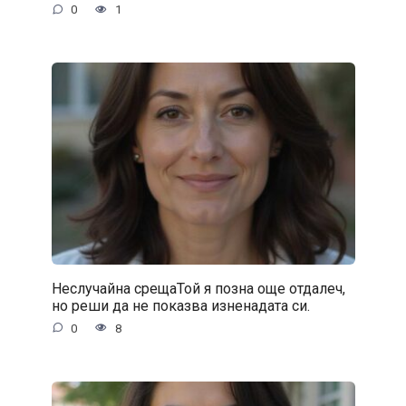
0
1
Неслучайна срещаТой я позна още отдалеч,
но реши да не показва изненадата си.
0
8