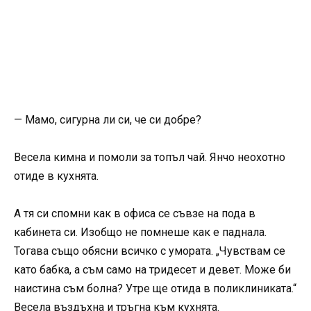
— Мамо, сигурна ли си, че си добре?
Весела кимна и помоли за топъл чай. Янчо неохотно
отиде в кухнята.
А тя си спомни как в офиса се съвзе на пода в
кабинета си. Изобщо не помнеше как е паднала.
Тогава също обясни всичко с умората. „Чувствам се
като бабка, а съм само на тридесет и девет. Може би
наистина съм болна? Утре ще отида в поликлиниката.“
Весела въздъхна и тръгна към кухнята.