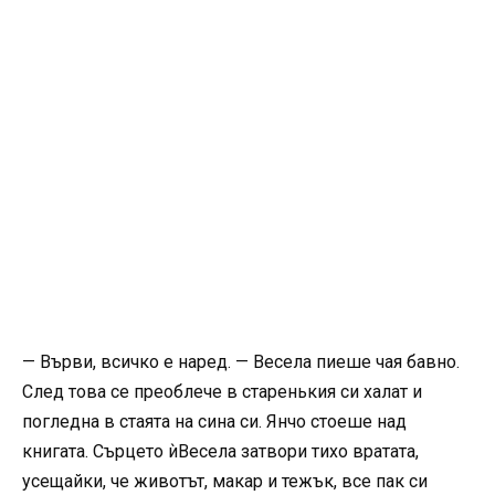
— Върви, всичко е наред. — Весела пиеше чая бавно.
След това се преоблече в старенькия си халат и
погледна в стаята на сина си. Янчо стоеше над
книгата. Сърцето ѝВесела затвори тихо вратата,
усещайки, че животът, макар и тежък, все пак си