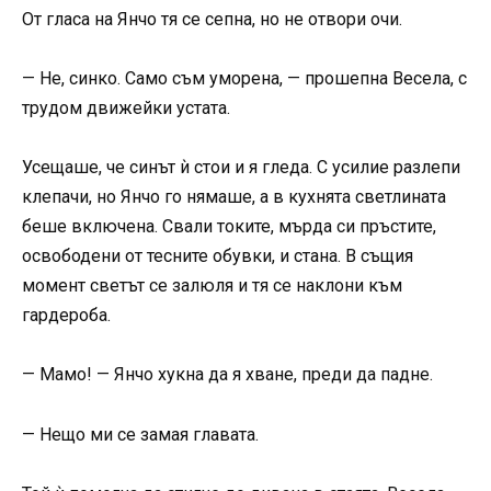
От гласа на Янчо тя се сепна, но не отвори очи.
— Не, синко. Само съм уморена, — прошепна Весела, с
трудом движейки устата.
Усещаше, че синът ѝ стои и я гледа. С усилие разлепи
клепачи, но Янчо го нямаше, а в кухнята светлината
беше включена. Свали токите, мърда си пръстите,
освободени от тесните обувки, и стана. В същия
момент светът се залюля и тя се наклони към
гардероба.
— Мамо! — Янчо хукна да я хване, преди да падне.
— Нещо ми се замая главата.