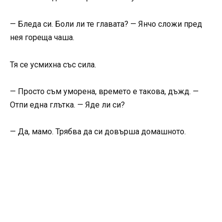
— Бледа си. Боли ли те главата? — Янчо сложи пред
нея гореща чаша.
Тя се усмихна със сила.
— Просто съм уморена, времето е такова, дъжд. —
Отпи една глътка. — Яде ли си?
— Да, мамо. Трябва да си довърша домашното.