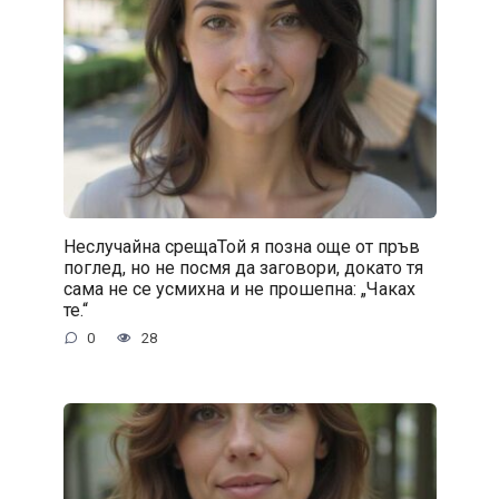
Неслучайна срещаТой я позна още от пръв
поглед, но не посмя да заговори, докато тя
сама не се усмихна и не прошепна: „Чаках
те.“
0
28