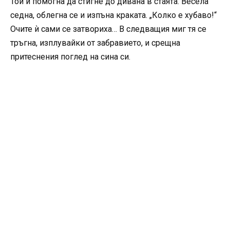
Той ѝ помогна да стигне до дивана в стаята. Весела
седна, облегна се и изпъна краката. „Колко е хубаво!“
Очите ѝ сами се затвориха… В следващия миг тя се
тръгна, изплувайки от забравието, и срещна
притеснения поглед на сина си.