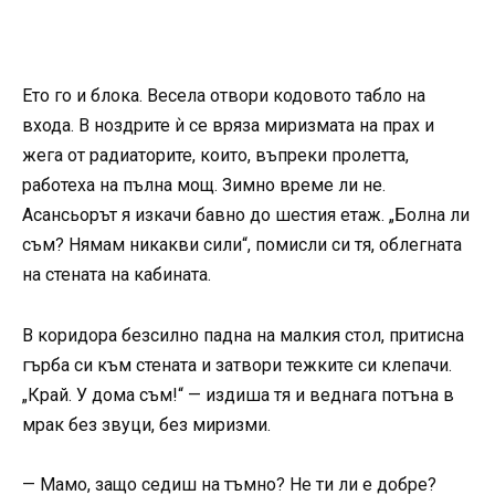
Ето го и блока. Весела отвори кодовото табло на
входа. В ноздрите ѝ се вряза миризмата на прах и
жега от радиаторите, които, въпреки пролетта,
работеха на пълна мощ. Зимно време ли не.
Асансьорът я изкачи бавно до шестия етаж. „Болна ли
съм? Нямам никакви сили“, помисли си тя, облегната
на стената на кабината.
В коридора безсилно падна на малкия стол, притисна
гърба си към стената и затвори тежките си клепачи.
„Край. У дома съм!“ — издиша тя и веднага потъна в
мрак без звуци, без миризми.
— Мамо, защо седиш на тъмно? Не ти ли е добре?