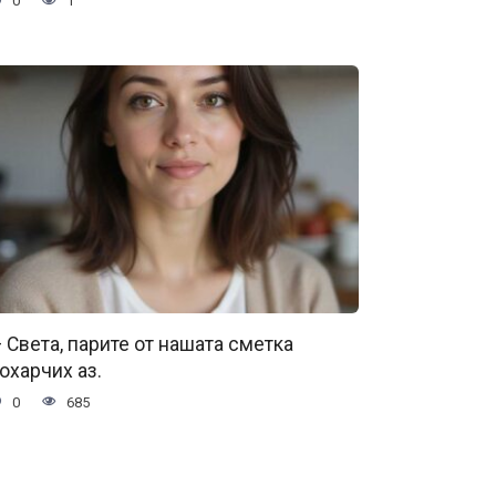
0
1
 Света, парите от нашата сметка
охарчих аз.
0
685