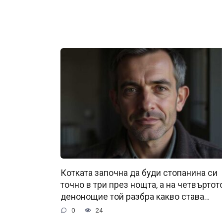
Котката започна да буди стопанина си
точно в три през нощта, а на четвъртот
денонощие той разбра какво става…
0
24