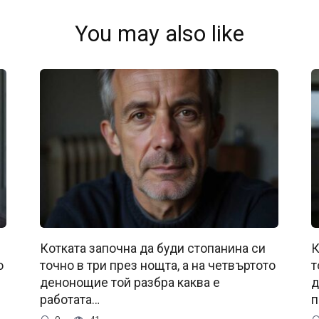
You may also like
Котката започна да буди стопанина си
К
о
точно в три през нощта, а на четвъртото
т
денонощие той разбра каква е
д
работата…
п