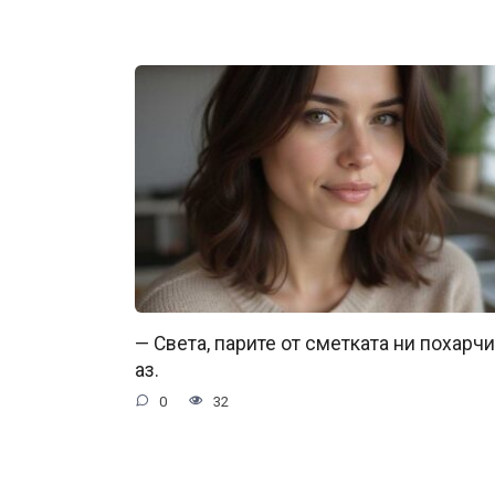
— Света, парите от сметката ни похарч
аз.
0
32