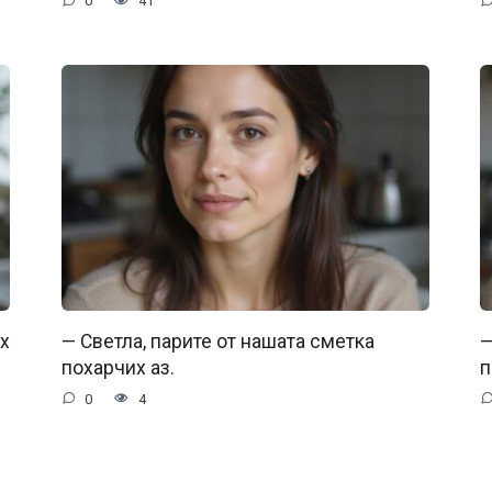
0
41
их
— Светла, парите от нашата сметка
—
похарчих аз.
п
0
4