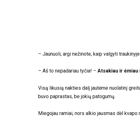
– Jaunuoli, argi nežinote, kaip valgyti traukinyj
– Aš to nepadariau tyčia! –
Atsakiau ir ėmiau 
Visą likusią nakties dalį jautėme nuolatinį gre
buvo paprastas, be jokių patogumų.
Miegojau ramiai, nors alkio jausmas dėl kvapo