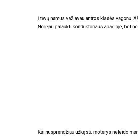
Į tėvų namus važiavau antros klasės vagonu. Aš
Norėjau palaukti konduktoriaus apačioje, bet net i
Kai nusprendžiau užkąsti, moterys neleido manęs