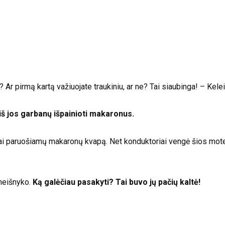
e? Ar pirmą kartą važiuojate traukiniu, ar ne? Tai siaubinga! – Kele
iš jos garbanų išpainioti makaronus.
itai paruošiamų makaronų kvapą. Net konduktoriai vengė šios moter
 neišnyko.
Ką galėčiau pasakyti? Tai buvo jų pačių kaltė!