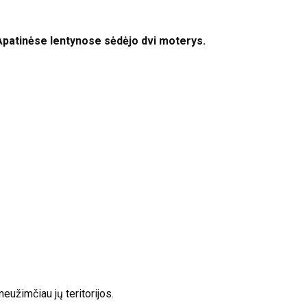
Apatinėse lentynose sėdėjo dvi moterys.
eužimčiau jų teritorijos.