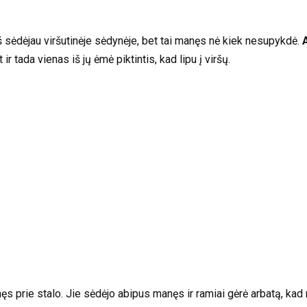
 sėdėjau viršutinėje sėdynėje, bet tai manęs nė kiek nesupykdė.
r tada vienas iš jų ėmė piktintis, kad lipu į viršų.
 prie stalo. Jie sėdėjo abipus manęs ir ramiai gėrė arbatą, kad n