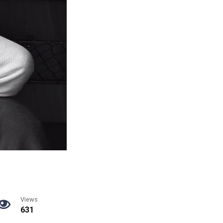
Views
631