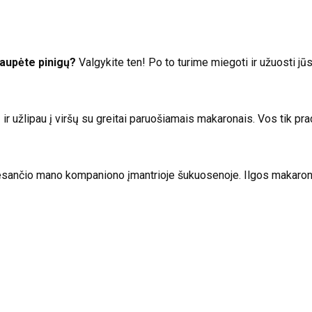
aupėte pinigų?
Valgykite ten! Po to turime miegoti ir užuosti jū
ą ir užlipau į viršų su greitai paruošiamais makaronais. Vos tik pra
esančio mano kompaniono įmantrioje šukuosenoje. Ilgos makaronų 