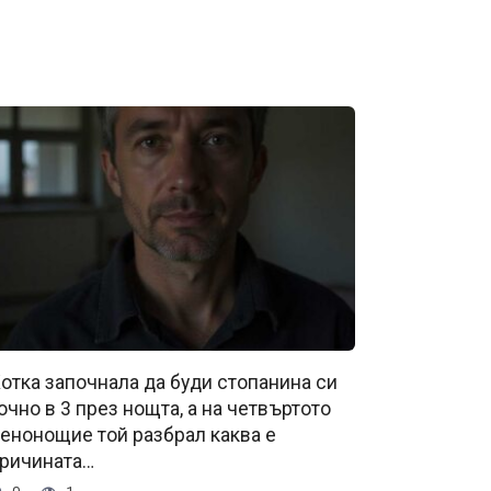
отка започнала да буди стопанина си
очно в 3 през нощта, а на четвъртото
енонощие той разбрал каква е
ричината…