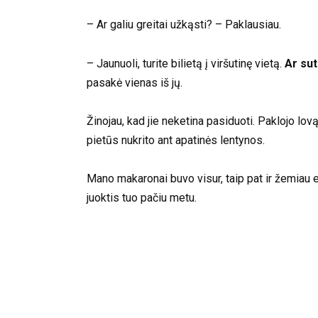
– Ar galiu greitai užkąsti? – Paklausiau.
– Jaunuoli, turite bilietą į viršutinę vietą.
Ar sut
pasakė vienas iš jų.
Žinojau, kad jie neketina pasiduoti. Paklojo lov
pietūs nukrito ant apatinės lentynos.
Mano makaronai buvo visur, taip pat ir žemiau 
juoktis tuo pačiu metu.