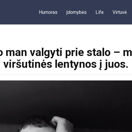
Humoras
Įdomybės
Life
Virtuvė
o man valgyti prie stalo – 
viršutinės lentynos į juos.