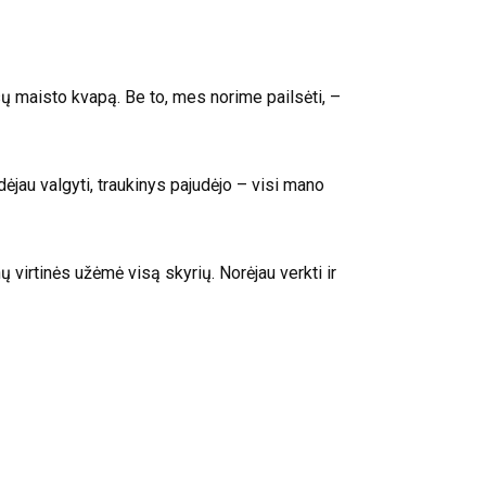
sų maisto kvapą. Be to, mes norime pailsėti, –
dėjau valgyti, traukinys pajudėjo – visi mano
virtinės užėmė visą skyrių. Norėjau verkti ir