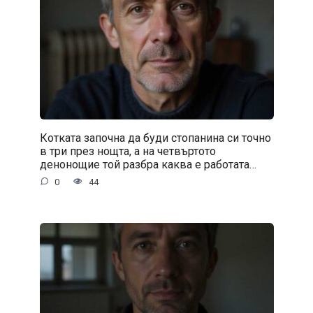
Котката започна да буди стопанина си точно
в три през нощта, а на четвъртото
денонощие той разбра каква е работата…
0
44