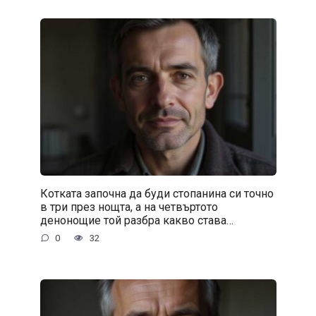
Котката започна да буди стопанина си точно
в три през нощта, а на четвъртото
денонощие той разбра какво става…
0
32