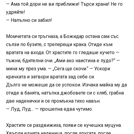
— Ама той дори не ви приближи! Търси храна! Не го
удряйте!
— Напълно си забил!
Момчетата си тръгнаха, а Божидар остана сам със
сълзи по бузите, с треперещи крака. Отиде към
вратата на входа. От храстите го гледаше кучето —
тъжни, бдителни очи. „Ами ако наистина е лудо?“ —
мина му през ума. — „Сега ще скочи.“ — Ускори
крачката и затвори вратата зад себе си.
Дълго не можеше да се успокои. Изчака майка му да
отиде в банята, натъпка джобовете си с хляб, грабна
две наденички и се промъкна тихо навън.
— Луд, Луд… — прошепна едва чутимо.
Храстите се раздвижиха, появи се кучешка муцуна.
Хвърли едната наденица, после другата, после