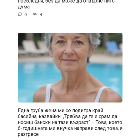
пребледня, без да може да отвърне нито
дума.
0
4
Една груба жена ми се подигра край
басейна, казвайки: „Трябва да те е срам да
носиш бански на тази възраст“ – Това, което
6-годишната ми внучка направи след това, я
разтресе.