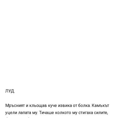
ЛУД.
Мръсният и кльощав куче извика от болка. Камъкът
уцели лапата му. Тичаше колкото му стигаха силите,