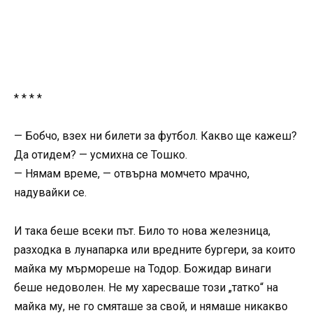
* * * *
— Бобчо, взех ни билети за футбол. Какво ще кажеш?
Да отидем? — усмихна се Тошко.
— Нямам време, — отвърна момчето мрачно,
надувайки се.
И така беше всеки път. Било то нова железница,
разходка в лунапарка или вредните бургери, за които
майка му мърмореше на Тодор. Божидар винаги
беше недоволен. Не му харесваше този „татко“ на
майка му, не го смяташе за свой, и нямаше никакво