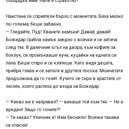
площадка има! Нали е страхотно?
Наистина се сприятели бързо с момчетата. Бяха малко
по-големи, беше забавно.
— Гледайте, Луд! Хванете камъни! Давай, давай!
Божидар грабна камък заедно с всички и се затича
след тях. В далечния ъгъл на двора, към кофите за
боклук, се промъкваше куче, куцайки на едната си
лапа. Беше старо и се клатеше. Като видя децата,
прибра глава и се запъти в другата посока. Момчетата
продължиха да го гонят. Кучето се скри в храстите от
люляк, които растеха до входа на Божидар.
— Какво ви е направил? — викаше той към тях. — Не е
вреден! Защо го гоните?!
— Ти какво? Уличник е! Има беснило! Всички такива
са опасни!