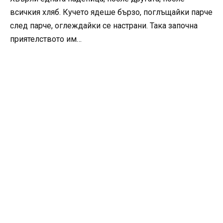
всичкия хляб. Кучето ядеше бързо, поглъщайки парче
след парче, оглеждайки се настрани. Така започна
приятелството им…