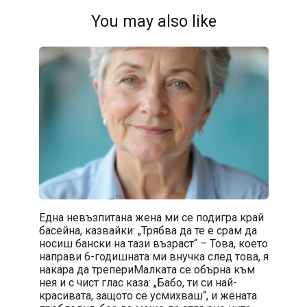
You may also like
Една невъзпитана жена ми се подигра край
басейна, казвайки: „Трябва да те е срам да
носиш бански на тази възраст“ – Това, което
направи 6-годишната ми внучка след това, я
накара да трепериМалката се обърна към
нея и с чист глас каза: „Бабо, ти си най-
красивата, защото се усмихваш“, и жената