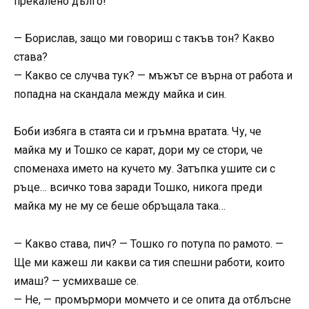
прекалено дълго!
— Борислав, защо ми говориш с такъв тон? Какво
става?
— Какво се случва тук? — мъжът се върна от работа и
попадна на скандала между майка и син.
Боби избяга в стаята си и гръмна вратата. Чу, че
майка му и Тошко се карат, дори му се стори, че
споменаха името на кучето му. Затъпка ушите си с
ръце… всичко това заради Тошко, никога преди
майка му не му се беше обръщала така…
— Какво става, пич? — Тошко го потупа по рамото. —
Ще ми кажеш ли какви са тия спешни работи, които
имаш? — усмихваше се.
— Не, — промърмори момчето и се опита да отблъсне