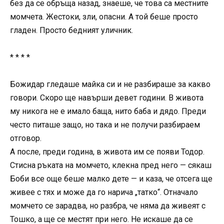
без да се обръща назад, знаеше, че това са местните
момчета. Жестоки, зли, опасни. А той беше просто
гладен. Просто бедният уличник.
* * * *
Божидар гледаше майка си и не разбираше за какво
говори. Скоро ще навърши девет години. В живота
му никога не е имало баща, нито баба и дядо. Преди
често питаше защо, но така и не получи разбираем
отговор.
А после, преди година, в живота им се появи Тодор.
Стисна ръката на момчето, клекна пред него — сякаш
Боби все още беше малко дете — и каза, че отсега ще
живее с тях и може да го нарича „татко“. Отначало
момчето се зарадва, но разбра, че няма да живеят с
Тошко, а ще се местят при него. Не искаше да се