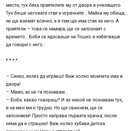
мести, тук бяха приятелите му от двора и училището.
Тук беше неговата стая и играчките… Майка му обеща,
че ще вземат всичко, а и там ще има стая за него. А
приятели — това се намира, ще се запознаят с
времето… Боби се ядосваше на Тошко и избягваше
да говори с него…
* * * *
— Синко, излез да играеш! Виж колко момчета има в
двора!
— Мамо, аз не ги познавам…
— Боби, какво говориш? И аз никой не познавам тук,
и на мен ми е трудно. Но ще свикнем, ще се
запознаем! Просто направи първата крачка, после
няма да е страшно! Виж колко хубава детска