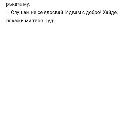
ръката му.
— Слушай, не се ядосвай. Идвам с добро! Хайде,
покажи ми твоя Луд!