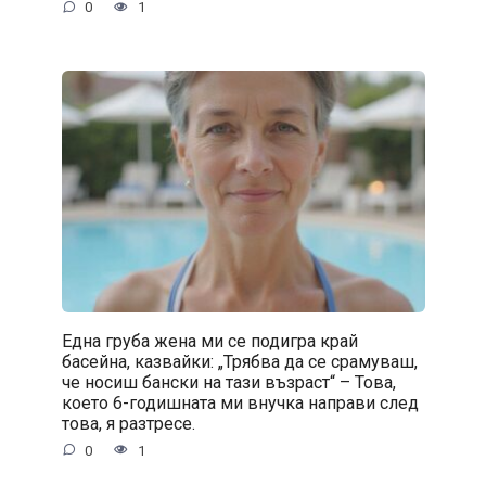
0
1
Една груба жена ми се подигра край
басейна, казвайки: „Трябва да се срамуваш,
че носиш бански на тази възраст“ – Това,
което 6-годишната ми внучка направи след
това, я разтресе.
0
1