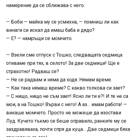
намерение да се сближава с него.
— Боби — майка му се усмихна, — помниш ли как
винаги си искал да имаш баба и дядо?
— Е? — намръщи се момчето.
— Взели сме отпуск с Тошко, следващата седмица
отиваме при тях, в селото! За две седмици! Ще е
страхотно! Радваш се?
— Не се радвам и няма да ходя. Нямам време.
— Как така нямаш време? С какво толкова си зает?
— С нищо, нищо не съм зает! Ясно ли ти е?! И те не са
мои, а на Тошко! Върви с него! А аз… имам работа! —
викаше момчето. Просто не можеше да изостави
Луд. Кучето тъкмо се беше оправило, ранките му се
заздравяваха, почти спря да куца… Две седмици бяха