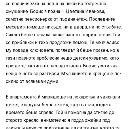
се подчиняваха на нея, а на някакво вътрешно
смущение. Борис я позна — Цветана Иванова,
самотна пенсионерка от първия етаж. Последните
месеци я нямаше никъде: ни в двора, ни по стълбите.
Сякаш беше станала сянка, част от старите стени. Той
се приближи и тихо предложи помощ. Тя мълчаливо
му подаде ключовете, погледът й беше празен, но в
тази празнота проблесна нещо детски уязвимо, като
при дете, застигнато неподготвено. Борис усети как
нещо в него се разтърси. Мълчанието й крещеше по-
силно от всякакви думи.
В апартамента й миришеше на лекарства и увяхнали
цветя, въздухът беше тежък, като в стая, където
времето беше спряло. Той й помогна да стигне до
старото кресло, внимателно я поддържайки под
лакътя, и вече се приготвяше да си тръгне, когато тя