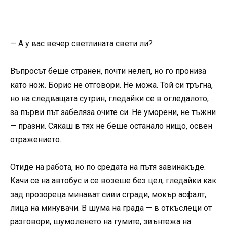
— А у вас вечер светлината свети ли?
Въпросът беше странен, почти нелеп, но го прониза
като нож. Борис не отговори. Не можа. Той си тръгна,
но на следващата сутрин, гледайки се в огледалото,
за първи път забеляза очите си. Не уморени, не тъжни
— празни. Сякаш в тях не беше останало нищо, освен
отражението.
Отиде на работа, но по средата на пътя завинакъде.
Качи се на автобус и се возеше без цел, гледайки как
зад прозореца минават сиви сгради, мокър асфалт,
лица на минувачи. В шума на града — в откъслеци от
разговори, шумоленето на гумите, звънтежа на