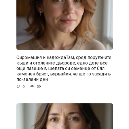
Сиромашия и надеждаТам, сред порутените
къщи и оголените дворове, едно дете все
още пазеше в шепата си семенце от бял
каменен бряст, вярвайки, че ще го засади в
по-зелени дни.
0
59