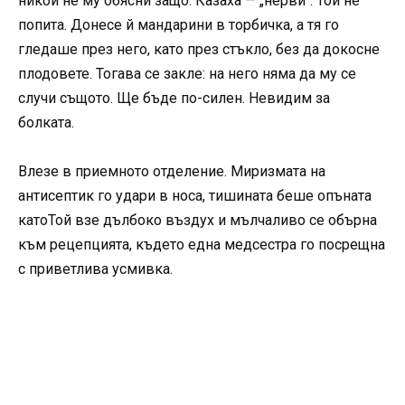
никой не му обясни защо. Казаха — „нерви“. Той не
попита. Донесе й мандарини в торбичка, а тя го
гледаше през него, като през стъкло, без да докосне
плодовете. Тогава се закле: на него няма да му се
случи същото. Ще бъде по-силен. Невидим за
болката.
Влезе в приемното отделение. Миризмата на
антисептик го удари в носа, тишината беше опъната
катоТой взе дълбоко въздух и мълчаливо се обърна
към рецепцията, където една медсестра го посрещна
с приветлива усмивка.