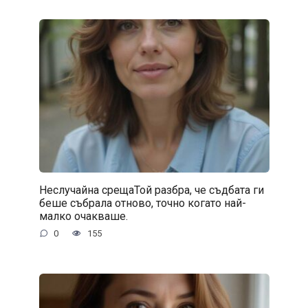
Неслучайна срещаТой разбра, че съдбата ги
беше събрала отново, точно когато най-
малко очакваше.
0
155