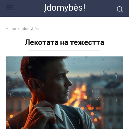
Skip
Įdomybės!
to
content
Home
»
Įdomybės
Лекотата на тежестта