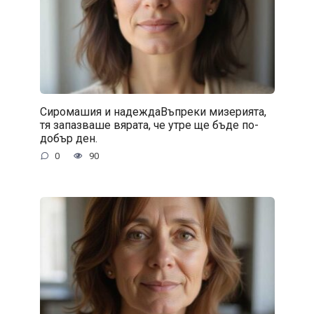
Сиромашия и надеждаВъпреки мизерията,
тя запазваше вярата, че утре ще бъде по-
добър ден.
0
90