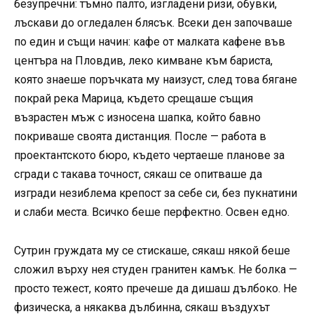
безупречни: тъмно палто, изгладени ризи, обувки,
лъскави до огледален блясък. Всеки ден започваше
по един и същи начин: кафе от малката кафене във
центъра на Пловдив, леко кимване към бариста,
която знаеше поръчката му наизуст, след това бягане
покрай река Марица, където срещаше същия
възрастен мъж с износена шапка, който бавно
покриваше своята дистанция. После — работа в
проектантското бюро, където чертаеше планове за
сгради с такава точност, сякаш се опитваше да
изгради незиблема крепост за себе си, без пукнатини
и слаби места. Всичко беше перфектно. Освен едно.
Сутрин груждата му се стискаше, сякаш някой беше
сложил върху нея студен гранитен камък. Не болка —
просто тежест, която пречеше да дишаш дълбоко. Не
физическа, а някаква дълбинна, сякаш въздухът