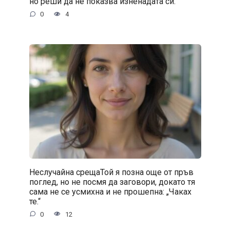
но реши да не показва изненадата си.
0
4
Неслучайна срещаТой я позна още от пръв
поглед, но не посмя да заговори, докато тя
сама не се усмихна и не прошепна: „Чаках
те.“
0
12