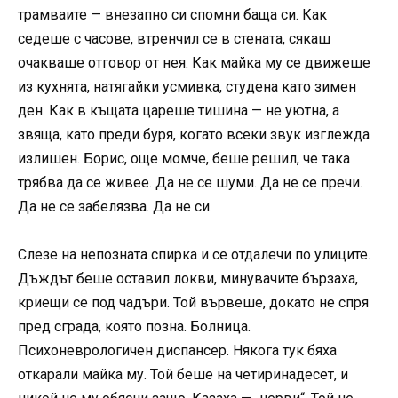
трамваите — внезапно си спомни баща си. Как
седеше с часове, втренчил се в стената, сякаш
очакваше отговор от нея. Как майка му се движеше
из кухнята, натягайки усмивка, студена като зимен
ден. Как в къщата цареше тишина — не уютна, а
звяща, като преди буря, когато всеки звук изглежда
излишен. Борис, още момче, беше решил, че така
трябва да се живее. Да не се шуми. Да не се пречи.
Да не се забелязва. Да не си.
Слезе на непозната спирка и се отдалечи по улиците.
Дъждът беше оставил локви, минувачите бързаха,
криещи се под чадъри. Той вървеше, докато не спря
пред сграда, която позна. Болница.
Психоневрологичен диспансер. Някога тук бяха
откарали майка му. Той беше на четиринадесет, и