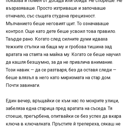
показва и помен от досада или обида. Не спореше. Не
възразяваше. Просто изтриваше и започваше
отначало, със същата студена прецизност.
Мълчанието беше неговият щит. То означаваше
контрол. Още като дете беше усвоил това правило.
Твърде рано. Когато след силните думи идваха
тежките стъпки на баща му и гробова тишина зад
вратата на стаята на майка му. Когато се беше научил
да кашля безшумно, за да не привлича внимание.
Този навик — да се разтваря, без да оставя следи —
беше влязъл в него като миризмата на стар дом.
Почти завинаги.
Един вечер, връщайки се към нас по мокрите улици,
забеляза една старица пред вратата на съседа. Тя
стоеше, прегърбена, опитвайки се без успех да вкара
ключа в ключалката. Пръстите й трепереха, сякаш не