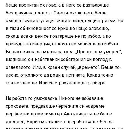
беше пропитан с олово, а в него се разтваряше
безпричинна тревога. Светът около него беше
същият: същите улици, същите лица, същият ритъм. Но
в тази обикновеност се криеше нещо зловещо,
сякаш всеки ден се повтаряше не по избор, а по
принуда, по инерция, от която не можеше да избяга.
Борис свикна да мълчи за това. „Просто съм уморен“,
шепнеше си, избягвайки собствения си поглед в
огледалото. Или, в краен случай, „времето“. Беше по-
лесно, отколкото да рови в истината. Каква точно —
той не знаеше. Или се страхуваше да разбере.
На работа го уважаваха. Никога не забавяше
сроковете, предаваше чертежите си навреме,
перфектни до милиметър. Ако клиентът не беше
доволен, Борис мълчаливо преработваше, без да