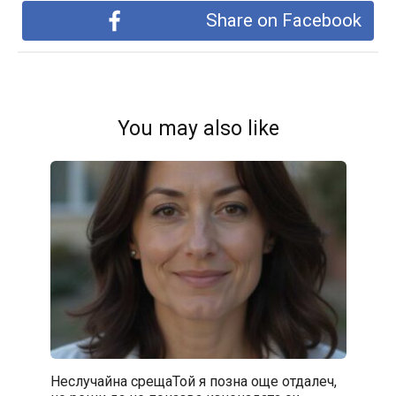
Share on Facebook
You may also like
Неслучайна срещаТой я позна още отдалеч,