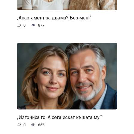
„Апартамент за двама? Без мен!“
0
877
„Изгониха го. А сега искат къщата му.“
0
652