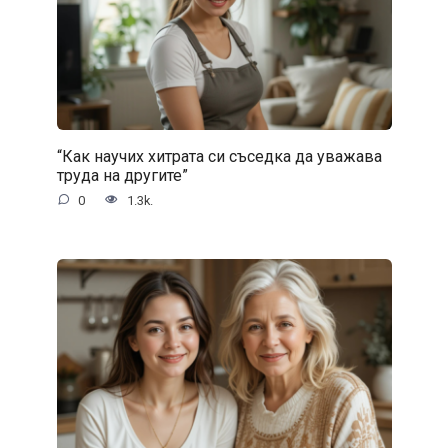
“Как научих хитрата си съседка да уважава
труда на другите”
0
1.3k.