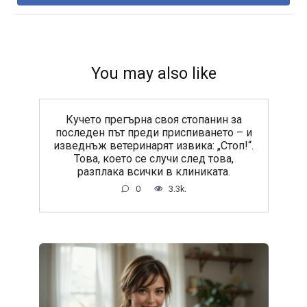
You may also like
Кучето прегърна своя стопанин за
последен път преди приспиването – и
изведнъж ветеринарят извика: „Стоп!“.
Това, което се случи след това,
разплака всички в клиниката.
0
3.3k.