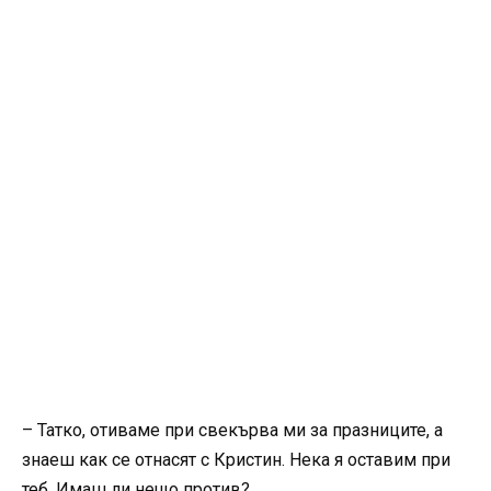
– Татко, отиваме при свекърва ми за празниците, а
знаеш как се отнасят с Кристин. Нека я оставим при
теб. Имаш ли нещо против?