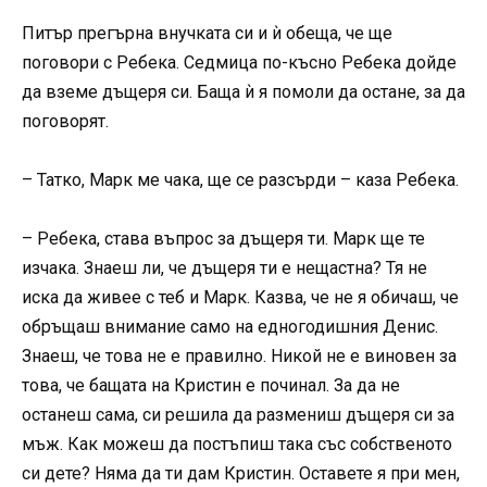
Питър прегърна внучката си и ѝ обеща, че ще
поговори с Ребека. Седмица по-късно Ребека дойде
да вземе дъщеря си. Баща ѝ я помоли да остане, за да
поговорят.
– Татко, Марк ме чака, ще се разсърди – каза Ребека.
– Ребека, става въпрос за дъщеря ти. Марк ще те
изчака. Знаеш ли, че дъщеря ти е нещастна? Тя не
иска да живее с теб и Марк. Казва, че не я обичаш, че
обръщаш внимание само на едногодишния Денис.
Знаеш, че това не е правилно. Никой не е виновен за
това, че бащата на Кристин е починал. За да не
останеш сама, си решила да размениш дъщеря си за
мъж. Как можеш да постъпиш така със собственото
си дете? Няма да ти дам Кристин. Оставете я при мен,