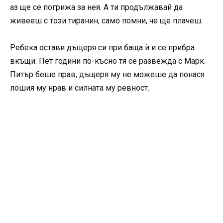
аз ще се погрижа за нея. А ти продължавай да
живееш с този тиранин, само помни, че ще плачеш.
Ребека остави дъщеря си при баща ѝ и се прибра
вкъщи. Пет години по-късно тя се развежда с Марк.
Питър беше прав, дъщеря му не можеше да понася
лошия му нрав и силната му ревност.