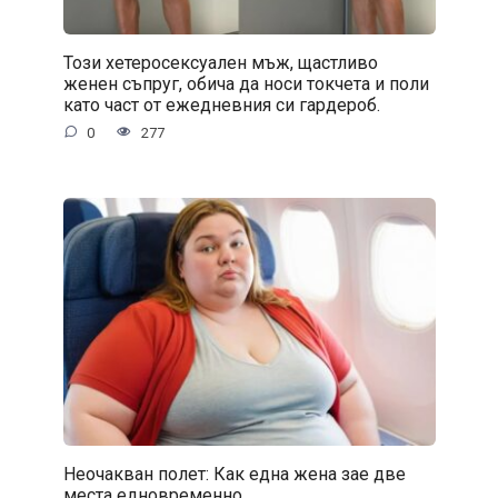
Този хетеросексуален мъж, щастливо
женен съпруг, обича да носи токчета и поли
като част от ежедневния си гардероб.
0
277
Неочакван полет: Как една жена зае две
места едновременно