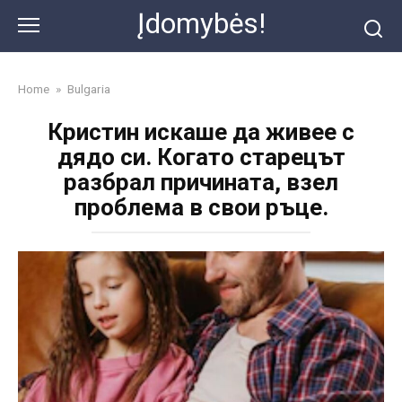
Skip
Įdomybės!
to
content
Home
»
Bulgaria
Кристин искаше да живее с
дядо си. Когато старецът
разбрал причината, взел
проблема в свои ръце.