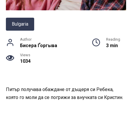
Bulgaria
Author
Reading
Бисера Ґоргыва
3 min
Views
1034
Питър получава обаждане от дъщеря си Ребека,
която го моли да се погрижи за внучката си Кристин.