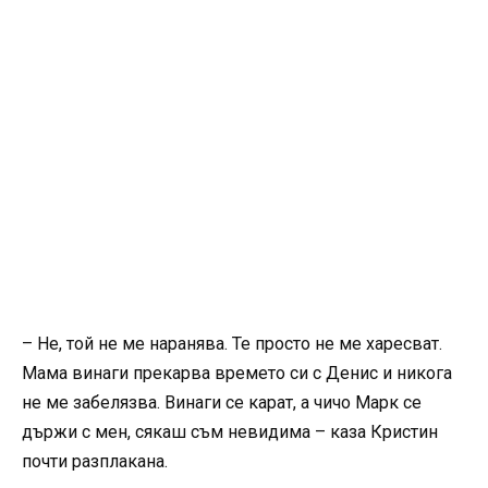
– Не, той не ме наранява. Те просто не ме харесват.
Мама винаги прекарва времето си с Денис и никога
не ме забелязва. Винаги се карат, а чичо Марк се
държи с мен, сякаш съм невидима – каза Кристин
почти разплакана.