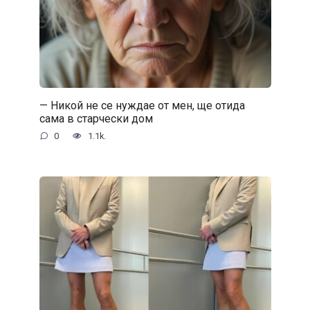
— Никой не се нуждае от мен, ще отида
сама в старчески дом
0
1.1k.