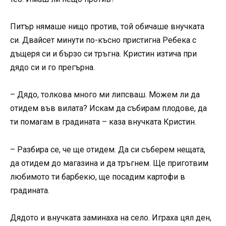
Питър нямаше нищо против, той обичаше внучката
си. Двайсет минути по-късно пристигна Ребека с
дъщеря си и бързо си тръгна. Кристин изтича при
дядо си и го прегърна.
– Дядо, толкова много ми липсваш. Можем ли да
отидем във вилата? Искам да събирам плодове, да
ти помагам в градината – каза внучката Кристин.
– Разбира се, че ще отидем. Да си съберем нещата,
да отидем до магазина и да тръгнем. Ще приготвим
любимото ти барбекю, ще посадим картофи в
градината.
Дядото и внучката заминаха на село. Играха цял ден,