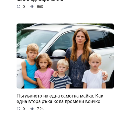
0
860
Пътуването на една самотна майка: Как
една втора ръка кола промени всичко
0
7.2k.