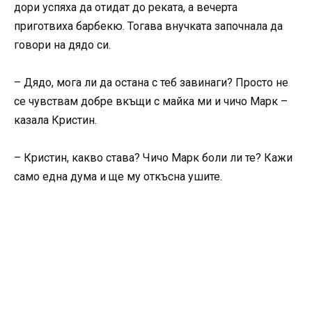
дори успяха да отидат до реката, а вечерта
приготвиха барбекю. Тогава внучката започнала да
говори на дядо си.
– Дядо, мога ли да остана с теб завинаги? Просто не
се чувствам добре вкъщи с майка ми и чичо Марк –
казала Кристин.
– Кристин, какво става? Чичо Марк боли ли те? Кажи
само една дума и ще му откъсна ушите.