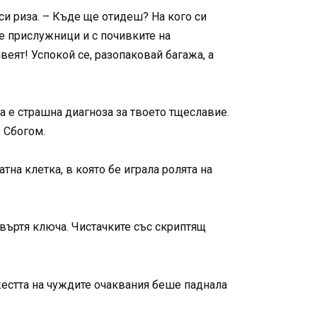
си риза. – Къде ще отидеш? На кого си
те прислужници и с почивките на
веят! Успокой се, разопаковай багажа, а
ва е страшна диагноза за твоето тщеславие.
– Сбогом.
тна клетка, в която бе играла ролята на
авъртя ключа. Чистачките със скриптящ
естта на чуждите очаквания беше паднала