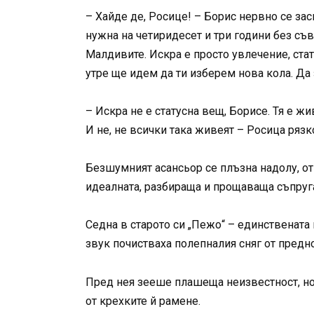
– Хайде де, Росице! – Борис нервно се за
нужна на четиридесет и три години без съв
Малдивите. Искра е просто увлечение, стат
утре ще идем да ти изберем нова кола. Да 
– Искра не е статусна вещ, Борисе. Тя е ж
И не, не всички така живеят – Росица рязко
Безшумният асансьор се плъзна надолу, отн
идеалната, разбираща и прощаваща съпруг
Седна в старото си „Пежо“ – единствената 
звук почистваха полепналия сняг от предно
Пред нея зееше плашеща неизвестност, но
от крехките й рамене.