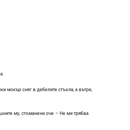
а.
и мокър сняг в дебелите стъкла, а вътре,
ните му, стоманени очи. – Не ми трябва