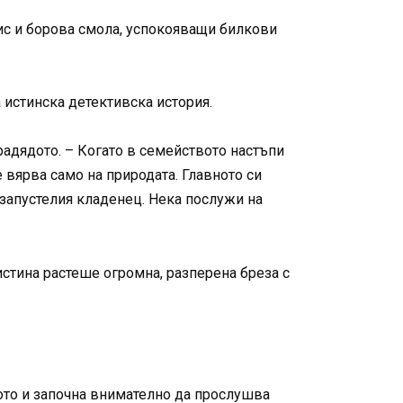
ис и борова смола, успокояващи билкови
а истинска детективска история.
прадядото. – Когато в семейството настъпи
 вярва само на природата. Главното си
о запустелия кладенец. Нека послужи на
истина растеше огромна, разперена бреза с
ото и започна внимателно да прослушва