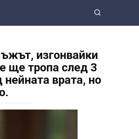
мъжът, изгонвайки
ве ще тропа след 3
 нейната врата, но
о.