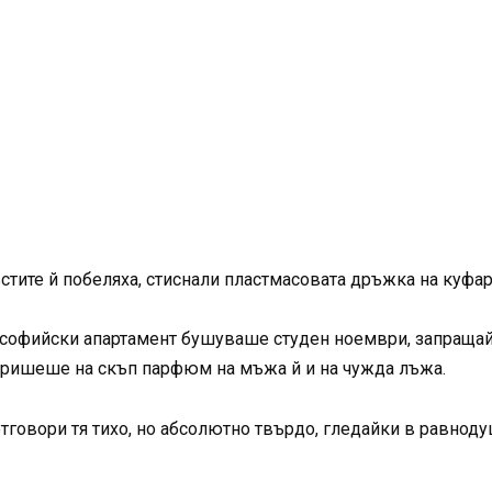
стите й побеляха, стиснали пластмасовата дръжка на куфар
софийски апартамент бушуваше студен ноември, запращайк
иришеше на скъп парфюм на мъжа й и на чужда лъжа.
говори тя тихо, но абсолютно твърдо, гледайки в равнодуш