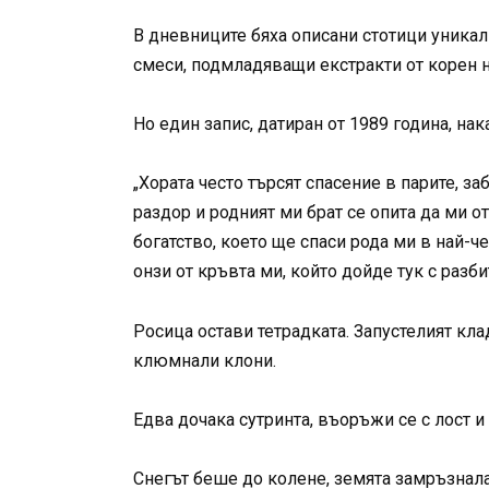
В дневниците бяха описани стотици уника
смеси, подмладяващи екстракти от корен н
Но един запис, датиран от 1989 година, на
„Хората често търсят спасение в парите, з
раздор и родният ми брат се опита да ми о
богатство, което ще спаси рода ми в най-ч
онзи от кръвта ми, който дойде тук с разби
Росица остави тетрадката. Запустелият кл
клюмнали клони.
Едва дочака сутринта, въоръжи се с лост и 
Снегът беше до колене, земята замръзнала