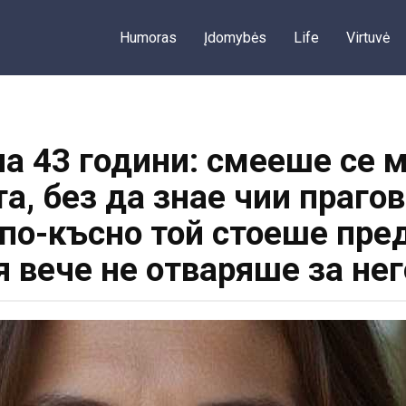
Humoras
Įdomybės
Life
Virtuvė
на 43 години: смееше се 
а, без да знае чии праго
по-късно той стоеше пред
я вече не отваряше за нег