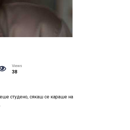
Views
38
чеше студено, сякаш се караше на
.