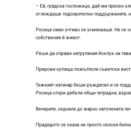
– Ей, градска госпожице, дай ми пресен х
оглеждаше подозрително поддържаните, но
Росица само учтиво се усмихваше. Не се о
собствения й живот.
Реши да оправи натрупания боклук на тава
Прерови купища пожълтели съветски вестн
Тежкият катинар беше ръждясал и се поддад
Росица откри дебели общи тетрадки, върза
Вечерите, седнала до жарко натопената печ
Прадядото се оказа не просто селски билка