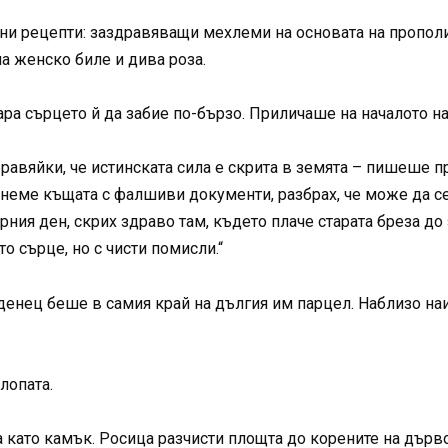
лни рецепти: заздравяващи мехлеми на основата на пропол
а женско биле и дива роза.
кара сърцето й да забие по-бързо. Приличаше на началото н
абравяйки, че истинската сила е скрита в земята – пишеше 
тнеме къщата с фалшиви документи, разбрах, че може да се
ерния ден, скрих здраво там, където плаче старата бреза д
то сърце, но с чисти помисли.“
аденец беше в самия край на дългия им парцел. Наблизо на
лопата.
 като камък. Росица разчисти площта до корените на дърв