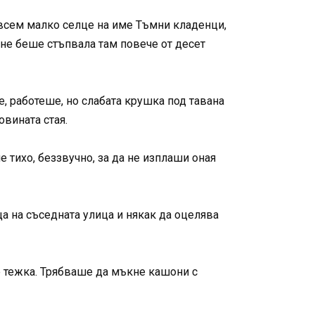
ъвсем малко селце на име Тъмни кладенци,
 не беше стъпвала там повече от десет
, работеше, но слабата крушка под тавана
овината стая.
 тихо, беззвучно, за да не изплаши оная
ца на съседната улица и някак да оцелява
е тежка. Трябваше да мъкне кашони с