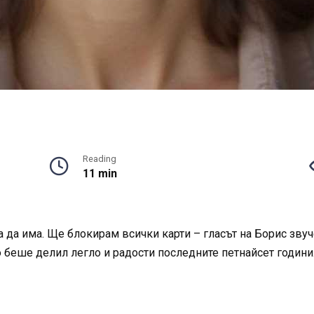
Reading
11 min
ма да има. Ще блокирам всички карти – гласът на Борис зву
о беше делил легло и радости последните петнайсет години