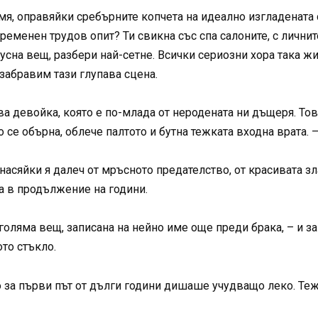
смя, оправяйки сребърните копчета на идеално изгладената 
ременен трудов опит? Ти свикна със спа салоните, с лични
усна вещ, разбери най-сетне. Всички сериозни хора така жи
забравим тази глупава сцена.
ива девойка, която е по-млада от неродената ни дъщеря. То
 се обърна, облече палтото и бутна тежката входна врата. 
асяйки я далеч от мръсното предателство, от красивата зла
а в продължение на години.
голяма вещ, записана на нейно име още преди брака, – и з
то стъкло.
 за първи път от дълги години дишаше учудващо леко. Теж