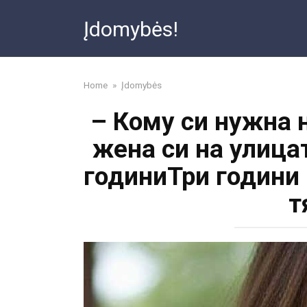
Skip
Įdomybės!
to
content
Home
»
Įdomybės
– Кому си нужна 
жена си на улицат
годиниТри години 
т