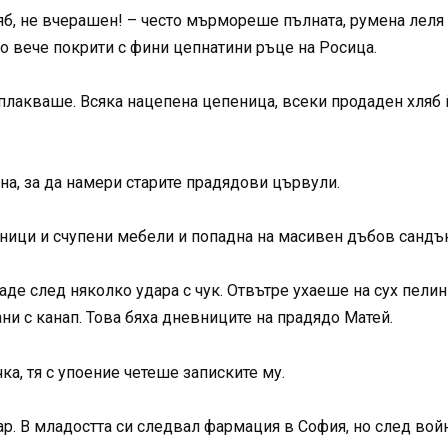
ляб, не вчерашен! – често мърмореше пълната, румена леля
 вече покрити с фини цепнатини ръце на Росица.
плакваше. Всяка нацепена цепеница, всеки продаден хляб 
на, за да намери старите прадядови цървули.
ици и счупени мебели и попадна на масивен дъбов сандък
е след няколко удара с чук. Отвътре ухаеше на сух пелин 
ни с канап. Това бяха дневниците на прадядо Матей.
ка, тя с упоение четеше записките му.
р. В младостта си следвал фармация в София, но след войн