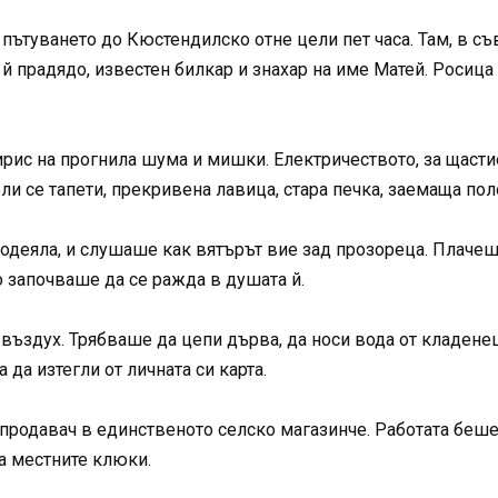
 пътуването до Кюстендилско отне цели пет часа. Там, в с
й прадядо, известен билкар и знахар на име Матей. Росица
рис на прогнила шума и мишки. Електричеството, за щастие
и се тапети, прекривена лавица, стара печка, заемаща пол
 одеяла, и слушаше как вятърът вие зад прозореца. Плачеше
 започваше да се ражда в душата й.
 въздух. Трябваше да цепи дърва, да носи вода от кладене
 да изтегли от личната си карта.
 продавач в единственото селско магазинче. Работата беш
ша местните клюки.