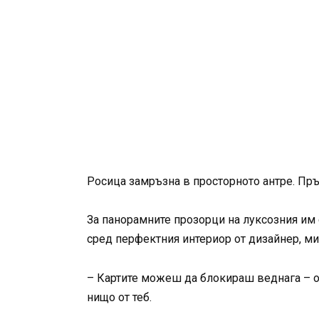
Росица замръзна в просторното антре. Пръ
За панорамните прозорци на луксозния им 
сред перфектния интериор от дизайнер, м
– Картите можеш да блокираш веднага – от
нищо от теб.