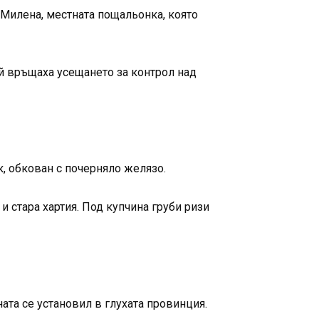
 Милена, местната пощальонка, която
й връщаха усещането за контрол над
, обкован с почерняло желязо.
и стара хартия. Под купчина груби ризи
ата се установил в глухата провинция.