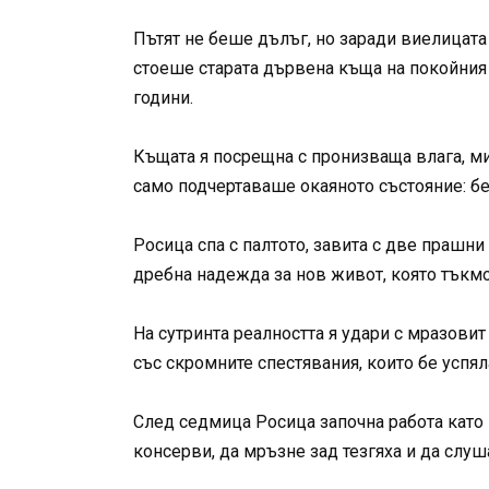
Пътят не беше дълъг, но заради виелицата
стоеше старата дървена къща на покойния 
години.
Къщата я посрещна с пронизваща влага, ми
само подчертаваше окаяното състояние: бел
Росица спа с палтото, завита с две прашни
дребна надежда за нов живот, която тъкмо
На сутринта реалността я удари с мразовит
със скромните спестявания, които бе успяла
След седмица Росица започна работа като
консерви, да мръзне зад тезгяха и да слу