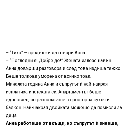
– “Тихо” – продължи да говори Анна .
– “Погледни я! Добре де!” Жената излезе навън.
Анна довърши разговора и след това издиша тежко.
Беше толкова уморена от всичко това.
Миналата година Анна и съпругът ѝ най-накрая
изплатиха ипотеката си. Апартаментът беше
едностаен, но разполагаше с просторна кухня и
балкон. Най-накрая двойката можеше да помисли за
деца.
Анна работеше от вкъщи, но съпругът ѝ знаеше,