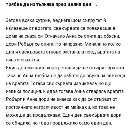
трябва да изпълнява през целия ден .
Затова всяка сутрин, веднага щом съпругът ѝ
излезеше от вратата, свекървата се появяваше в
дома на снаха си. Отначало Анна се опита да обясни,
дори Робърт се опита. Но напразно. Минали няколко
дни и свекървата отново застанала пред вратата на
сина и снаха си.
Един ден младите хора решили да не отварят вратата.
Така че Анна трябваше да работи до звука на звънеца
на вратата. Тогава свекървата извиквала, че ще
извика полиция, и едва тогава Анна отваряла вратата.
Робърт и Анна дори не знаеха как да се отърват от
постоянната натрапчивост на майка си, но това не
можеше да продължава. Един ден свекървата дори
се обидила, но това продължило само един ден.