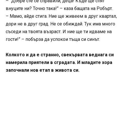
– “Добре сте се справили, деца! Къде ще спят
внуците ни? Точно така!” – каза бащата на Робърт.
– Мамо, айде стига. Ние ще живеем в друг квартал,
дори не в друг град. Не се обиждай. Тук има много
съседи на твоята възраст. И ние ще ти идваме на
гости!” – побърза да успокои тъща си синът.
Колкото и да е странно, свекървата веднага си
намерила приятели в сградата. И младите хора
започнали нов етап в живота си.