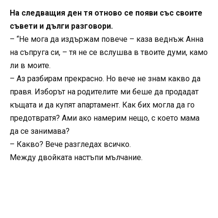
На следващия ден тя отново се появи със своите
съвети и дълги разговори.
– “Не мога да издържам повече – каза веднъж Анна
на съпруга си, – тя не се вслушва в твоите думи, камо
ли в моите.
– Аз разбирам прекрасно. Но вече не знам какво да
правя. Изборът на родителите ми беше да продадат
къщата и да купят апартамент. Как бих могла да го
предотвратя? Ами ако намерим нещо, с което мама
да се занимава?
– Какво? Вече разгледах всичко.
Между двойката настъпи мълчание.