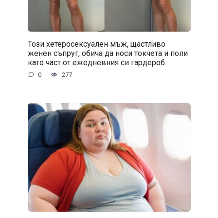
Този хетеросексуален мъж, щастливо
женен съпруг, обича да носи токчета и поли
като част от ежедневния си гардероб.
0
277