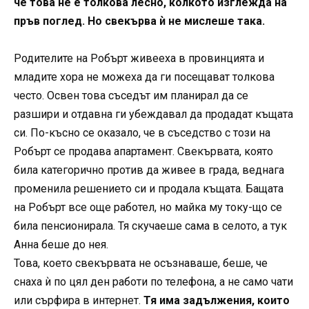
че това не е толкова лесно, колкото изглежда на
пръв поглед. Но свекърва ѝ не мислеше така.
Родителите на Робърт живееха в провинцията и
младите хора не можеха да ги посещават толкова
често. Освен това съседът им планирал да се
разшири и отдавна ги убеждавал да продадат къщата
си. По-късно се оказало, че в съседство с този на
Робърт се продава апартамент. Свекървата, която
била категорично против да живее в града, веднага
променила решението си и продала къщата. Бащата
на Робърт все още работел, но майка му току-що се
била пенсионирала. Тя скучаеше сама в селото, а тук
Анна беше до нея.
Това, което свекървата не осъзнаваше, беше, че
снаха ѝ по цял ден работи по телефона, а не само чати
или сърфира в интернет.
Тя има задължения, които