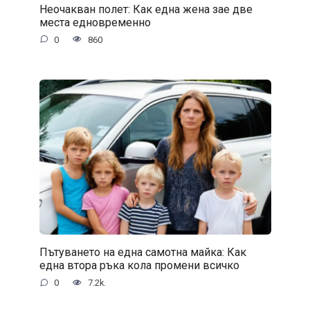
Неочакван полет: Как една жена зае две
места едновременно
0
860
Пътуването на една самотна майка: Как
една втора ръка кола промени всичко
0
7.2k.