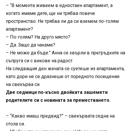
– “В момента живеем в едностаен апартамент, а
когато имаме дете, ще ни трябва повече
пространство. Не трябва ли да си вземем по-голям
апартамент?
– По-голям? На друго място?
– Да. Защо да чакаме?
– Не може да бъде.” Анна се хвърли в прегръдките на
съпруга си с викове на радост.
На следващия ден жената се суетеше из апартамента,
като дори не се дразнеше от поредното посещение
на свекърва си.
Две седмици по-късно двойката зашемети
родителите си с новината за преместването.
– “Какво имаш предвид?” – свекървата седна на
стола си.