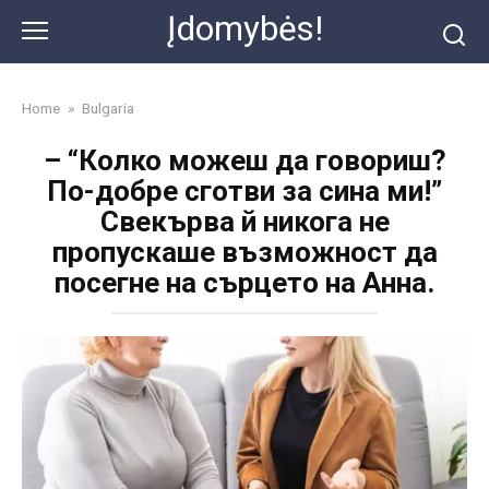
Skip
Įdomybės!
to
content
Home
»
Bulgaria
– “Колко можеш да говориш?
По-добре сготви за сина ми!”
Свекърва й никога не
пропускаше възможност да
посегне на сърцето на Анна.