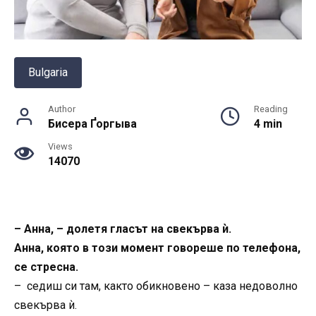
Bulgaria
Author
Reading
Бисера Ґоргыва
4 min
Views
14070
– Анна, – долетя гласът на свекърва ѝ.
Анна, която в този момент говореше по телефона,
се стресна.
– седиш си там, както обикновено – каза недоволно
свекърва ѝ.