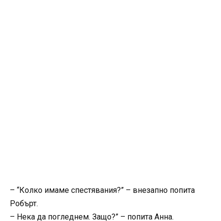
– “Колко имаме спестявания?” – внезапно попита
Робърт.
– Нека да погледнем. Защо?” – попита Анна.