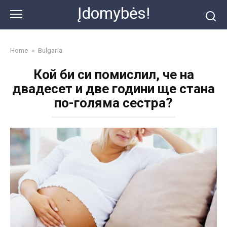
Skip
Įdomybės!
to
content
Home
»
Bulgaria
Кой би си помислил, че на
двадесет и две години ще стана
по-голяма сестра?