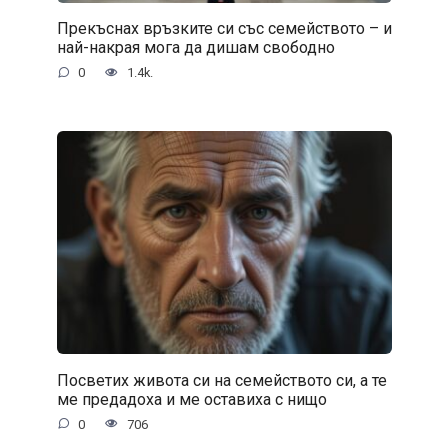
Прекъснах връзките си със семейството – и
най-накрая мога да дишам свободно
0
1.4k.
Посветих живота си на семейството си, а те
ме предадоха и ме оставиха с нищо
0
706