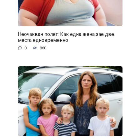
Неочакван полет: Как една жена зае две
места едновременно
0
860