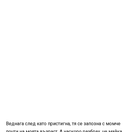
Веднага след като пристигна, тя се запозна с момче
почти на моята възраст. А наскоро разбрах, че майка