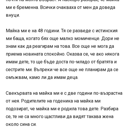
ми е бременна. Всички очакваха от мен да доведа
внуци.
Майка ми е на 48 години. Тя се разведе с истинския
ми баща, когато бях още малко момиченце. Дори не
знам как да реагирам на това. Все още не мога да
приема новината спокойно. Оказва се, че ако някога
имам дете, то ще бъде доста по-младо от братята и
сестрите ми. Въпреки че все още не планирам да се
омъжвам, камо ли да имам деца.
Свекървата на майка ми е с две години по-възрастна
от нея. Родителите на годеника на майка ми
подозират, че майка ми е родила това дете. Разбира
се, те не са много щастливи да видят такава жена
около сина си.