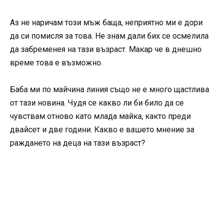
Аз не наричам този мъж баща, неприятно ми е дори
да си помисля за това. Не знам дали бих се осмелила
да забременея на тази възраст. Макар че в днешно
време това е възможно.
Баба ми по майчина линия също не е много щастлива
от тази новина. Чудя се какво ли би било да се
чувствам отново като млада майка, както преди
двайсет и две години. Какво е вашето мнение за
раждането на деца на тази възраст?