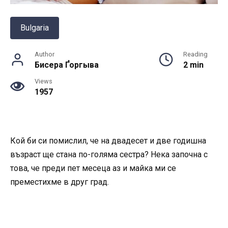
Bulgaria
Author
Reading
Бисера Ґоргыва
2 min
Views
1957
Кой би си помислил, че на двадесет и две годишна
възраст ще стана по-голяма сестра? Нека започна с
това, че преди пет месеца аз и майка ми се
преместихме в друг град.