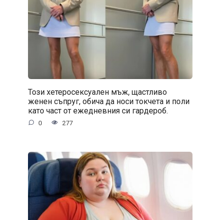
Този хетеросексуален мъж, щастливо
женен съпруг, обича да носи токчета и поли
като част от ежедневния си гардероб.
0
277