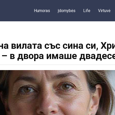
Humoras
Įdomybės
Life
Virtuvė
на вилата със сина си, Х
 – в двора имаше двадес