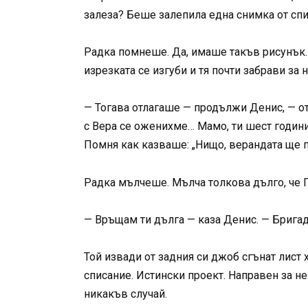
залеза? Беше залепила една снимка от спи
Радка помнеше. Да, имаше такъв рисунък. П
изрезката се изгуби и тя почти забрави за н
— Тогава отлагаше — продължи Денис, — от 
с Вера се оженихме… Мамо, ти шест години 
Помня как казваше: „Нищо, верандата ще по
Радка мълчеше. Мълча толкова дълго, че П
— Връщам ти дълга — каза Денис. — Бригад
Той извади от задния си джоб сгънат лист х
списание. Истински проект. Направен за не
никакъв случай.