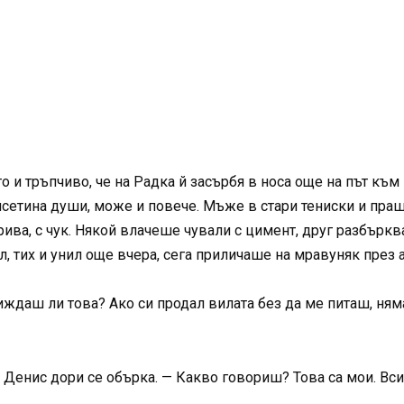
о и тръпчиво, че на Радка й засърбя в носа още на път към
вайсетина души, може и повече. Мъже в стари тениски и пр
рива, с чук. Някой влачеше чували с цимент, друг разбъркв
, тих и унил още вчера, сега приличаше на мравуняк през 
Виждаш ли това? Ако си продал вилата без да ме питаш, ням
 Денис дори се обърка. — Какво говориш? Това са мои. Вси