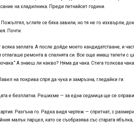
сание на хладилника. Преди петнайсет години.
ожълтял, ъглите се бяха завили, но тя не го изхвърли, до
ея. Почти.
всяка заплата. А после дойде моето кандидатстване, и част
отлагаше ремонта в спалнята си. Все още имаш тапети с цве
чака.“ А знаеш ли какво? Няма да чака. Стига толкова чака
авел на покрива спря да чука и замръзна, гледайки ги.
ата е безплатна. Решихме — за една седмица ще се оправим
артия. Разгъна го. Радка видя чертеж — спретнат, с размери
йния малък парцел, като се съобразява със старата ябълка