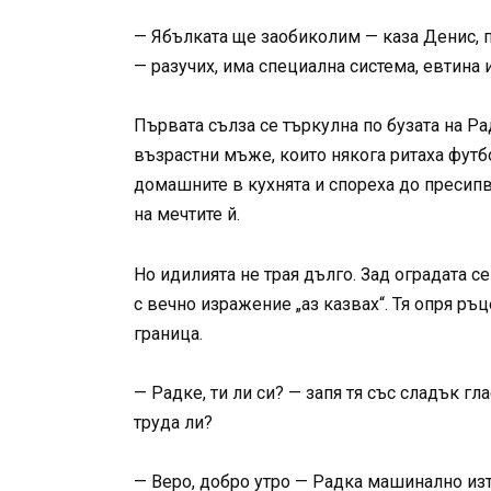
— Ябълката ще заобиколим — каза Денис, 
— разучих, има специална система, евтина
Първата сълза се търкулна по бузата на Рад
възрастни мъже, които някога ритаха футб
домашните в кухнята и спореха до пресипв
на мечтите й.
Но идилията не трая дълго. Зад оградата с
с вечно изражение „аз казвах“. Тя опря ръ
граница.
— Радке, ти ли си? — запя тя със сладък гл
труда ли?
— Веро, добро утро — Радка машинално изтр