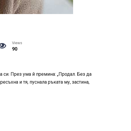
Views
90
а си. През ума й премина: „Продал. Без да
ресъхна и тя, пуснала ръката му, застина,