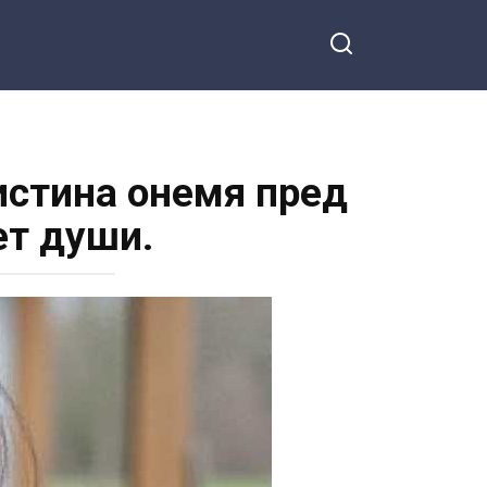
ристина онемя пред
ет души.