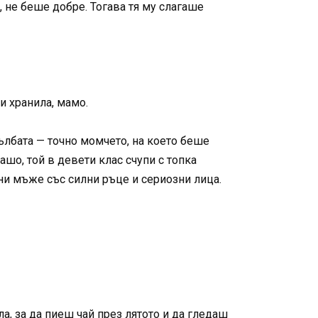
 не беше добре. Тогава тя му слагаше
и хранила, мамо.
тълбата — точно момчето, на което беше
ашо, той в девети клас счупи с топка
тни мъже със силни ръце и сериозни лица.
а, за да пиеш чай през лятото и да гледаш