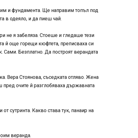
пим и фундамента. Ще направим топъл под
а в одеяло, и да пиеш чай.
ори не я забеляза. Стоеше и гледаше тези
ата й още горещи кюфтета, преписваха си
. Сами. Безплатно. Да построят верандата
ка. Вера Стоянова, съседката отляво. Жена
аш пред очите й разглобяваха държавната
и от сутринта. Какво става тук, панаир на
роим веранда.