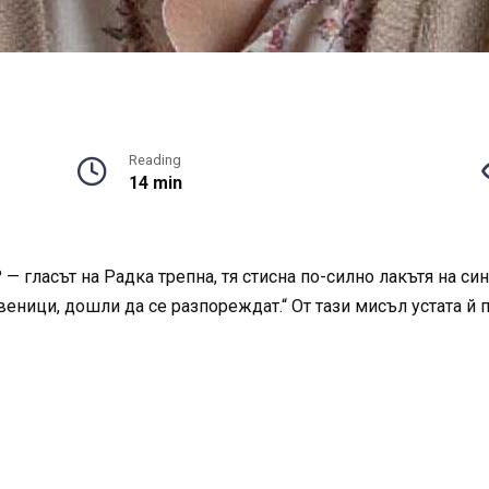
Reading
14 min
— гласът на Радка трепна, тя стисна по-силно лакътя на син
твеници, дошли да се разпореждат.“ От тази мисъл устата й п