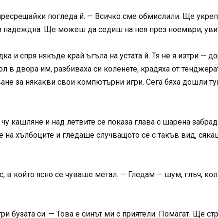
пресрещайки погледа й. — Всичко сме обмислили. Ще укре
 и надеждна. Ще можеш да седиш на нея през ноември, увит
ка и спря някъде край ъгъла на устата й. Тя не я изтри — д
ол в двора им, разбиваха си коленете, крадяха от тенджер
ане за някакви свои компютърни игри. Сега бяха дошли тук
е чу кашляне и над летвите се показа глава с шарена забрад
це на хълбоците и гледаше случващото се с такъв вид, сяк
ас, в който ясно се чуваше метал. — Гледам — шум, глъч, кол
и бузата си. — Това е синът ми с приятели. Помагат. Ще ст