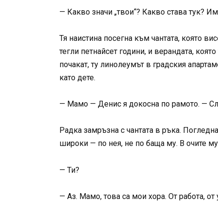
— Какво значи „твои“? Какво става тук? И
Тя наистина посегна към чантата, която ви
тегли петнайсет години, и верандата, която
почакат, ту линолеумът в градския апартам
като дете.
— Мамо — Денис я докосна по рамото. — Сл
Радка замръзна с чантата в ръка. Погледна
широки — по нея, не по баща му. В очите му
— Ти?
— Аз. Мамо, това са мои хора. От работа, 