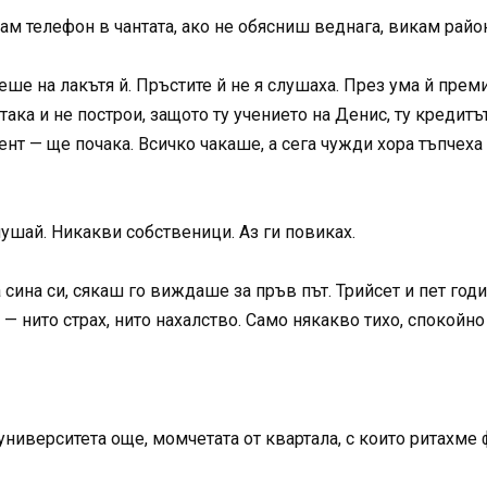
мам телефон в чантата, ако не обясниш веднага, викам райо
сеше на лакътя й. Пръстите й не я слушаха. През ума й пре
 така и не построи, защото ту учението на Денис, ту кредитъ
ент — ще почака. Всичко чакаше, а сега чужди хора тъпчеха
ушай. Никакви собственици. Аз ги повиках.
 сина си, сякаш го виждаше за пръв път. Трийсет и пет год
 — нито страх, нито нахалство. Само някакво тихо, спокойно
от университета още, момчетата от квартала, с които ритахм