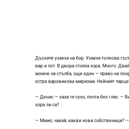
Дъските ухаеха на бор. Ухаеха толкова гъст
вар и пот. В двора стояха хора. Много. Д
момче на стълба, още един — право на пок
остра варовикова миризма. Нейният парцел
— Денис — каза тя сухо, почти без глас. — 
хора ли са?
— Мамо, чакай, какви нови собственици? —