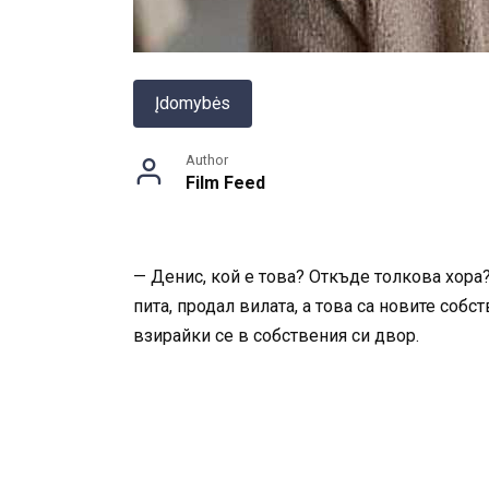
Įdomybės
Author
Film Feed
— Денис, кой е това? Откъде толкова хора? 
пита, продал вилата, а това са новите собс
взирайки се в собствения си двор.