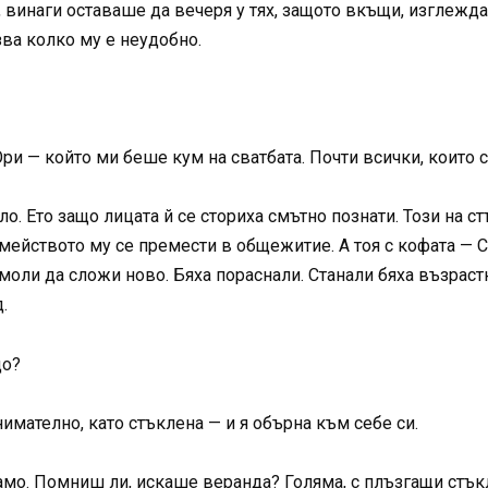
 винаги оставаше да вечеря у тях, защото вкъщи, изглежда,
зва колко му е неудобно.
ри — който ми беше кум на сватбата. Почти всички, които с
ло. Ето защо лицата й се сториха смътно познати. Този на с
мейството му се премести в общежитие. А тоя с кофата — С
помоли да сложи ново. Бяха пораснали. Станали бяха възрас
.
що?
имателно, като стъклена — и я обърна към себе си.
амо. Помниш ли, искаше веранда? Голяма, с плъзгащи стъкл