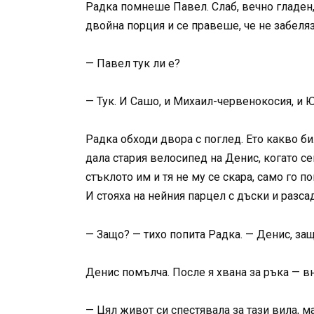
Радка помнеше Павел. Слаб, вечно гладен,
двойна порция и се правеше, че не забеля
— Павел тук ли е?
— Тук. И Сашо, и Михаил-червенокосия, и Ю
Радка обходи двора с поглед. Ето какво би
дала стария велосипед на Денис, когато се
стъклото им и тя не му се скара, само го 
И стояха на нейния парцел с дъски и разсад
— Защо? — тихо попита Радка. — Денис, за
Денис помълча. После я хвана за ръка — вн
— Цял живот си спестявала за тази вила, м