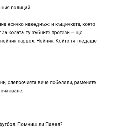
нния полицай.
мина всичко наведнъж: и къщичката, която
т за колата, ту зъбните протези — ще
 нейния парцел. Нейния. Който тя гледаше
ини, слепоочията вече побелели, раменете
 очакване.
е футбол. Помниш ли Павел?