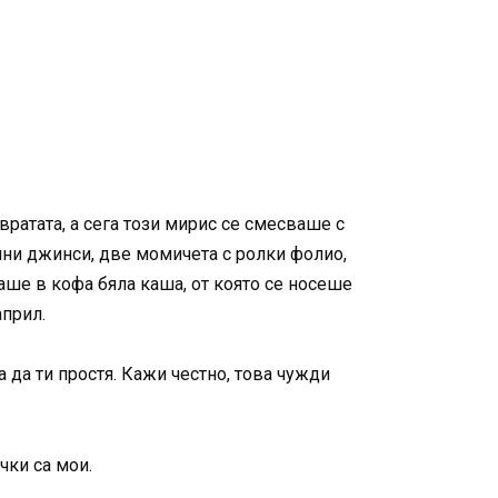
 вратата, а сега този мирис се смесваше с
ашни джинси, две момичета с ролки фолио,
аше в кофа бяла каша, от която се носеше
април.
а да ти простя. Кажи честно, това чужди
чки са мои.