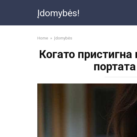
Skip
Įdomybės!
to
content
Home
»
Įdomybės
Когато пристигна 
портата