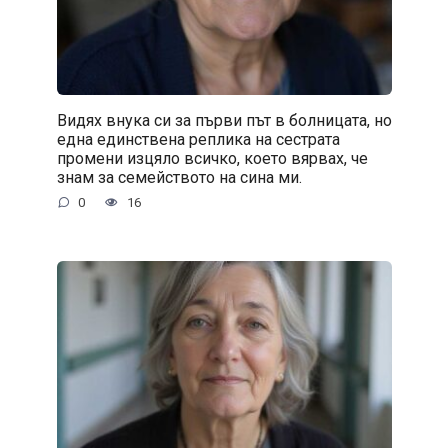
Видях внука си за първи път в болницата, но
една единствена реплика на сестрата
промени изцяло всичко, което вярвах, че
знам за семейството на сина ми.
0
16