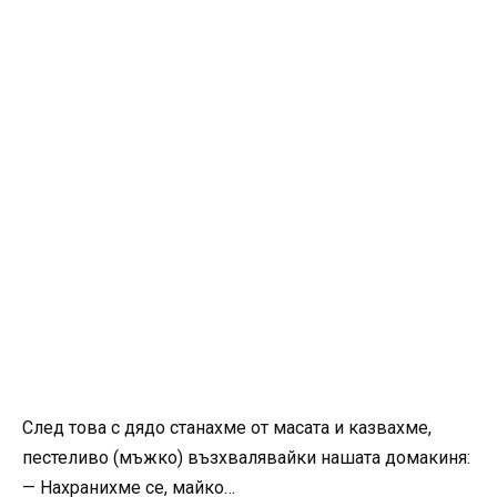
След това с дядо станахме от масата и казвахме,
пестеливо (мъжко) възхвалявайки нашата домакиня:
— Нахранихме се, майко…