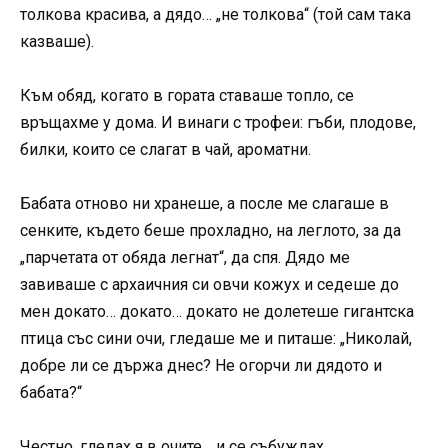
толкова красива, а дядо… „не толкова“ (той сам така
казваше).
Към обяд, когато в гората ставаше топло, се
връщахме у дома. И винаги с трофеи: гъби, плодове,
билки, които се слагат в чай, ароматни.
Бабата отново ни хранеше, а после ме слагаше в
сенките, където беше прохладно, на леглото, за да
„парчетата от обяда легнат“, да спя. Дядо ме
завиваше с архаичния си овчи кожух и седеше до
мен докато… докато… докато не долетеше гигантска
птица със сини очи, гледаше ме и питаше: „Николай,
добре ли се държа днес? Не огорчи ли дядото и
бабата?“
Честно, гледах я в очите… и се събуждах…