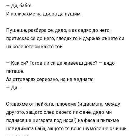
— Да, бабо!..
И излизахме на двора да пушим.
Пушеше, разбира се, дядо, а аз седях до него,
притисках се до него, гледах го и държах ръцете си
на коленете си както той.
— Как си? Готов ли си да живееш днес? — дядо
питаше.
Аз отговарях сериозно, но не веднага:
— Да…
Ставахме от пейката, плюехме (и двамата, между
другото, защото след своето плюене, дядо ми
поднасяше цигарата под носа!) на фаса и питахме
невидимата баба, защото тя вече шумолеше с чинии