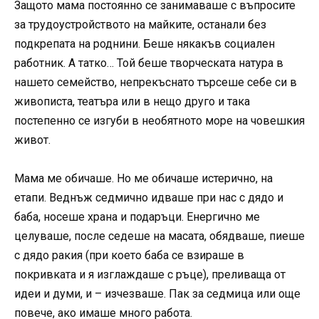
Защото мама постоянно се занимаваше с въпросите
за трудоустройството на майките, останали без
подкрепата на роднини. Беше някакъв социален
работник. А татко… Той беше творческата натура в
нашето семейство, непрекъснато търсеше себе си в
живописта, театъра или в нещо друго и така
постепенно се изгуби в необятното море на човешкия
живот.
Мама ме обичаше. Но ме обичаше истерично, на
етапи. Веднъж седмично идваше при нас с дядо и
баба, носеше храна и подаръци. Енергично ме
целуваше, после седеше на масата, обядваше, пиеше
с дядо ракия (при което баба се взираше в
покривката и я изглаждаше с ръце), преливаща от
идеи и думи, и – изчезваше. Пак за седмица или още
повече, ако имаше много работа.