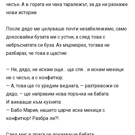
чесън. А в гората ни чака таралежът, за да ни разкаже
нови истории.
После дядо ме целуваше почти незабележимо, само
докосвайки бузата ми с устни, а след това с
небръснатата си буза. Аз мърморех, тогава не
разбирах, че това е щастие:
— Не, дядо, не искам още… ще спя… и искам мекици
не с чесън, а с конфитюр.
— А, това ще го уредим веднага, — разтревожи се
дядо, — ще направим нова поръчка на бабата.
И викваше към кухнята:
— Бабо Мария, нашето царче иска мекици с
конфитюр! Разбра ли?!.
След миг в прага се показваше бабата: