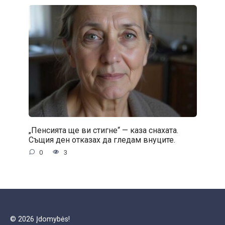
„Пенсията ще ви стигне“ — каза снахата.
Същия ден отказах да гледам внуците.
0
3
© 2026 Įdomybės!