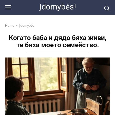
Skip
Įdomybės!
to
content
Home
»
Įdomybės
Когато баба и дядо бяха живи,
те бяха моето семейство.