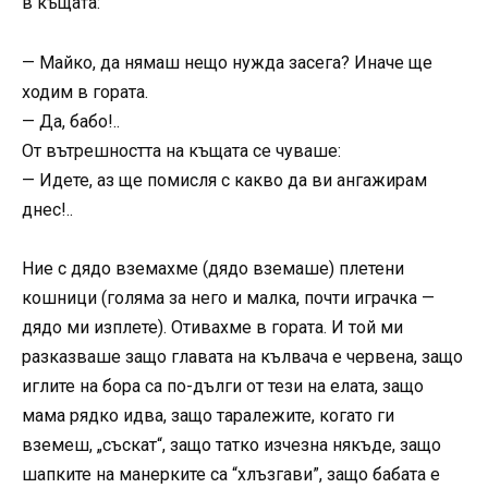
в къщата:
— Майко, да нямаш нещо нужда засега? Иначе ще
ходим в гората.
— Да, бабо!..
От вътрешността на къщата се чуваше:
— Идете, аз ще помисля с какво да ви ангажирам
днес!..
Ние с дядо вземахме (дядо вземаше) плетени
кошници (голяма за него и малка, почти играчка —
дядо ми изплете). Отивахме в гората. И той ми
разказваше защо главата на кълвача е червена, защо
иглите на бора са по-дълги от тези на елата, защо
мама рядко идва, защо таралежите, когато ги
вземеш, „съскат“, защо татко изчезна някъде, защо
шапките на манерките са “хлъзгави”, защо бабата е