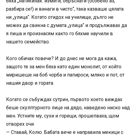
бяха „натикинак: измити, обръснати (особено аз,
разбира се!) и винаги в чисто“, така казваше цялата
ни „улица“. Когато отидох на училище, дълго не
можех да свикна с думата „улица“ и продължавах да
я пиша и произнасям както го бяхме научили в
нашето семейство.
Кого обичах повече? И до днес не мога да кажа,
защото те за мен бяха като един монолит, от който
миришеше на боб чорба и папироси, мляко и пот, от
нашия двор и гората.
Когато се събуждах сутрин, първото което виждах
беше скулптурното лице на дядо, наведено ниско над
мен. Устните му, сухи и горещи, прошепваха, щом
отворех очи:
— Ставай, Колю. Бабата вече е направила мекици с