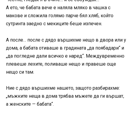
А ето, че бабата вече е наляла мляко в чашка с
макове и сложила голямо парче бял хляб, който
сутринта заедно с мекиците беше изпечен.
А после… после с дядо вършихме нещо в двора или у
дома, а бабата отиваше в градината „да поябадари“ и
„да погледне дали всичко е наред“. Междувременно
плевеше лехите, поливаше нещо и правеше още
нещо си там.
Ние с дядо вършихме нашето, защото разбирахме:
„мъжките неща в дома трябва мъжете да ги вършат,
а женските — бабата“.