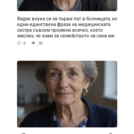
Видях внука си за първи път в болницата, но
една-единствена фраза на медицинската
сестра съвсем промени всичко, което
мислех, че знам за семейството на сина ми.
0
18