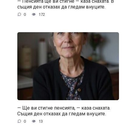
— Пенсията ще ви стигне — каза снахата. В
същия ден отказах да гледам внуците.
0
172
— Ще ви стигне пенсията, — каза снахата.
Същия ден отказах да гледам внуците.
0
13