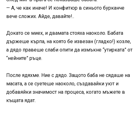
— А, че как иначе! И конфитюр в синьото бурканче
вече сложих. Айде, давайте!..
Докато се миех, и двамата стояха наоколо. Бабата
държеше кърпа, на която бе извезан (гладко!) козле,
а дядо правеше слаби опити да измъкне “утирката” от
“нейните” ръце.
После ядяхме. Ние с дядо. Защото баба не сядаше на
масата, а се суетеше наоколо, създавайки уют и
добавяйки значимост на процеса, когато мъжете в
къщата ядат.