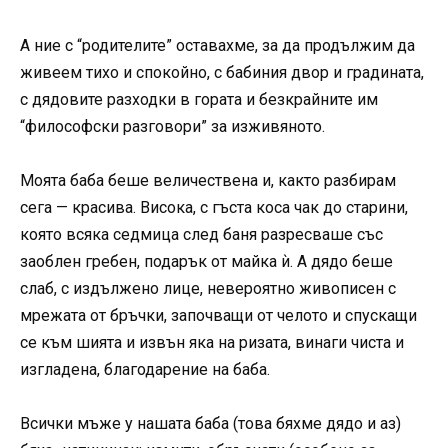
А ние с “родителите” оставахме, за да продължим да
живеем тихо и спокойно, с бабиния двор и градината,
с дядовите разходки в гората и безкрайните им
“философски разговори” за изживяното.
Моята баба беше величествена и, както разбирам
сега — красива. Висока, с гъста коса чак до старини,
която всяка седмица след баня разресваше със
заоблен гребен, подарък от майка ѝ. А дядо беше
слаб, с издължено лице, невероятно живописен с
мрежата от бръчки, започващи от челото и спускащи
се към шията и извън яка на ризата, винаги чиста и
изгладена, благодарение на баба.
Всички мъже у нашата баба (това бяхме дядо и аз)