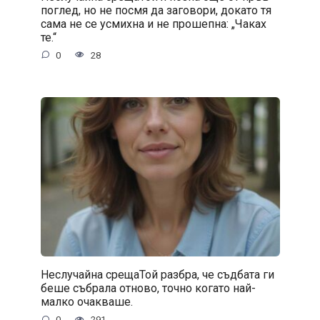
поглед, но не посмя да заговори, докато тя
сама не се усмихна и не прошепна: „Чаках
те.“
0
28
Неслучайна срещаТой разбра, че съдбата ги
беше събрала отново, точно когато най-
малко очакваше.
0
291