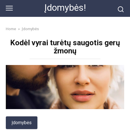
Skip
Įdomybės!
to
content
Home
»
Įdomybės
Kodėl vyrai turėtų saugotis gerų
žmonų
Įdomybės