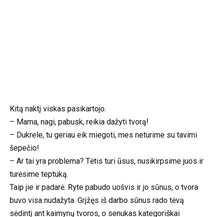
Kitą naktį viskas pasikartojo.
– Mama, nagi, pabusk, reikia dažyti tvorą!
– Dukrele, tu geriau eik miegoti, mes neturime su tavimi
šepečio!
– Ar tai yra problema? Tėtis turi ūsus, nusikirpsime juos ir
turėsime teptuką.
Taip jie ir padarė. Ryte pabudo uošvis ir jo sūnus, o tvora
buvo visa nudažyta. Grįžęs iš darbo sūnus rado tėvą
sėdintį ant kaimynų tvoros, o senukas kategoriškai