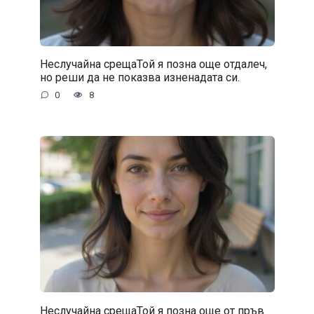
Неслучайна срещаТой я позна още отдалеч,
но реши да не показва изненадата си.
0
8
Неслучайна срещаТой я позна още от пръв