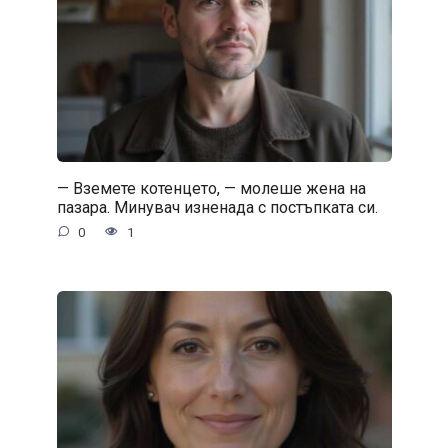
— Вземете котенцето, — молеше жена на
пазара. Минувач изненада с постъпката си.
0
1