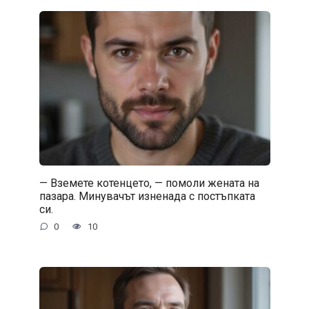
— Вземете котенцето, — помоли жената на
пазара. Минувачът изненада с постъпката
си.
0
10