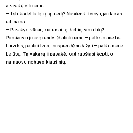
atsisakė eiti namo.
– Tėti, kodėl tu lipi į tą medį? Nusileisk žemyn, jau laikas
eiti namo.
– Pasakyk, sūnau, kur radai tą darbinį smirdalą?
Pirmiausia ji nusprendė išbalinti namą – paliko mane be
barzdos, paskui tvorą, nusprendė nudažyti – paliko mane
be ūsų.
Tą vakarą ji pasakė, kad ruošiasi kepti, o
namuose nebuvo kiaušinių.