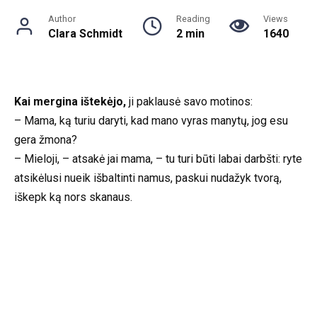
Author
Reading
Views
Clara Schmidt
2 min
1640
Kai mergina ištekėjo,
ji paklausė savo motinos:
– Mama, ką turiu daryti, kad mano vyras manytų, jog esu
gera žmona?
– Mieloji, – atsakė jai mama, – tu turi būti labai darbšti: ryte
atsikėlusi nueik išbaltinti namus, paskui nudažyk tvorą,
iškepk ką nors skanaus.