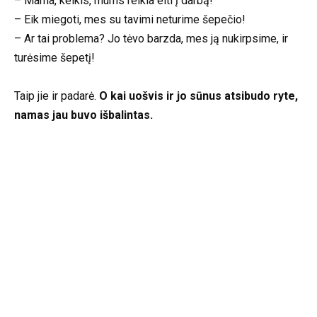
– Mama, kelkis, mums reikia eiti į darbą!
– Eik miegoti, mes su tavimi neturime šepečio!
– Ar tai problema? Jo tėvo barzda, mes ją nukirpsime, ir
turėsime šepetį!
Taip jie ir padarė.
O kai uošvis ir jo sūnus atsibudo ryte,
namas jau buvo išbalintas.