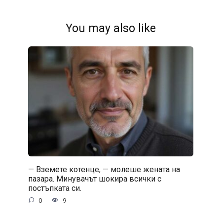
You may also like
— Вземете котенце, — молеше жената на
пазара. Минувачът шокира всички с
постъпката си.
0
9