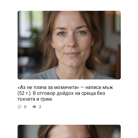
«Аз не плача за момичета» — написа мъж
(52 г.). В отговор дойдох на среща без
токчета и грим.
0
2