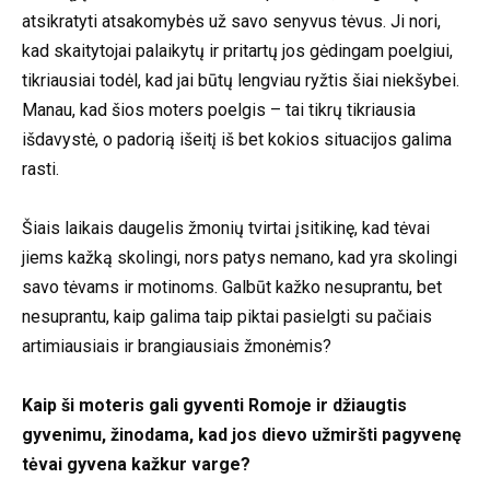
atsikratyti atsakomybės už savo senyvus tėvus. Ji nori,
kad skaitytojai palaikytų ir pritartų jos gėdingam poelgiui,
tikriausiai todėl, kad jai būtų lengviau ryžtis šiai niekšybei.
Manau, kad šios moters poelgis – tai tikrų tikriausia
išdavystė, o padorią išeitį iš bet kokios situacijos galima
rasti.
Šiais laikais daugelis žmonių tvirtai įsitikinę, kad tėvai
jiems kažką skolingi, nors patys nemano, kad yra skolingi
savo tėvams ir motinoms. Galbūt kažko nesuprantu, bet
nesuprantu, kaip galima taip piktai pasielgti su pačiais
artimiausiais ir brangiausiais žmonėmis?
Kaip ši moteris gali gyventi Romoje ir džiaugtis
gyvenimu, žinodama, kad jos dievo užmiršti pagyvenę
tėvai gyvena kažkur varge?