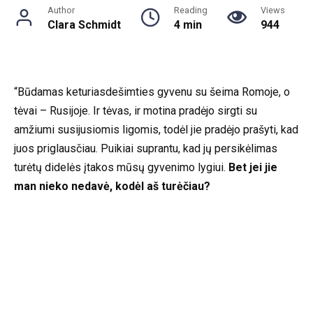
Author
Reading
Views
Clara Schmidt
4 min
944
“Būdamas keturiasdešimties gyvenu su šeima Romoje, o
tėvai – Rusijoje. Ir tėvas, ir motina pradėjo sirgti su
amžiumi susijusiomis ligomis, todėl jie pradėjo prašyti, kad
juos priglausčiau. Puikiai suprantu, kad jų persikėlimas
turėtų didelės įtakos mūsų gyvenimo lygiui.
Bet jei jie
man nieko nedavė, kodėl aš turėčiau?