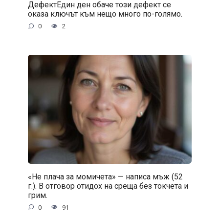
ДефектЕдин ден обаче този дефект се
оказа ключът към нещо много по-голямо.
0
2
«Не плача за момичета» — написа мъж (52
г.). В отговор отидох на среща без токчета и
грим.
0
91