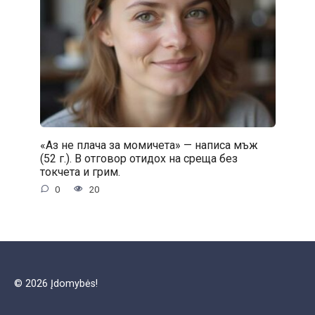
«Аз не плача за момичета» — написа мъж
(52 г.). В отговор отидох на среща без
токчета и грим.
0
20
© 2026 Įdomybės!