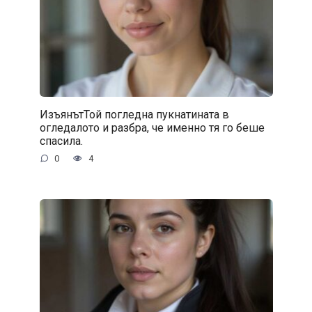
ИзъянътТой погледна пукнатината в
огледалото и разбра, че именно тя го беше
спасила.
0
4