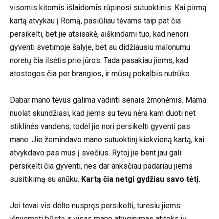
visomis kitomis išlaidomis rūpinosi sutuoktinis. Kai pirmą
kartą atvykau į Romą, pasiūliau tėvams taip pat čia
persikelti, bet jie atsisakė, aiškindami tuo, kad nenori
gyventi svetimoje šalyje, bet su didžiausiu malonumu
norėtų čia ilsėtis prie jūros. Tada pasakiau jiems, kad
atostogos čia per brangios, ir mūsų pokalbis nutrūko.
Dabar mano tėvus galima vadinti senais žmonėmis. Mama
nuolat skundžiasi, kad jiems su tėvu nėra kam duoti net
stiklinės vandens, todėl jie nori persikelti gyventi pas
mane. Jie žemindavo mano sutuoktinį kiekvieną kartą, kai
atvykdavo pas mus į svečius. Rytoj jie bent jau gali
persikelti čia gyventi, nes dar anksčiau padariau jiems
susitikimą su anūku.
Kartą čia netgi gydžiau savo tėtį.
Jei tėvai vis dėlto nuspręs persikelti, turėsiu jiems
išnuomoti būstą ir visas mano atlyginimas atiteks jų