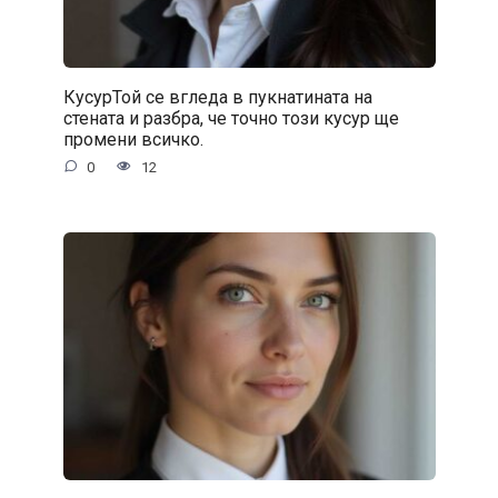
КусурТой се вгледа в пукнатината на
стената и разбра, че точно този кусур ще
промени всичко.
0
12