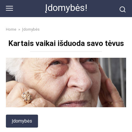
Skip
Įdomybės!
to
content
Home
»
Įdomybės
Kartais vaikai išduoda savo tėvus
Įdomybės