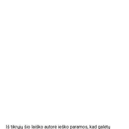
Iš tikrųjų šio laiško autorė ieško paramos, kad galėtų