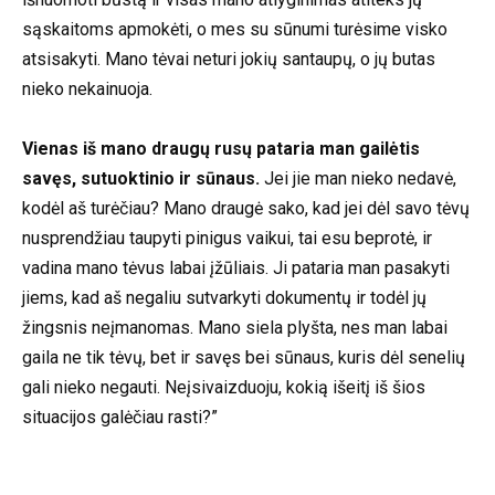
sąskaitoms apmokėti, o mes su sūnumi turėsime visko
atsisakyti. Mano tėvai neturi jokių santaupų, o jų butas
nieko nekainuoja.
Vienas iš mano draugų rusų pataria man gailėtis
savęs, sutuoktinio ir sūnaus.
Jei jie man nieko nedavė,
kodėl aš turėčiau? Mano draugė sako, kad jei dėl savo tėvų
nusprendžiau taupyti pinigus vaikui, tai esu beprotė, ir
vadina mano tėvus labai įžūliais. Ji pataria man pasakyti
jiems, kad aš negaliu sutvarkyti dokumentų ir todėl jų
žingsnis neįmanomas. Mano siela plyšta, nes man labai
gaila ne tik tėvų, bet ir savęs bei sūnaus, kuris dėl senelių
gali nieko negauti. Neįsivaizduoju, kokią išeitį iš šios
situacijos galėčiau rasti?”