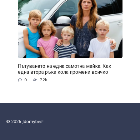
Пътуването на една самотна майка: Как
една втора ръка кола промени всичко
0
7.2k.
© 2026 Įdomybės!