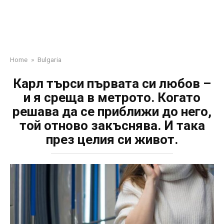
Home
»
Bulgaria
Карл търси първата си любов –
и я среща в метрото. Когато
решава да се приближи до него,
той отново закъснява. И така
през целия си живот.