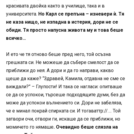
красивата двойка както в училище, така и в
университета.
Но Карл се препъна – изневери ѝ. Тя
не каза нищо, не изпадна в истерия, дори не се
обиди. Тя просто напусна живота му и това беше
всичко…
И ето че тя отново беше пред него, той осъзна
грешката си. Не можеше да събере смелост да се
приближи до нея. А дори и да го направи, какво
щеше да каже? “Здравей, Камила, отдавна не сме се
виждали?” – Глупости! И така се нагласи: опитваше
се да се успокои, търсеше подходящите думи, без да
може да успокои вълнението си. Дори не забеляза,
че е минал покрай спирката си. И тогаваһттр://…. Той
затвори очи, отвори ги, искаше да се приближи, но
момичето го нямаше
. Очевидно беше слязла на