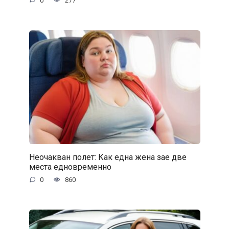
0
277
Неочакван полет: Как една жена зае две
места едновременно
0
860