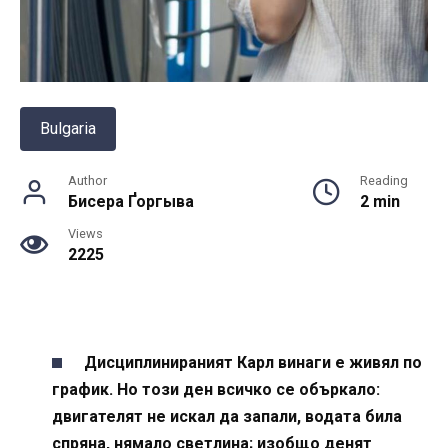
Bulgaria
Author
Reading
Бисера Ґоргыва
2 min
Views
2225
Дисциплинираният Карл винаги е живял по
график. Но този ден всичко се объркало:
двигателят не искал да запали, водата била
спряна, нямало светлина; изобщо денят