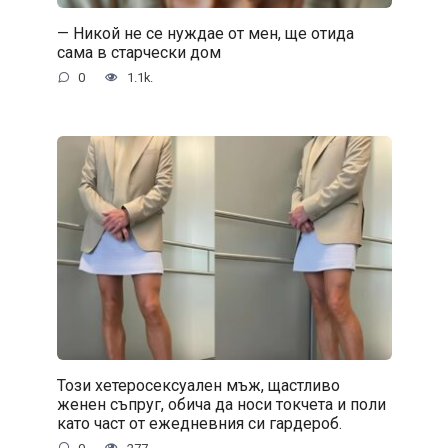
— Никой не се нуждае от мен, ще отида
сама в старчески дом
0
1.1k.
Този хетеросексуален мъж, щастливо
женен съпруг, обича да носи токчета и поли
като част от ежедневния си гардероб.