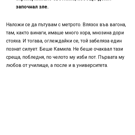
започнал зле.
Наложи се да пътувам с метрото. Влязох във вагона,
там, както винаги, имаше много хора, мнозина дори
стояха. И тогава, оглеждайки се, той забеляза един
познат силует. Беше Камила. Не беше очаквал тази
среща, побледня, по челото му изби пот. Първата му
любов от училище, а после и в университета.