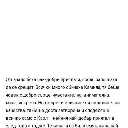
Отначало бяха най-добри приятели, после започнаха
да се срещат. Всички много обичаха Камила, тя беше
човек с добро сърце: чувствителна, внимателна,
мила, искрена. Но въпреки всичките си положителни
качества, тя беше доста затворена и споделяше
всичко само с Карл – нейния най-добър приятел, а
след това и гадже. Те винаги са били смятани за най-