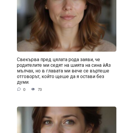
Свекърва пред цялата рода заяви, че
родителите ми седят на шията на сина ѝАз
мълчах, но в главата ми вече се въртеше
отговорът, който щеше да я остави без
думи.
0
73