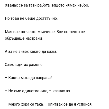
Хванах се за тази работа, защото нямах избор.
Но това не беше достатъчно.
Мая все по-често мълчеше. Все по-често се
обръщаше настрани.
А аз не знаех какво да кажа.
Само вдигах рамене:
– Какво мога да направя?
– Не сме единствените, – казвах аз.
– Много хора са така, – опитвах се да я успокоя.