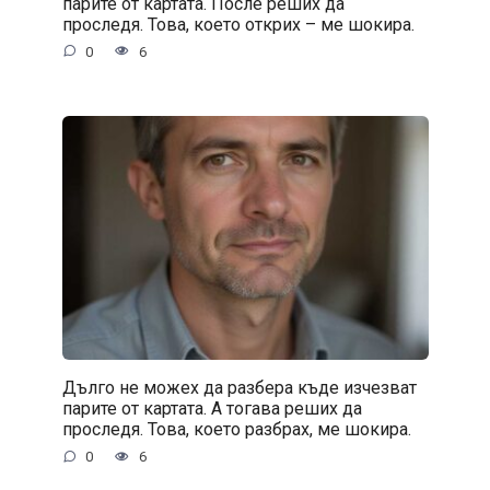
парите от картата. После реших да
проследя. Това, което открих – ме шокира.
0
6
Дълго не можех да разбера къде изчезват
парите от картата. А тогава реших да
проследя. Това, което разбрах, ме шокира.
0
6