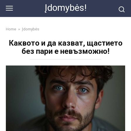
Skip
Įdomybės!
to
content
Home
»
Įdomybės
Каквото и да казват, щастието
без пари е невъзможно!