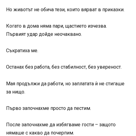
Но животът не обича тези, които вярват в приказки.
Когато в дома няма пари, щастието изчезва.
Първият удар дойде неочаквано.
Съкратиха ме.
Останах без работа, без стабилност, без увереност.
Мая продължи да работи, но заплатата ѝ не стигаше
за нищо.
Първо започнахме просто да пестим.
После започнахме да избягваме гости – защото
нямаше с какво да почерпим.