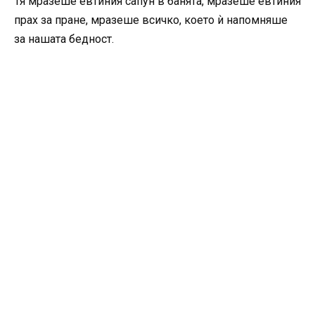
Тя мразеше евтиния сапун в банята, мразеше евтиния
прах за пране, мразеше всичко, което ѝ напомняше
за нашата бедност.