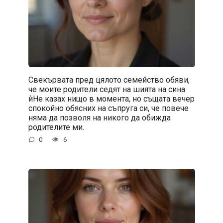
Свекървата пред цялото семейство обяви,
че моите родители седят на шията на сина
ѝНе казах нищо в момента, но същата вечер
спокойно обясних на съпруга си, че повече
няма да позволя на никого да обижда
родителите ми.
0
6