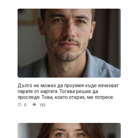
Дълго не можех да проумея къде изчезват
парите от картата. Тогава реших да
проследя. Това, което открих, ме потресе.
0
132