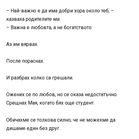
– Най-важно е да има добри хора около теб, –
казваха родителите ми.
– Важна е любовта, а не богатството.
Аз им вярвах.
После пораснах.
И разбрах колко са грешали.
Ожених се по любов, но се оказа недостатъчно.
Срещнах Мая, когато бях още студент.
Обичахме се толкова силно, че не можехме да
дишаме един без друг.