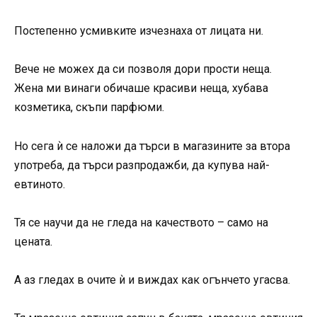
Постепенно усмивките изчезнаха от лицата ни.
Вече не можех да си позволя дори прости неща.
Жена ми винаги обичаше красиви неща, хубава
козметика, скъпи парфюми.
Но сега ѝ се наложи да търси в магазините за втора
употреба, да търси разпродажби, да купува най-
евтиното.
Тя се научи да не гледа на качеството – само на
цената.
А аз гледах в очите ѝ и виждах как огънчето угасва.