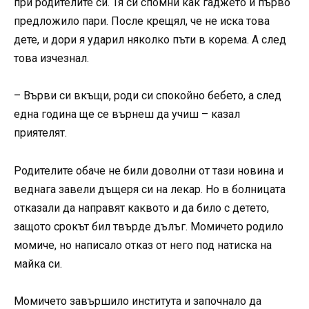
при родителите си. Тя си спомни как гаджето ѝ първо
предложило пари. После крещял, че не иска това
дете, и дори я ударил няколко пъти в корема. А след
това изчезнал.
– Върви си вкъщи, роди си спокойно бебето, а след
една година ще се върнеш да учиш – казал
приятелят.
Родителите обаче не били доволни от тази новина и
веднага завели дъщеря си на лекар. Но в болницата
отказали да направят каквото и да било с детето,
защото срокът бил твърде дълъг. Момичето родило
момиче, но написало отказ от него под натиска на
майка си.
Момичето завършило института и започнало да