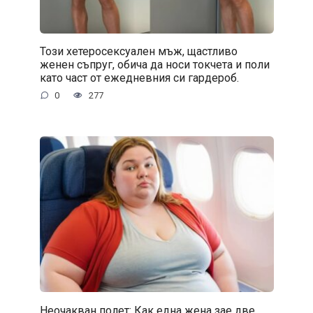
Този хетеросексуален мъж, щастливо
женен съпруг, обича да носи токчета и поли
като част от ежедневния си гардероб.
0
277
Неочакван полет: Как една жена зае две