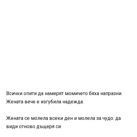
Всички опити да намерят момичето бяха напразни.
Жената вече е изгубила надежда.
Жената се молела всеки ден и молела за чудо: да
види отново дъщеря си.