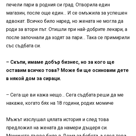
печели пари в родния си град. Отворила един
магазин, после още един… И се омъжила за успешен
адвокат. Всичко било наред, но жената не могла да
роди за втори път. Отишли при най-добрите лекари, а
после започнали да ходят за пари… Така се примирили
със съдбата си.
– Скъпи, имаме добър бизнес, но за кого ще
оставим всичко това? Може би ще осиновим дете
в някой дом за сираци.
– Сега ще ви кажа нещо… Сега съдбата реши да ме
накаже, когато бях на 18 години, родих момиче
Мъжът изслушал цялата история и след това
предложил на жената да намери дъщеря си.
Момичето първо било в Дома за бебета, а след това