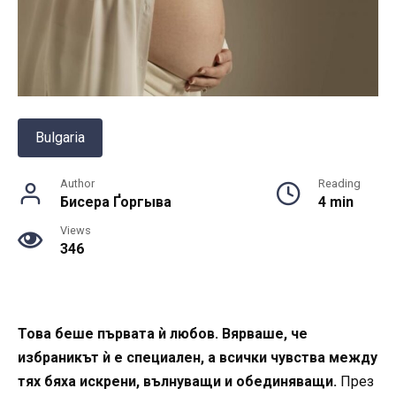
Bulgaria
Author
Reading
Бисера Ґоргыва
4 min
Views
346
Това беше първата ѝ любов. Вярваше, че
избраникът ѝ е специален, а всички чувства между
тях бяха искрени, вълнуващи и обединяващи.
През