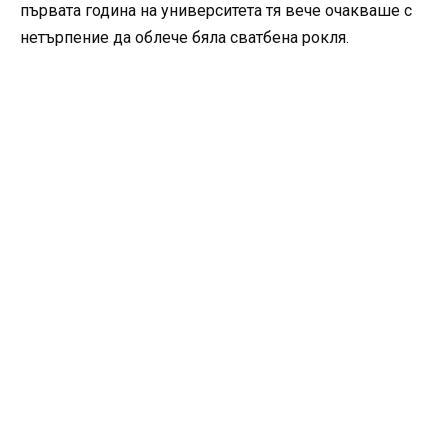
първата година на университета тя вече очакваше с
нетърпение да облече бяла сватбена рокля.