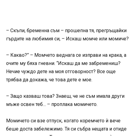
– Скъпи, бременна съм – прошепна тя, прегръщайки
гърдите на любимия си, – Искаш момче или момиче?
– Какво?” – Момчето веднага се изправи на крака, а
очите му бяха гневни. “Искаш да ме забремениш?
Нечие чуждо дете на моя отговорност? Все още
трябва да докажа, че това дете е мое.
– Защо казваш това? Знаеш, че не съм имала други
мъже освен теб… – проплака момичето.
Момичето си взе отпуск, когато коремчето ѝ вече
беше доста забележимо. Тя си събра нещата и отиде