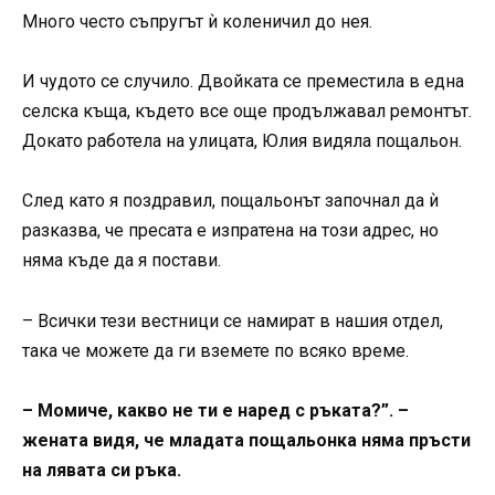
Много често съпругът ѝ коленичил до нея.
И чудото се случило. Двойката се преместила в една
селска къща, където все още продължавал ремонтът.
Докато работела на улицата, Юлия видяла пощальон.
След като я поздравил, пощальонът започнал да ѝ
разказва, че пресата е изпратена на този адрес, но
няма къде да я постави.
– Всички тези вестници се намират в нашия отдел,
така че можете да ги вземете по всяко време.
– Момиче, какво не ти е наред с ръката?”. –
жената видя, че младата пощальонка няма пръсти
на лявата си ръка.