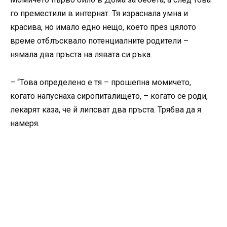
го преместили в интернат. Тя израснала умна и
красива, но имало едно нещо, което през цялото
време отблъсквало потенциалните родители –
нямала два пръста на лявата си ръка.
– “Това определено е тя – прошепна момичето,
когато напуснаха сиропиталището, – когато се роди,
лекарят каза, че й липсват два пръста. Трябва да я
намеря.