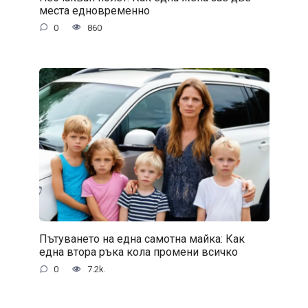
места едновременно
0
860
Пътуването на една самотна майка: Как
една втора ръка кола промени всичко
0
7.2k.