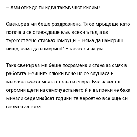
– Ами откъде ти идва такъв чист килим?
Свекърва ми беше раздразнена. Тя се мръщеше като
погача и се оглеждаше във всеки ъгъл, а аз
тържествено стисках юмруци: – Няма да намериш
нищо, няма да намериш!” – казах си на ум.
Така свекърва ми беше посрамена и стана за смях в
работата. Нейните клюки вече не се слушаха и
мнозина взеха моята страна в спора. Бях нанесъл
огромни щети на самочувствието ѝ и въпреки че бяха
минали седемнайсет години, тя вероятно все още си
спомня за това.