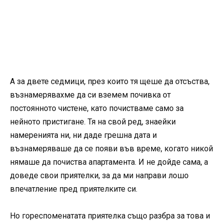
А за двете седмици, през които тя щеше да отсъства,
възнамерявахме да си вземем почивка от
постоянното чистене, като почистваме само за
нейното пристигане. Тя на свой ред, знаейки
намеренията ни, ни даде грешна дата и
възнамеряваше да се появи във време, когато никой
нямаше да почиства апартамента. И не дойде сама, а
доведе свои приятелки, за да ми направи лошо
впечатление пред приятелките си.
Но гореспоменатата приятелка също разбра за това и