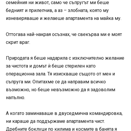
семейния ни живот, само че съпругът ми беше
бедният и прилепчив, а аз – злобната, която му
изневеряваше и желаеше апартамента на майка му.
Оттогава най-накрая осъзнах, че свекърва ми е моят
скрит враг.
Природата я беше надарила с изключително желание
за чистота и домът ѝ беше стерилен като
операционна зала. Тя изискваше същото от мен и
съпруга ми. Опитахме се да направим всичко
възможно, но беше невъзможно да я задоволим
напълно.
А когато заминаваше в двуседмична командировка,
ни караше да поддържаме апартамента чист.
Дребните боклуци по килима и космите в банята я