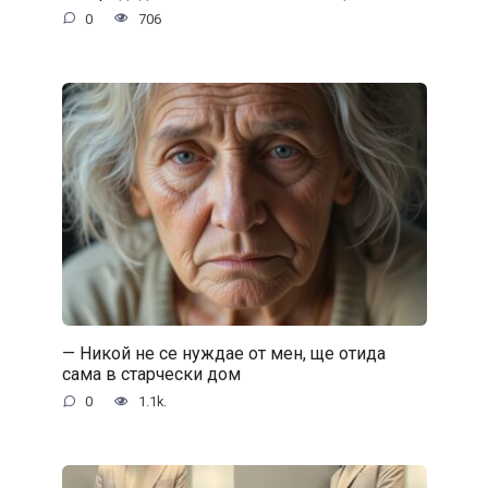
0
706
— Никой не се нуждае от мен, ще отида
сама в старчески дом
0
1.1k.