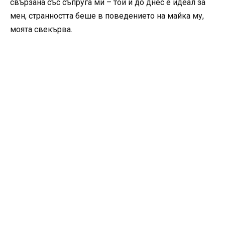
свързана със съпруга ми – той и до днес е идеал за
мен, странността беше в поведението на майка му,
моята свекърва.