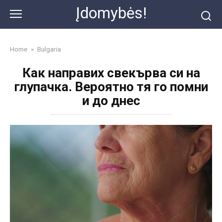
Skip
Įdomybės!
to
content
Home
»
Bulgaria
Как направих свекърва си на
глупачка. Вероятно тя го помни
и до днес