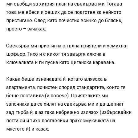
ми съобщи за хитрия план на свекърва ми. Тогава
това ме вбеси и реших да се подготвя за нейното
пристигане. След като почистих всичко до блясък,
просто – зачаках.
Свекърва ми пристигна с тълпа приятели и усмихнат
шофьор. Тихо и с кикот тя завъртя ключа в
ключалката и ги пусна като циганска каравана.
Каква беше изненадата ѝ, когато влязоха в
апартамента, почистен според стандартите, които тя
беше поставила (и повече). Приятелките ми
започнаха да се хилят на свекърва ми и да шепнат
зад гърба ѝ, а аз така небрежно излязох (избърсвайки
потта си и тихо поставяйки прахосмукачката на
мястото ѝ) и казах: