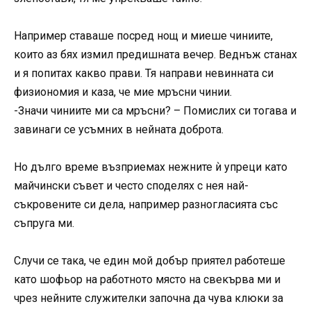
Например ставаше посред нощ и миеше чиниите,
които аз бях измил предишната вечер. Веднъж станах
и я попитах какво прави. Тя направи невинната си
физиономия и каза, че мие мръсни чинии.
-Значи чиниите ми са мръсни? – Помислих си тогава и
завинаги се усъмних в нейната доброта.
Но дълго време възприемах нежните ѝ упреци като
майчински съвет и често споделях с нея най-
съкровените си дела, например разногласията със
съпруга ми.
Случи се така, че един мой добър приятел работеше
като шофьор на работното място на свекърва ми и
чрез нейните служителки започна да чува клюки за