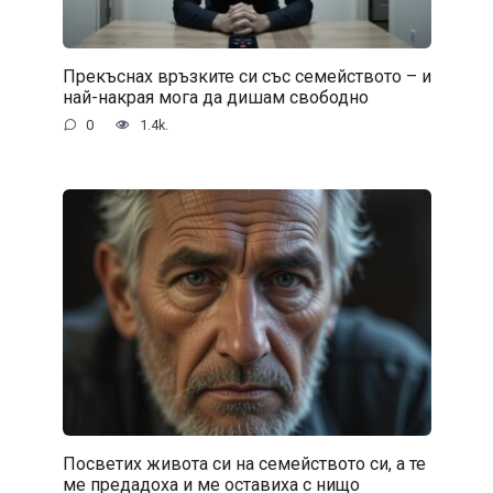
Прекъснах връзките си със семейството – и
най-накрая мога да дишам свободно
0
1.4k.
Посветих живота си на семейството си, а те
ме предадоха и ме оставиха с нищо