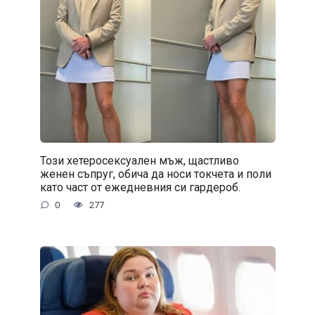
Този хетеросексуален мъж, щастливо
женен съпруг, обича да носи токчета и поли
като част от ежедневния си гардероб.
0
277