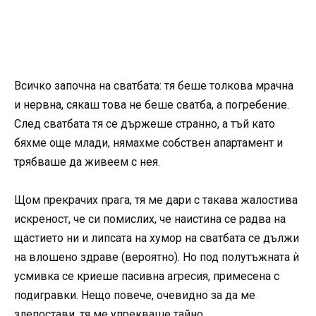
Всичко започна на сватбата: тя беше толкова мрачна
и нервна, сякаш това не беше сватба, а погребение.
След сватбата тя се държеше странно, а тъй като
бяхме още млади, нямахме собствен апартамент и
трябваше да живеем с нея.
Щом прекрачих прага, тя ме дари с такава жалостива
искреност, че си помислих, че наистина се радва на
щастието ни и липсата на хумор на сватбата се дължи
на влошено здраве (вероятно). Но под полутъжната ѝ
усмивка се криеше пасивна агресия, примесена с
подигравки. Нещо повече, очевидно за да ме
злепостави, тя ме упрекваше тайно.