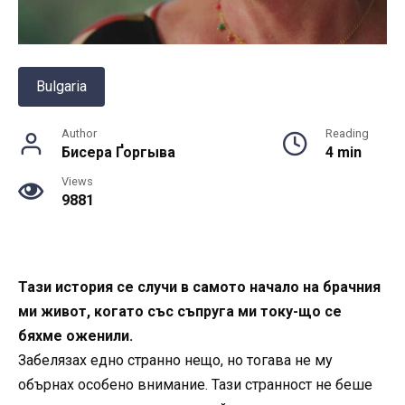
Bulgaria
Author
Reading
Бисера Ґоргыва
4 min
Views
9881
Тази история се случи в самото начало на брачния
ми живот, когато със съпруга ми току-що се
бяхме оженили.
Забелязах едно странно нещо, но тогава не му
обърнах особено внимание. Тази странност не беше