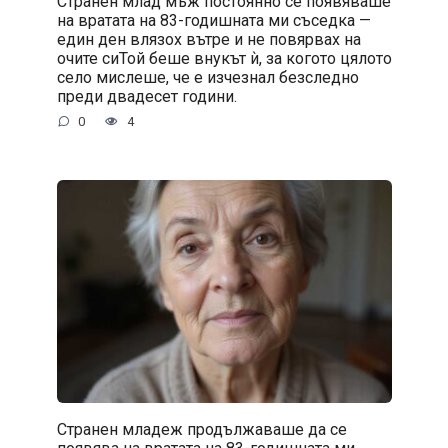
Странен млад мъж постоянно се появяваше
на вратата на 83-годишната ми съседка —
един ден влязох вътре и не повярвах на
очите сиТой беше внукът ѝ, за когото цялото
село мислеше, че е изчезнал безследно
преди двадесет години.
0
4
Странен младеж продължаваше да се
появява на вратата на 83-годишната ми