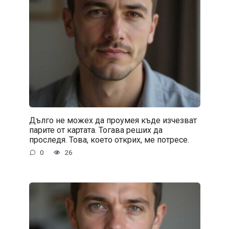
Дълго не можех да проумея къде изчезват
парите от картата. Тогава реших да
проследя. Това, което открих, ме потресе.
0
26