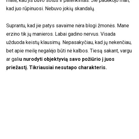
matė, kad jis buvo sotus ir patenkintas. Jie padėkojo man,
kad juo rūpinuosi. Nebuvo jokių skandalų.
Suprantu, kad jie patys savaime nėra blogi žmonės. Mane
erzino tik jų manieros. Labai gadino nervus. Visada
užduoda keistų klausimų. Nepasakyčiau, kad jų nekenčiau,
bet apie meilę negalėjo būti nė kalbos. Tiesą sakant, vargu
ar gali
u nurodyti objektyvią savo požiūrio į juos
priežastį. Tikriausiai nesutapo charakteris.