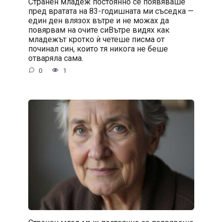
Странен младеж постоянно се появяваше
пред вратата на 83-годишната ми съседка —
един ден влязох вътре и не можах да
повярвам на очите сиВътре видях как
младежът кротко ѝ четеше писма от
починал син, които тя никога не беше
отваряла сама.
0
1