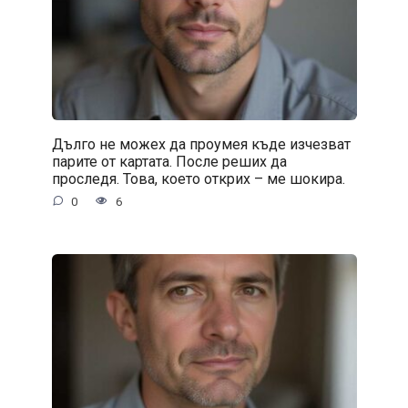
Дълго не можех да проумея къде изчезват
парите от картата. После реших да
проследя. Това, което открих – ме шокира.
0
6