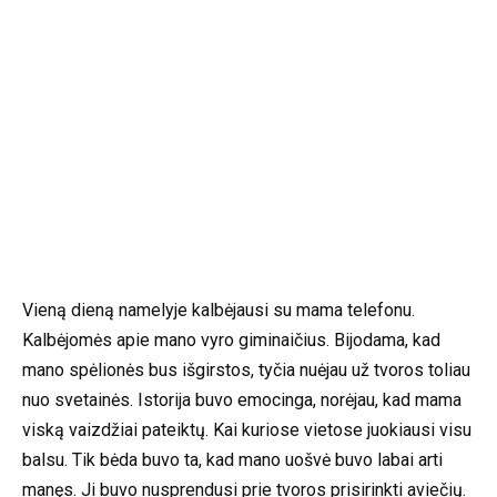
Vieną dieną namelyje kalbėjausi su mama telefonu.
Kalbėjomės apie mano vyro giminaičius. Bijodama, kad
mano spėlionės bus išgirstos, tyčia nuėjau už tvoros toliau
nuo svetainės. Istorija buvo emocinga, norėjau, kad mama
viską vaizdžiai pateiktų. Kai kuriose vietose juokiausi visu
balsu. Tik bėda buvo ta, kad mano uošvė buvo labai arti
manęs. Ji buvo nusprendusi prie tvoros prisirinkti aviečių.