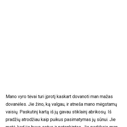
Mano vyro tėvai turi įprotį kaskart dovanoti man mažas
dovanėles. Jie žino, ką valgau, ir atneša mano mėgstamų
vaisių. Paskutinį kartą iš jų gavau stiklainį abrikosų. Iš
pradžių atrodžiau kaip puikus pasimatymas jų sūnui. Jie