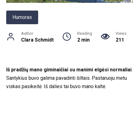
Humoras
Author
Reading
Views
Clara Schmidt
2 min
211
Iš pradžių mano
giminaičiai su manimi elgėsi normaliai
.
Santykius buvo galima pavadinti šiltais. Pastaruoju metu
viskas pasikeitė. Iš dalies tai buvo mano kaltė.