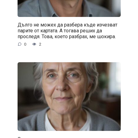
Дълго не можех да разбера къде изчезват
парите от картата. А тогава реших да
проследя. Това, което разбрах, ме шокира.
0
2