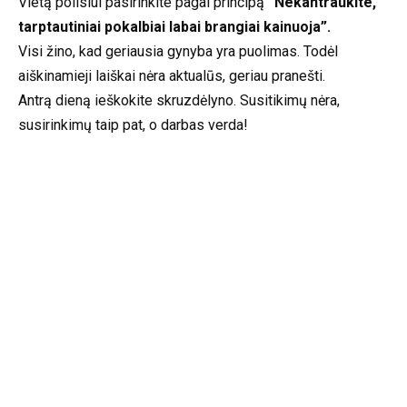
Vietą poilsiui pasirinkite pagal principą
“Nekantraukite,
tarptautiniai pokalbiai labai brangiai kainuoja”.
Visi žino, kad geriausia gynyba yra puolimas. Todėl
aiškinamieji laiškai nėra aktualūs, geriau pranešti.
Antrą dieną ieškokite skruzdėlyno. Susitikimų nėra,
susirinkimų taip pat, o darbas verda!