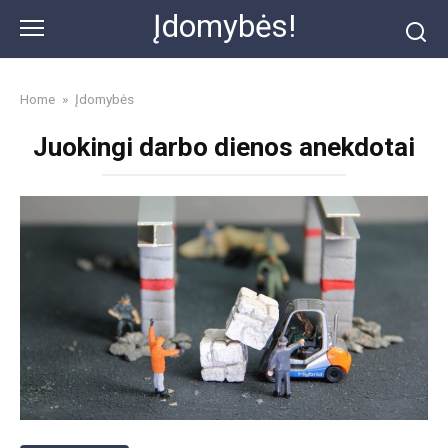
Skip
Įdomybės!
to
content
Home
»
Įdomybės
Juokingi darbo dienos anekdotai