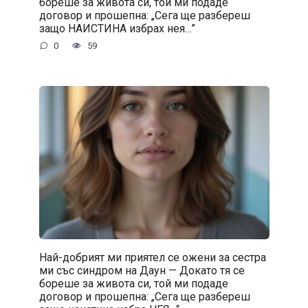
бореше за живота си, той ми подаде
договор и прошепна: „Сега ще разбереш
защо НАИСТИНА избрах нея…”
0
59
Най-добрият ми приятел се ожени за сестра
ми със синдром на Даун — Докато тя се
бореше за живота си, той ми подаде
договор и прошепна: „Сега ще разбереш