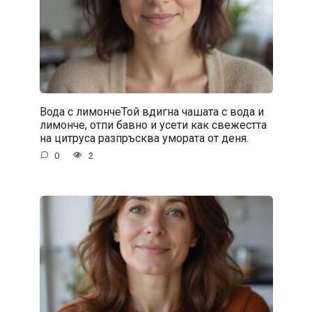
Вода с лимончеТой вдигна чашата с вода и
лимонче, отпи бавно и усети как свежестта
на цитруса разпръсква умората от деня.
0
2