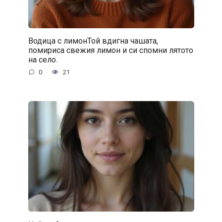
Водица с лимонТой вдигна чашата,
помириса свежия лимон и си спомни лятото
на село.
0
21