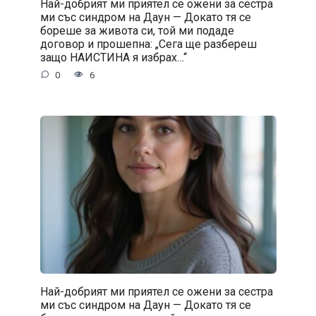
Най-добрият ми приятел се ожени за сестра
ми със синдром на Даун — Докато тя се
бореше за живота си, той ми подаде
договор и прошепна: „Сега ще разбереш
защо НАИСТИНА я избрах…“
0
6
Най-добрият ми приятел се ожени за сестра
ми със синдром на Даун — Докато тя се