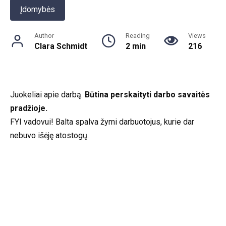
Įdomybės
Author
Reading
Views
Clara Schmidt
2 min
216
Juokeliai apie darbą.
Būtina perskaityti darbo savaitės
pradžioje.
FYI vadovui! Balta spalva žymi darbuotojus, kurie dar
nebuvo išėję atostogų.