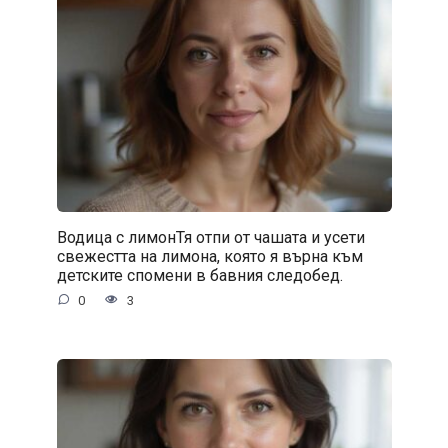
Водица с лимонТя отпи от чашата и усети
свежестта на лимона, която я върна към
детските спомени в бавния следобед.
0
3