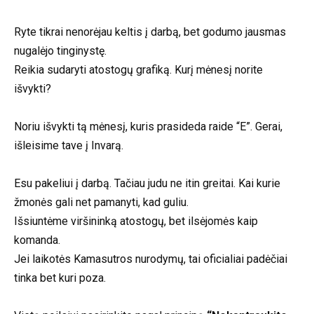
Ryte tikrai nenorėjau keltis į darbą, bet godumo jausmas
nugalėjo tinginystę.
Reikia sudaryti atostogų grafiką. Kurį mėnesį norite
išvykti?
Noriu išvykti tą mėnesį, kuris prasideda raide “E”. Gerai,
išleisime tave į Invarą.
Esu pakeliui į darbą. Tačiau judu ne itin greitai. Kai kurie
žmonės gali net pamanyti, kad guliu.
Išsiuntėme viršininką atostogų, bet ilsėjomės kaip
komanda.
Jei laikotės Kamasutros nurodymų, tai oficialiai padėčiai
tinka bet kuri poza.