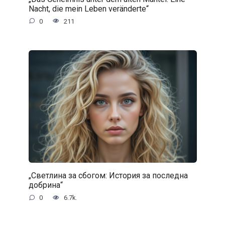
Nacht, die mein Leben veränderte“
0
211
„Светлина за сбогом: История за последна
добрина“
0
6.7k.