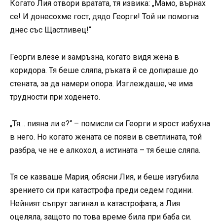
Когато Лия отвори вратата, тя извика: „Мамо, върнах
се! И донесохме гост, дядо Георги! Той ни помогна
днес със Щастливец!“
Георги влезе и замръзна, когато видя жена в
коридора. Тя беше сляпа, ръката й се допираше до
стената, за да намери опора. Изглеждаше, че има
трудности при ходенето.
„Тя… пияна ли е?“ – помисли си Георги и ярост избухна
в него. Но когато жената се появи в светлината, той
разбра, че не е алкохол, а истината – тя беше сляпа.
Тя се казваше Мария, обясни Лия, и беше изгубила
зрението си при катастрофа преди седем години.
Нейният съпруг загинал в катастрофата, а Лия
оцеляла, защото по това време била при баба си.