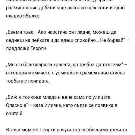
размишление добави още няколко праскови и едно
сладко ябълко.
„Вземи това… Ако наистина си гладна, можеш да
седнеш на пейката и да ядеш спокойно… Не бързай“ –
предложи Георги.
„Много благодаря за храната, но трябва да тръгвам“ –
отговори момичето с усмивка и срамежливо стисна
торбата с печивата.
„Виж я, толкова млада и вече сама по улицата…
Опасно е“ – каза Илияна, като сълзи се появиха в
очите й.
В този момент Георги почувства необяснима тревога