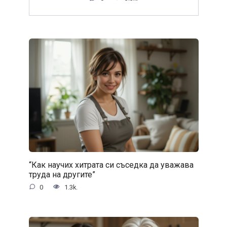
“Как научих хитрата си съседка да уважава
труда на другите”
0
1.3k.