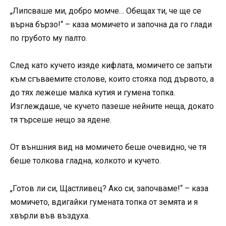
„Липсваше ми, добро момче… Обещах ти, че ще се
върна бързо!“ – каза момичето и започна да го глади
по грубото му палто.
След като кучето изяде кифлата, момичето се запъти
към сгъваемите столове, които стояха под дървото, а
до тях лежеше малка кутия и гумена топка.
Изглеждаше, че кучето пазеше нейните неща, докато
тя търсеше нещо за ядене.
От външния вид на момичето беше очевидно, че тя
беше толкова гладна, колкото и кучето.
„Готов ли си, Щастливец? Ако си, започваме!“ – каза
момичето, вдигайки гумената топка от земята и я
хвърли във въздуха.