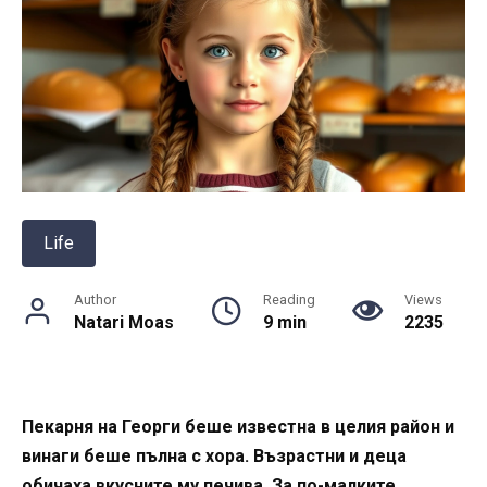
Life
Author
Reading
Views
Natari Moas
9 min
2235
Пекарня на Георги беше известна в целия район и
винаги беше пълна с хора. Възрастни и деца
обичаха вкусните му печива. За по-малките