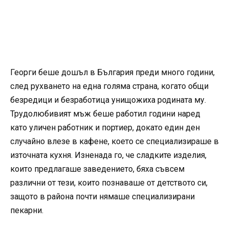
Георги беше дошъл в България преди много години,
след рухването на една голяма страна, когато общи
безредици и безработица унищожиха родината му.
Трудолюбивият мъж беше работил години наред
като уличен работник и портиер, докато един ден
случайно влезе в кафене, което се специализираше в
източната кухня. Изненада го, че сладките изделия,
които предлагаше заведението, бяха съвсем
различни от тези, които познаваше от детството си,
защото в района почти нямаше специализирани
пекарни.