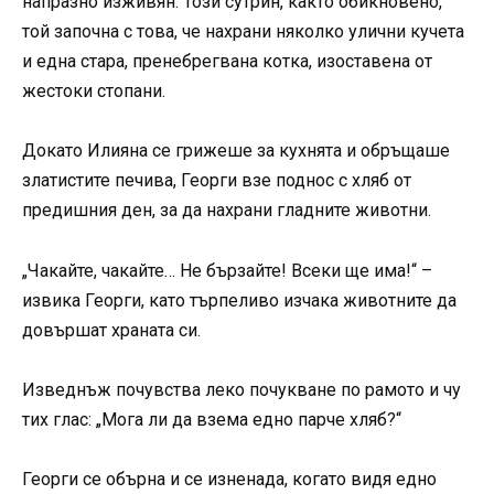
напразно изживян. Този сутрин, както обикновено,
той започна с това, че нахрани няколко улични кучета
и една стара, пренебрегвана котка, изоставена от
жестоки стопани.
Докато Илияна се грижеше за кухнята и обръщаше
златистите печива, Георги взе поднос с хляб от
предишния ден, за да нахрани гладните животни.
„Чакайте, чакайте… Не бързайте! Всеки ще има!“ –
извика Георги, като търпеливо изчака животните да
довършат храната си.
Изведнъж почувства леко почукване по рамото и чу
тих глас: „Мога ли да взема едно парче хляб?“
Георги се обърна и се изненада, когато видя едно