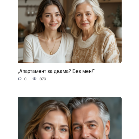
„Апартамент за двама? Без мен!“
0
879