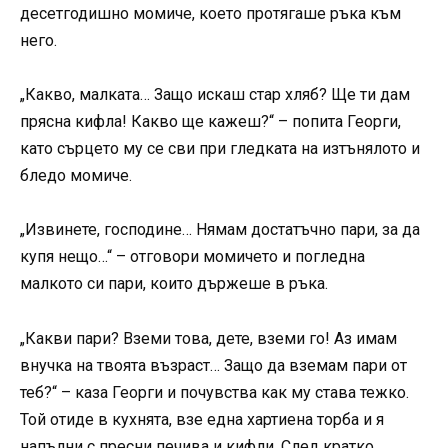
десетгодишно момиче, което протягаше ръка към
него.
„Какво, малката… Защо искаш стар хляб? Ще ти дам
прясна кифла! Какво ще кажеш?“ – попита Георги,
като сърцето му се сви при гледката на изтънялото и
бледо момиче.
„Извинете, господине… Нямам достатъчно пари, за да
купя нещо…“ – отговори момичето и погледна
малкото си пари, които държеше в ръка.
„Какви пари? Вземи това, дете, вземи го! Аз имам
внучка на твоята възраст… Защо да вземам пари от
теб?“ – каза Георги и почувства как му става тежко.
Той отиде в кухнята, взе една хартиена торба и я
напълни с пресни печива и кифли. След кратко