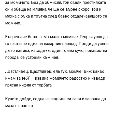
за момичето. Без да обмисля, той свали престилката
си и обеща на Илияна, че ще се върне скоро. Той й
махна с ръка и тръгна след бавно отдалечаващото се
момиче.
Въпреки че беше само малко момиче, Георги успя да
го настигне едва на пазарния площад. Преди да успее
да го извика, изведнъж един голям куче, неизвестна
порода, се устреми към нея.
„Щастливец, Щастливец, ела тук, момче! Виж какво
имам за теб!“ – извика момичето радостно и извади
прясна кифла от торбата.
Кучето дойде, седна на задните си лапи и започна да
маха с опашка.