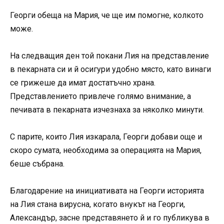
Георги обеща на Мария, че ще им помогне, колкото
може.
На следващия ден той покани Лия на представление
в пекарната си и й осигури удобно място, като винаги
се грижеше да имат достатъчно храна.
Представлението привлече голямо внимание, а
печивата в пекарната изчезнаха за няколко минути.
С парите, които Лия изкарала, Георги добави още и
скоро сумата, необходима за операцията на Мария,
беше събрана.
Благодарение на инициативата на Георги историята
на Лия стана вирусна, когато внукът на Георги,
Александър, засне представянето й и го публикува в