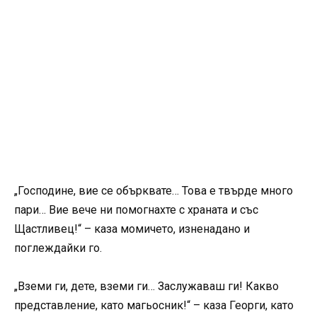
„Господине, вие се обърквате… Това е твърде много
пари… Вие вече ни помогнахте с храната и със
Щастливец!“ – каза момичето, изненадано и
поглеждайки го.
„Вземи ги, дете, вземи ги… Заслужаваш ги! Какво
представление, като магьосник!“ – каза Георги, като