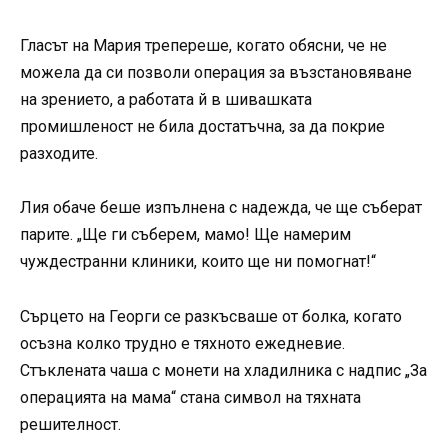
Гласът на Мария трепереше, когато обясни, че не
можела да си позволи операция за възстановяване
на зрението, а работата й в шивашката
промишленост не била достатъчна, за да покрие
разходите.
Лия обаче беше изпълнена с надежда, че ще съберат
парите. „Ще ги съберем, мамо! Ще намерим
чуждестранни клиники, които ще ни помогнат!“
Сърцето на Георги се разкъсваше от болка, когато
осъзна колко трудно е тяхното ежедневие.
Стъклената чаша с монети на хладилника с надпис „За
операцията на мама“ стана символ на тяхната
решителност.