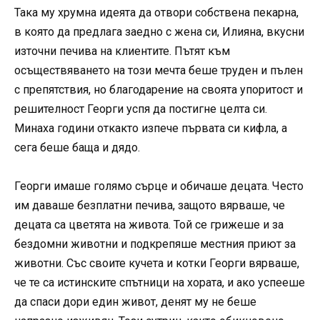
Така му хрумна идеята да отвори собствена пекарна,
в която да предлага заедно с жена си, Илияна, вкусни
източни печива на клиентите. Пътят към
осъществяването на този мечта беше труден и пълен
с препятствия, но благодарение на своята упоритост и
решителност Георги успя да постигне целта си.
Минаха години откакто изпече първата си кифла, а
сега беше баща и дядо.
Георги имаше голямо сърце и обичаше децата. Често
им даваше безплатни печива, защото вярваше, че
децата са цветята на живота. Той се грижеше и за
бездомни животни и подкрепяше местния приют за
животни. Със своите кучета и котки Георги вярваше,
че те са истинските спътници на хората, и ако успееше
да спаси дори един живот, денят му не беше