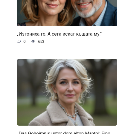
„Изгониха го. А сега искат къщата му.“
0
653
„Das Geheimnis unter dem alten Mantel: Eine