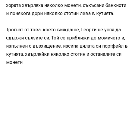
хората хвърляха няколко монети, съкъсани банкноти
и понякога дори няколко стотин лева в кутията.
Трогнат от това, което виждаше, Георги не успя да
сдържи сълзите си. Той се приближи до момичето и,
изпълнен с възхищение, изсипа цялата си портфейл в
кутията, хвърляйки няколко стотин и останалите си
монети.