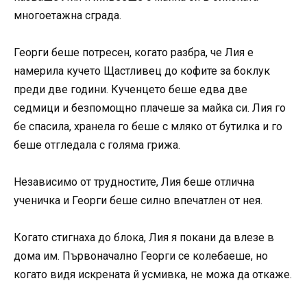
многоетажна сграда.
Георги беше потресен, когато разбра, че Лия е
намерила кучето Щастливец до кофите за боклук
преди две години. Кученцето беше едва две
седмици и безпомощно плачеше за майка си. Лия го
бе спасила, хранела го беше с мляко от бутилка и го
беше отгледала с голяма грижа.
Независимо от трудностите, Лия беше отлична
ученичка и Георги беше силно впечатлен от нея.
Когато стигнаха до блока, Лия я покани да влезе в
дома им. Първоначално Георги се колебаеше, но
когато видя искрената й усмивка, не можа да откаже.