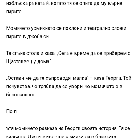
изблъска ръката й, когато тя се опита да му върне
парите.
Момичето усмихнато се поклони и театрално сложи
парите в джоба си.
Тя сгъна стола и каза: „Сега е време да се приберем с
Щастливец у дома.“
„Остави ме да те съпроводя, малка“ – каза Георги. Той
почувства, че трябва да се увери, че момичето е в
безопасност.
По п
ътя момичето разказа на Георги своята история. Тя се
казваше Лия и живееше с майка си в близката