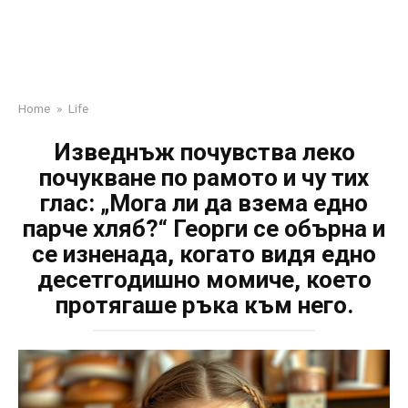
Home
»
Life
Изведнъж почувства леко
почукване по рамото и чу тих
глас: „Мога ли да взема едно
парче хляб?“ Георги се обърна и
се изненада, когато видя едно
десетгодишно момиче, което
протягаше ръка към него.