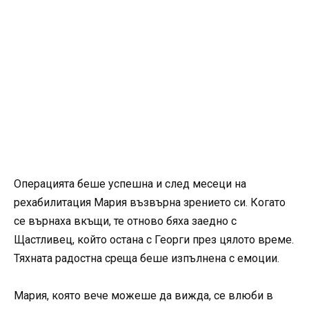
Операцията беше успешна и след месеци на
рехабилитация Мария възвърна зрението си. Когато
се върнаха вкъщи, те отново бяха заедно с
Щастливец, който остана с Георги през цялото време.
Тяхната радостна среща беше изпълнена с емоции.
Мария, която вече можеше да вижда, се влюби в