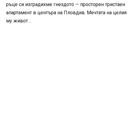
ръце си изградихме гнездото — просторен тристаен
апартамент в центъра на Пловдив. Мечтата на целия
му живот…