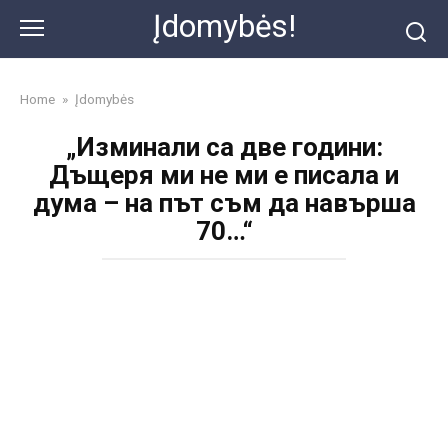
Skip
Įdomybės!
to
content
Home
»
Įdomybės
„Изминали са две години:
Дъщеря ми не ми е писала и
дума – на път съм да навърша
70…“