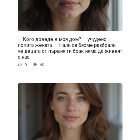
— Кого доведе в моя дом? — учудено
попита жената. — Нали се бяхме разбрали,
че децата от първия ти брак няма да живеят
с нас.
0
60