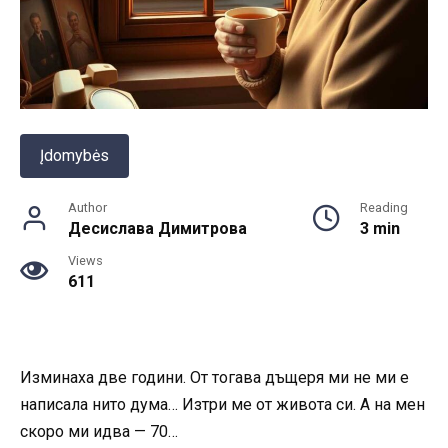
Įdomybės
Author
Reading
Десислава Димитрова
3 min
Views
611
Изминаха две години. От тогава дъщеря ми не ми е
написала нито дума… Изтри ме от живота си. А на мен
скоро ми идва — 70…