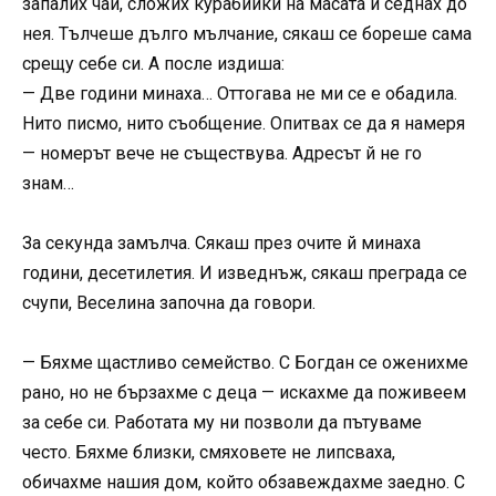
запалих чай, сложих курабийки на масата и седнах до
нея. Тълчеше дълго мълчание, сякаш се бореше сама
срещу себе си. А после издиша:
— Две години минаха… Оттогава не ми се е обадила.
Нито писмо, нито съобщение. Опитвах се да я намеря
— номерът вече не съществува. Адресът й не го
знам…
За секунда замълча. Сякаш през очите й минаха
години, десетилетия. И изведнъж, сякаш преграда се
счупи, Веселина започна да говори.
— Бяхме щастливо семейство. С Богдан се оженихме
рано, но не бързахме с деца — искахме да поживеем
за себе си. Работата му ни позволи да пътуваме
често. Бяхме близки, смяховете не липсваха,
обичахме нашия дом, който обзавеждахме заедно. С