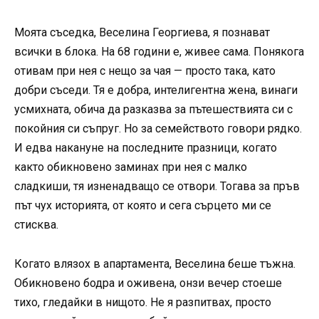
Моята съседка, Веселина Георгиева, я познават
всички в блока. На 68 години е, живее сама. Понякога
отивам при нея с нещо за чая — просто така, като
добри съседи. Тя е добра, интелигентна жена, винаги
усмихната, обича да разказва за пътешествията си с
покойния си съпруг. Но за семейството говори рядко.
И едва накануне на последните празници, когато
както обикновено заминах при нея с малко
сладкиши, тя изненадващо се отвори. Тогава за пръв
път чух историята, от която и сега сърцето ми се
стисква.
Когато влязох в апартамента, Веселина беше тъжна.
Обикновено бодра и оживена, онзи вечер стоеше
тихо, гледайки в нищото. Не я разпитвах, просто