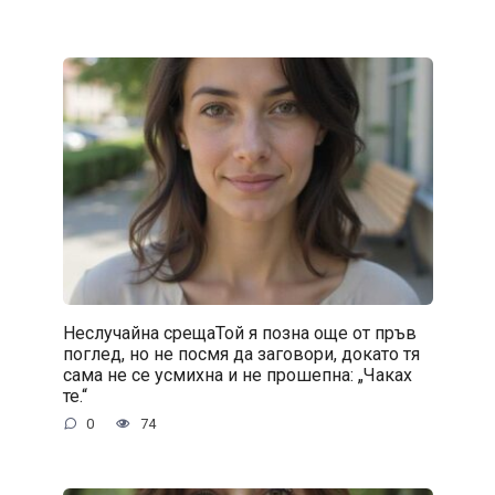
Неслучайна срещаТой я позна още от пръв
поглед, но не посмя да заговори, докато тя
сама не се усмихна и не прошепна: „Чаках
те.“
0
74