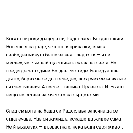
Когато се роди дъщеря ни, Радослава, Богдан оживя.
Носеше я на ръце, четеше й приказки, всяка
свободна минута беше за нея. Гледах ги — и си
мислех, че съм най-щастливата жена на света. Но
преди десет години Богдан си отиде. Боледуваше
дълго, борихме се до последно, похарчихме всичките
си спестявания. А после… тишина. Празнота. И сякаш
нищо не остана на мястото на сърцето ми.
След смъртта на баща си Радослава започна да се
отдалечава. Нае си жилище, искаше да живее сама.
Не й възразих — възрастна е, нека води своя живот.