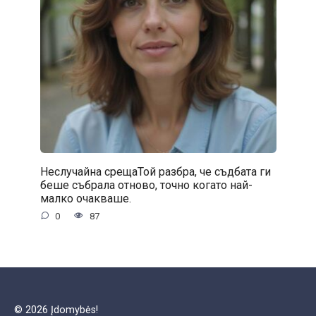
Неслучайна срещаТой разбра, че съдбата ги
беше събрала отново, точно когато най-
малко очакваше.
0
87
© 2026 Įdomybės!