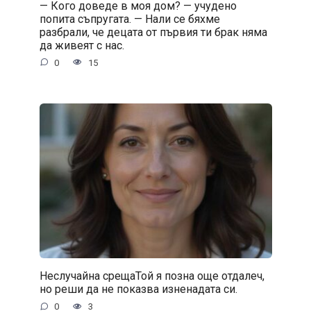
— Кого доведе в моя дом? — учудено
попита съпругата. — Нали се бяхме
разбрали, че децата от първия ти брак няма
да живеят с нас.
0
15
Неслучайна срещаТой я позна още отдалеч,
но реши да не показва изненадата си.
0
3