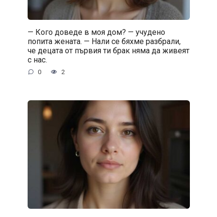
— Кого доведе в моя дом? — учудено
попита жената. — Нали се бяхме разбрали,
че децата от първия ти брак няма да живеят
с нас.
0
2