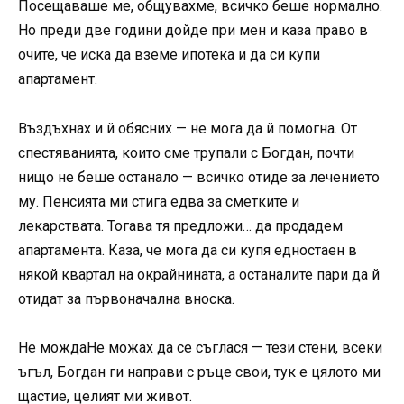
Посещаваше ме, общувахме, всичко беше нормално.
Но преди две години дойде при мен и каза право в
очите, че иска да вземе ипотека и да си купи
апартамент.
Въздъхнах и й обясних — не мога да й помогна. От
спестяванията, които сме трупали с Богдан, почти
нищо не беше останало — всичко отиде за лечението
му. Пенсията ми стига едва за сметките и
лекарствата. Тогава тя предложи… да продадем
апартамента. Каза, че мога да си купя едностаен в
някой квартал на окрайнината, а останалите пари да й
отидат за първоначална вноска.
Не мождаНе можах да се съглася — тези стени, всеки
ъгъл, Богдан ги направи с ръце свои, тук е цялото ми
щастие, целият ми живот.