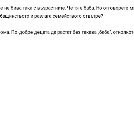
не бива така с възрастните. Че тя е баба. Но отговорете ми
 бащинството и разлага семейството отвътре?
ма. По-добре децата да растат без такава „баба“, отколкот