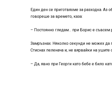
Един ден се приготвяхме за разходка. Аз о
говореше за времето, каза:
– Постоянно гледам… при Борис е съвсем р
Замръзнах. Няколко секунди не можех да по
Стиснах пеленача и, не вярвайки на ушите 
– Да, явно при Георги като бебе е било ка