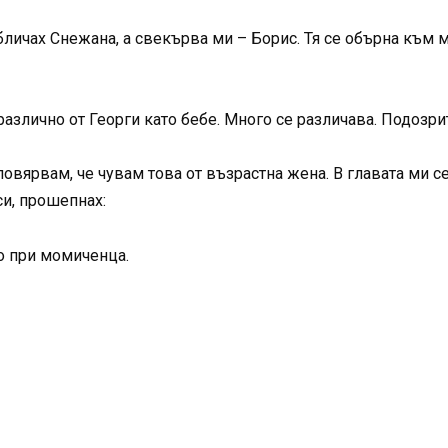
бличах Снежана, а свекърва ми – Борис. Тя се обърна към м
азлично от Георги като бебе. Много се различава. Подозри
вярвам, че чувам това от възрастна жена. В главата ми се
си, прошепнах:
то при момиченца.