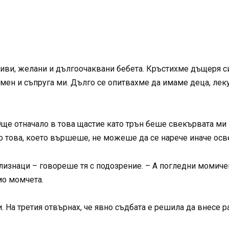
ви, желани и дългоочаквани бебета. Кръстихме дъщеря си 
мен и съпруга ми. Дълго се опитвахме да имаме деца, леку
 Още отначало в това щастие като трън беше свекървата ми
Но това, което вършеше, не можеше да се нарече иначе осв
лизнаци – говореше тя с подозрение. – А погледни момич
мо момчета.
. На третия отвърнах, че явно съдбата е решила да внесе 