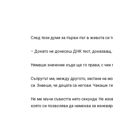
След тези думи за първи път в живота си т
– Докато не донесеш ДНК тест, доказващ, ч
Нямаше значение къде ще го прави, с чии 
Съпругът ми, между другото, застана на мо
си. Знаеше, че децата са негови. Чакаше г
Не ме мъчи съвестта нито секунда. Не изхв
която си позволява да намеква за изневяра