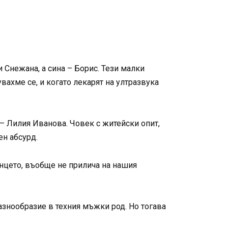
Снежана, а сина – Борис. Тези малки
вахме се, и когато лекарят на ултразвука
 – Лилия Иванова. Човек с житейски опит,
ен абсурд.
енцето, въобще не прилича на нашия
разнообразие в техния мъжки род. Но тогава