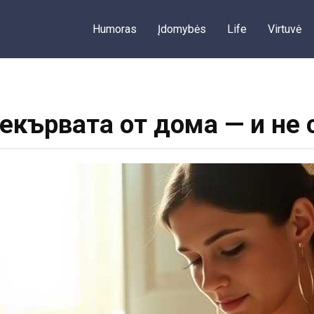
Humoras
Įdomybės
Life
Virtuvė
векървата от дома — и не