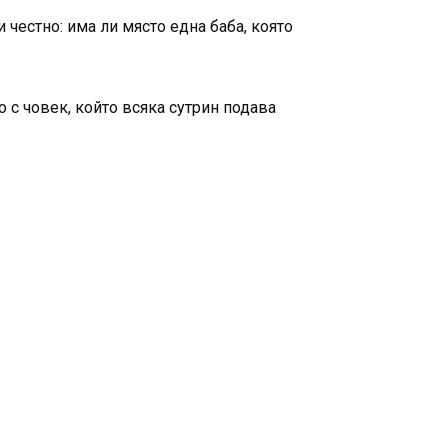
 честно: има ли място една баба, която
о с човек, който всяка сутрин подава