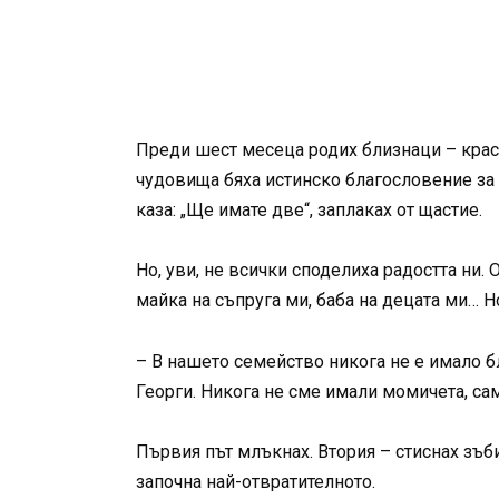
Преди шест месеца родих близнаци – краси
чудовища бяха истинско благословение за 
каза: „Ще имате две“, заплаках от щастие.
Но, уви, не всички споделиха радостта ни.
майка на съпруга ми, баба на децата ми… 
– В нашето семейство никога не е имало б
Георги. Никога не сме имали момичета, са
Първия път млъкнах. Втория – стиснах зъби
започна най-отвратителното.