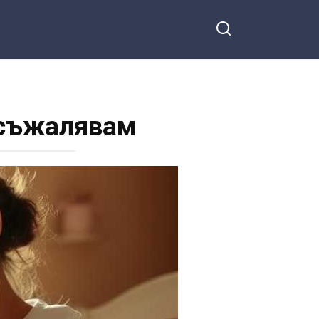
 съжалявам