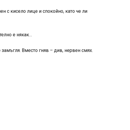
ен с кисело лице и спокойно, като че ли
телно е някак…
 замъгля. Вместо гняв – див, нервен смях.