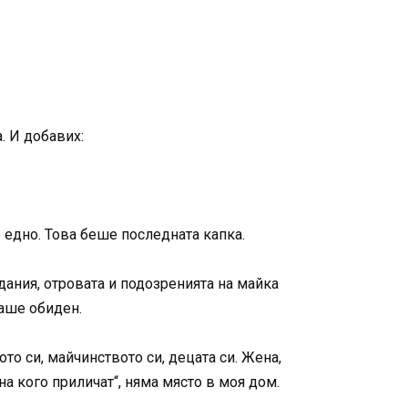
. И добавих:
 едно. Това беше последната капка.
дания, отровата и подозренията на майка
ваше обиден.
то си, майчинството си, децата си. Жена,
на кого приличат“, няма място в моя дом.