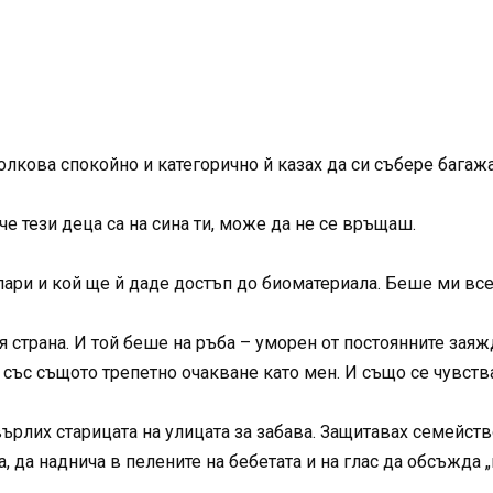
олкова спокойно и категорично й казах да си събере багажа
е тези деца са на сина ти, може да не се връщаш.
пари и кой ще й даде достъп до биоматериала. Беше ми все
я страна. И той беше на ръба – уморен от постоянните заяж
и със същото трепетно очакване като мен. И също се чувст
ърлих старицата на улицата за забава. Защитавах семейство
, да наднича в пелените на бебетата и на глас да обсъжда „