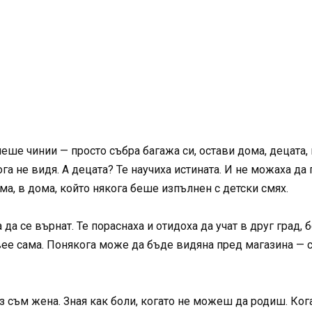
ше чинии — просто събра багажа си, остави дома, децата, 
а не видя. А децата? Те научиха истината. И не можаха да 
ма, в дома, който някога беше изпълнен с детски смях.
да се върнат. Те пораснаха и отидоха да учат в друг град,
вее сама. Понякога може да бъде видяна пред магазина — с
аз съм жена. Зная как боли, когато не можеш да родиш. К