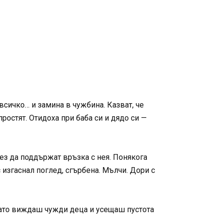
всичко… и замина в чужбина. Казват, че
простят. Отидоха при баба си и дядо си —
 без да поддържат връзка с нея. Понякога
 изгаснал поглед, сгърбена. Мълчи. Дори с
огато виждаш чужди деца и усещаш пустота