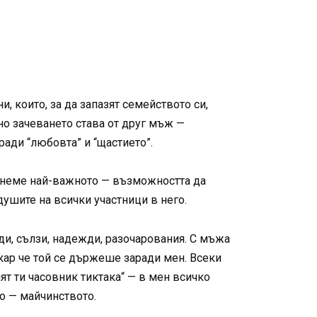
, които, за да запазят семейството си,
но зачеването става от друг мъж —
аради “любовта” и “щастието”.
 отнеме най-важното — възможността да
ушите на всички участници в него.
ди, сълзи, надежди, разочарования. С мъжа
кар че той се държеше заради мен. Всеки
ят ти часовник тиктака“ — в мен всичко
то — майчинството.