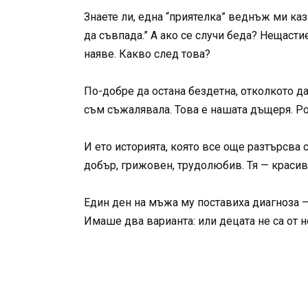
Знаете ли, една “приятелка” веднъж ми каз
да съвпада.” А ако се случи беда? Нещаст
наяве. Какво след това?
По-добре да остана бездетна, отколкото д
съм съжалявала. Това е нашата дъщеря. Род
И ето историята, която все още разтърсва
добър, грижовен, трудолюбив. Тя — красива,
Един ден на мъжа му поставиха диагноза 
Имаше два варианта: или децата не са от не