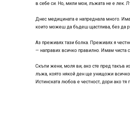
в себе си. Но, мили мои, лъжата не е лек. 
Днес медицината е напреднала много. Има 
които можеш да бъдеш щастлива, без да р
Аз преживях тази болка. Преживях я честно
— направих всичко правилно. Имам чиста с
Скъпи жени, моля ви, ако сте пред такъв и
лъжа, която някой ден ще унищожи всичко
Истинската любов е честност, дори ако тя 