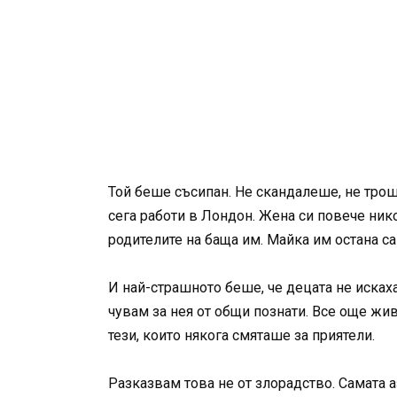
Той беше съсипан. Не скандалеше, не троше
сега работи в Лондон. Жена си повече никог
родителите на баща им. Майка им остана са
И най-страшното беше, че децата не искаха 
чувам за нея от общи познати. Все още жи
тези, които някога смяташе за приятели.
Разказвам това не от злорадство. Самата 