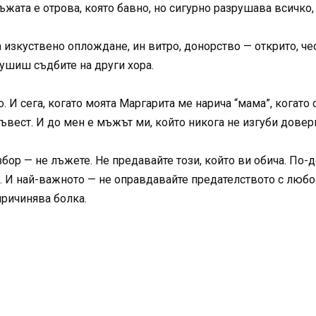
Лъжата е отрова, която бавно, но сигурно разрушава всичко,
изкуствено оплождане, ин витро, донорство — открито, че
ушиш съдбите на други хора.
. И сега, когато моята Маргарита ме нарича “мама”, когато 
ъвест. И до мен е мъжът ми, който никога не изгуби довер
збор — не лъжете. Не предавайте този, който ви обича. По-
. И най-важното — не оправдавайте предателството с любо
причинява болка.