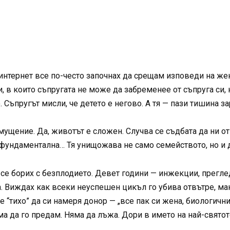
интернет все по-често започнах да срещам изповеди на жени
, в които съпругата не може да забременее от съпруга си, 
. Съпругът мисли, че детето е негово. А тя — пази тишина з
змущение. Да, животът е сложен. Случва се съдбата да ни
фундаментална… Тя унищожава не само семейството, но и д
 се борих с безплодието. Девет години — инжекции, прегле
а. Виждах как всеки неуспешен цикъл го убива отвътре, ма
е “тихо” да си намеря донор — „все пак си жена, биологични
ма да го предам. Няма да лъжа. Дори в името на най-свято