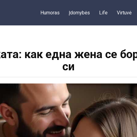
Humoras
Įdomybės
Life
Virtuvė
ата: как една жена се бо
си