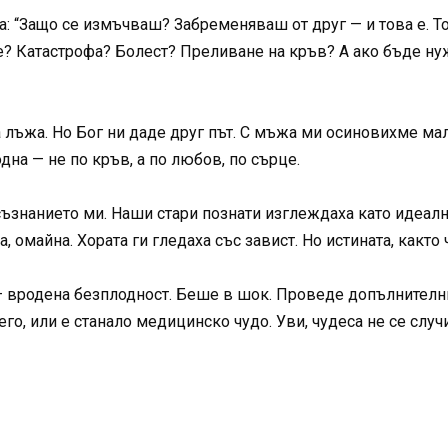
а: “Защо се измъчваш? Забременяваш от друг — и това е. Т
ие? Катастрофа? Болест? Преливане на кръв? А ако бъде ну
а лъжа. Но Бог ни даде друг път. С мъжа ми осиновихме м
на — не по кръв, а по любов, по сърце.
 съзнанието ми. Наши стари познати изглеждаха като идеал
 омайна. Хората ги гледаха със завист. Но истината, както ч
— вродена безплодност. Беше в шок. Проведе допълнителн
го, или е станало медицинско чудо. Уви, чудеса не се случи