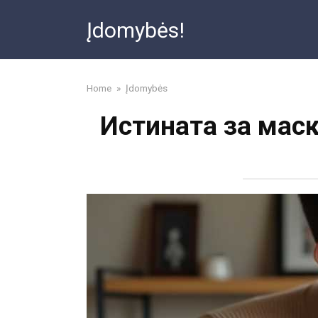
Skip
Įdomybės!
to
content
Home
»
Įdomybės
Истината за маск