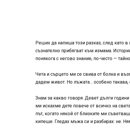
Реших да напиша този разказ, след като в 
съзнателно прибягват към измама. Истории
понякога с негово знание, по-често — тайно
Чета и сърцето ми се свива от болка и въ
дадем живот. Но лъжата… особено такава, 
Знам за какво говоря. Девет дълги години
ми искахме дете повече от всичко на свет
път, когато някой от близките ми съветваш
кипеше. Гледах мъжа си и разбирах: не. Ня