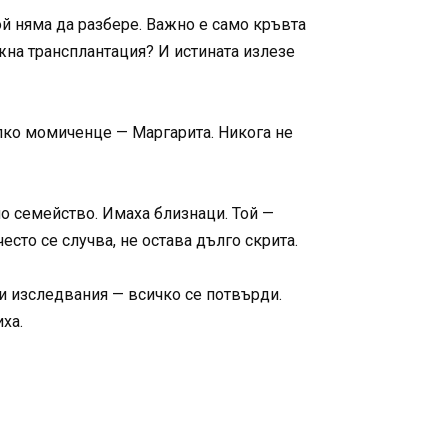
ой няма да разбере. Важно е само кръвта
жна трансплантация? И истината излезе
алко момиченце — Маргарита. Никога не
но семейство. Имаха близнаци. Той —
есто се случва, не остава дълго скрита.
и изследвания — всичко се потвърди.
ха.