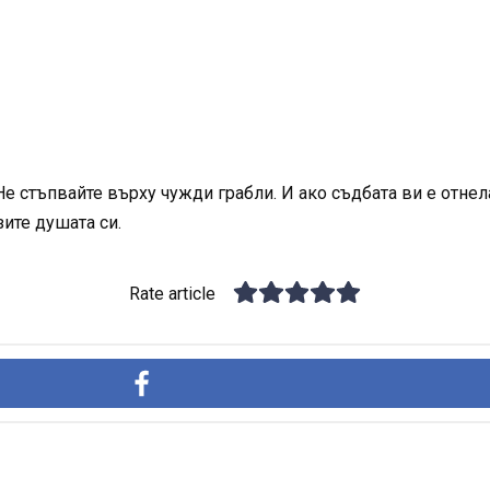
е стъпвайте върху чужди грабли. И ако съдбата ви е отне
ите душата си.
Rate article